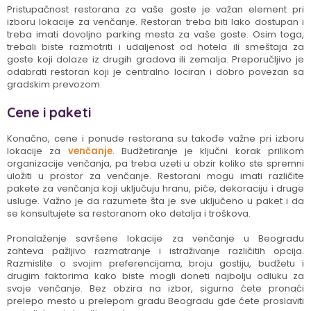
Pristupačnost restorana za vaše goste je važan element pri
izboru lokacije za venčanje. Restoran treba biti lako dostupan i
treba imati dovoljno parking mesta za vaše goste. Osim toga,
trebali biste razmotriti i udaljenost od hotela ili smeštaja za
goste koji dolaze iz drugih gradova ili zemalja. Preporučljivo je
odabrati restoran koji je centralno lociran i dobro povezan sa
gradskim prevozom.
Cene i paketi
Konačno, cene i ponude restorana su takođe važne pri izboru
lokacije za
venčanje
. Budžetiranje je ključni korak prilikom
organizacije venčanja, pa treba uzeti u obzir koliko ste spremni
uložiti u prostor za venčanje. Restorani mogu imati različite
pakete za venčanja koji uključuju hranu, piće, dekoraciju i druge
usluge. Važno je da razumete šta je sve uključeno u paket i da
se konsultujete sa restoranom oko detalja i troškova.
Pronalaženje savršene lokacije za venčanje u Beogradu
zahteva pažljivo razmatranje i istraživanje različitih opcija.
Razmislite o svojim preferencijama, broju gostiju, budžetu i
drugim faktorima kako biste mogli doneti najbolju odluku za
svoje venčanje. Bez obzira na izbor, sigurno ćete pronaći
prelepo mesto u prelepom gradu Beogradu gde ćete proslaviti