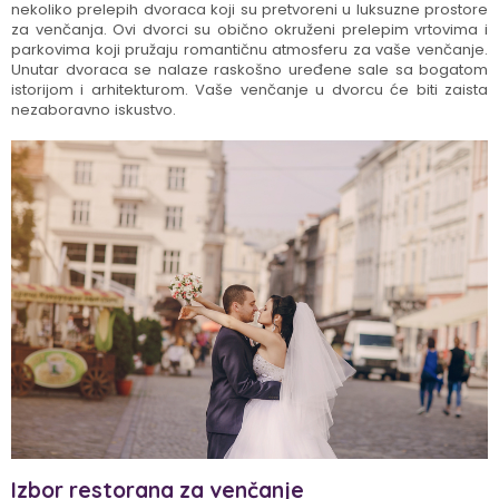
nekoliko prelepih dvoraca koji su pretvoreni u luksuzne prostore
za venčanja. Ovi dvorci su obično okruženi prelepim vrtovima i
parkovima koji pružaju romantičnu atmosferu za vaše venčanje.
Unutar dvoraca se nalaze raskošno uređene sale sa bogatom
istorijom i arhitekturom. Vaše venčanje u dvorcu će biti zaista
nezaboravno iskustvo.
Izbor restorana za venčanje