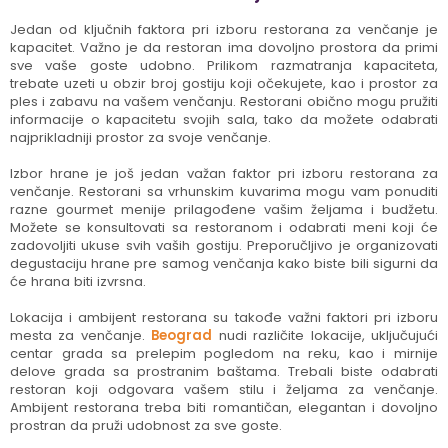
Jedan od ključnih faktora pri izboru restorana za venčanje je
kapacitet. Važno je da restoran ima dovoljno prostora da primi
sve vaše goste udobno. Prilikom razmatranja kapaciteta,
trebate uzeti u obzir broj gostiju koji očekujete, kao i prostor za
ples i zabavu na vašem venčanju. Restorani obično mogu pružiti
informacije o kapacitetu svojih sala, tako da možete odabrati
najprikladniji prostor za svoje venčanje.
Izbor hrane je još jedan važan faktor pri izboru restorana za
venčanje. Restorani sa vrhunskim kuvarima mogu vam ponuditi
razne gourmet menije prilagođene vašim željama i budžetu.
Možete se konsultovati sa restoranom i odabrati meni koji će
zadovoljiti ukuse svih vaših gostiju. Preporučljivo je organizovati
degustaciju hrane pre samog venčanja kako biste bili sigurni da
će hrana biti izvrsna.
Lokacija i ambijent restorana su takođe važni faktori pri izboru
mesta za venčanje.
Beograd
nudi različite lokacije, uključujući
centar grada sa prelepim pogledom na reku, kao i mirnije
delove grada sa prostranim baštama. Trebali biste odabrati
restoran koji odgovara vašem stilu i željama za venčanje.
Ambijent restorana treba biti romantičan, elegantan i dovoljno
prostran da pruži udobnost za sve goste.