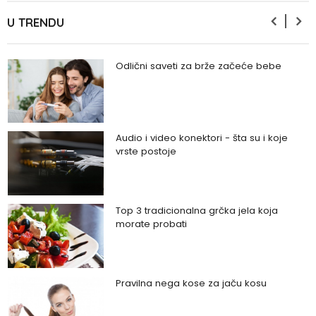
prestanemo?
U TRENDU
Odlični saveti za brže začeće bebe
Audio i video konektori - šta su i koje
vrste postoje
Top 3 tradicionalna grčka jela koja
morate probati
Pravilna nega kose za jaču kosu