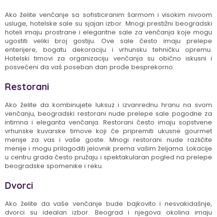
Ako želite venčanje sa sofisticiranim šarmom i visokim nivoom
usluge, hotelske sale su sjajan izbor. Mnogi prestižni beogradski
hoteli imaju prostrane i elegantne sale za venčanja koje mogu
ugostiti veliki broj gostiju. Ove sale često imaju prelepe
enterijere, bogatu dekoraciju i vrhunsku tehničku opremu.
Hotelski timovi za organizaciju venčanja su obično iskusni i
posvećeni da vaš poseban dan prođe besprekorno.
Restorani
Ako želite da kombinujete luksuz i izvanrednu hranu na svom
venčanju, beogradski restorani nude prelepe sale pogodne za
intimna i eleganta venčanja. Restorani često imaju sopstvene
vrhunske kuvarske timove koji će pripremiti ukusne gourmet
menije za vas i vaše goste. Mnogi restorani nude različite
menije i mogu prilagoditi jelovnik prema vašim željama. Lokacije
u centru grada često pružaju i spektakularan pogled na prelepe
beogradske spomenike i reku.
Dvorci
Ako želite da vaše venčanje bude bajkovito i nesvakidašnje,
dvorci su idealan izbor. Beograd i njegova okolina imaju