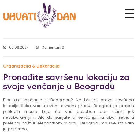
03.06.2024
Komentari: 0
Organizacija & Dekoracija
Pronađite savršenu lokaciju za
svoje venčanje u Beogradu
Planirate venčanje u Beogradu? Ne brinite, prava savršena
lokacija čeka vas u ovom divnom gradu. Beograd je prepun
prelepih mesta koja će vaš poseban dan učiniti još
nezaboravnijim. Bilo da sanjate o venčanju na obali reke, u
prelepoj bašti ili elegantnom dvorcu, Beograd ima sve što vam
je potrebno.