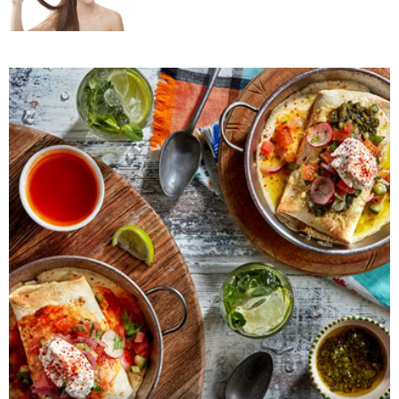
Da li je ljubomora u vezi dokaz ljubavi?
Šta su policistični jajnici i kako rešiti ovaj
problem?
Zašto trpimo loše veze i okolnosti koje
nam štete?
Zašto se seksualni život gasi kako
prolaze godine braka?