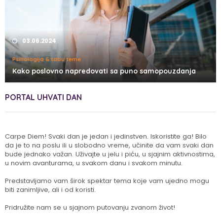
03.06.2024
Psihologija & tabu teme
Kako poslovno napredovati sa puno samopouzdanja
PORTAL UHVATI DAN
Carpe Diem! Svaki dan je jedan i jedinstven. Iskoristite ga! Bilo
da je to na poslu ili u slobodno vreme, učinite da vam svaki dan
bude jednako važan. Uživajte u jelu i piću, u sjajnim aktivnostima,
u novim avanturama, u svakom danu i svakom minutu.
Predstavljamo vam širok spektar tema koje vam ujedno mogu
biti zanimljive, ali i od koristi.
Pridružite nam se u sjajnom putovanju zvanom život!