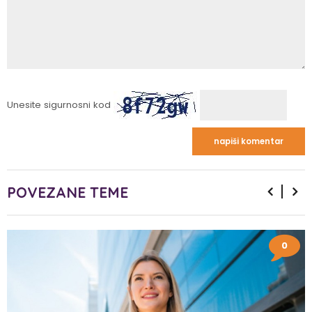
Unesite sigurnosni kod
POVEZANE TEME
0