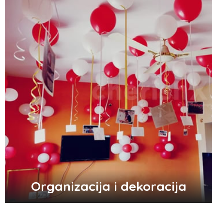
Zašto trpimo loše veze i okolnosti koje
nam štete?
Zašto se seksualni život gasi kako
prolaze godine braka?
5 načina kako da pobedite stres
Organizacija i dekoracija
Zašto odlažemo bitne stvari i kako da