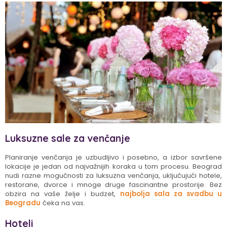
Luksuzne sale za venčanje
Planiranje venčanja je uzbudljivo i posebno, a izbor savršene
lokacije je jedan od najvažnijih koraka u tom procesu. Beograd
nudi razne mogućnosti za luksuzna venčanja, uključujući hotele,
restorane, dvorce i mnoge druge fascinantne prostorije. Bez
obzira na vaše želje i budzet,
najbolja sala za svadbu u
Beogradu
čeka na vas.
Hoteli