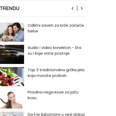
Zašto odlažemo bitne stvari i
 TRENDU
kako da prestanemo?
Odlični saveti za brže začeće
bebe
Audio i video konektori - šta
su i koje vrste postoje
Top 3 tradicionalna grčka jela
koja morate probati
Pravilna nega kose za jaču
kosu
Da li je ljubomora u vezi dokaz