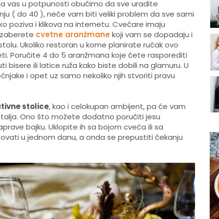
da vas u potpunosti obučimo da sve uradite
nju ( do 40 ), neće vam biti veliki problem da sve sami
o poziva i klikova na internetu. Cvećare imaju
 izaberete
cvetne aranžmane
koji vam se dopadaju i
stolu. Ukoliko restoran u kome planirate ručak ovo
deti. Poručite 4 do 5 aranžmana koje ćete rasporediti
 bisere ili latice ruža kako biste dobili na glamuru. U
jake i opet uz samo nekoliko njih stvoriti pravu
tivne stolice
, kao i celokupan ambijent, pa će vam
etalja. Ono što možete dodatno poručiti jesu
prave bajku. Uklopite ih sa bojom cveća ili sa
vati u jednom danu, a onda se prepustiti čekanju