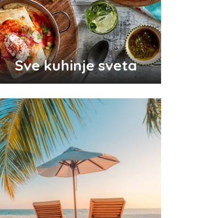
Odlični saveti za brže začeće
bebe
Sve kuhinje sveta
Audio i video konektori - šta
su i koje vrste postoje
Top 3 tradicionalna grčka jela
koja morate probati
Pravilna nega kose za jaču
kosu
Da li je ljubomora u vezi dokaz
ljubavi?