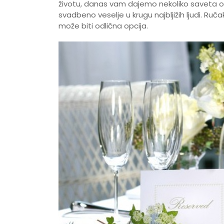
životu, danas vam dajemo nekoliko saveta o
svadbeno veselje u krugu najbljižih ljudi. R
može biti odlična opcija.