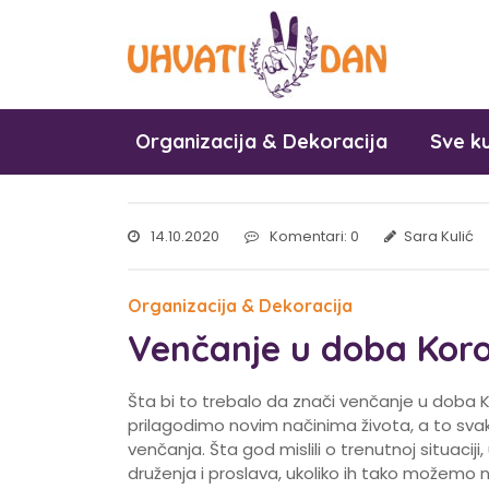
Organizacija & Dekoracija
Sve ku
14.10.2020
Komentari: 0
Sara Kulić
Organizacija & Dekoracija
Venčanje u doba Koro
Šta bi to trebalo da znači venčanje u doba 
prilagodimo novim načinima života, a to svak
venčanja. Šta god mislili o trenutnoj situacij
druženja i proslava, ukoliko ih tako možemo n