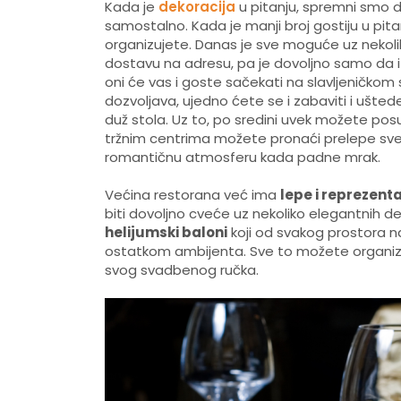
Kada je
dekoracija
u pitanju, spremni smo 
samostalno. Kada je manji broj gostiju u pita
organizujete. Danas je sve moguće uz nekolik
dostavu na adresu, pa je dovoljno samo da
oni će vas i goste sačekati na slavljeničkom 
dozvoljava, ujedno ćete se i zabaviti i ušte
duž stola. Uz to, po sredini uvek možete posuti
tržnim centrima možete pronaći prelepe svećn
romantičnu atmosferu kada padne mrak.
Većina restorana već ima
lepe i reprezenta
biti dovoljno cveće uz nekoliko elegantnih d
helijumski baloni
koji od svakog prostora na
ostatkom ambijenta. Sve to možete organizo
svog svadbenog ručka.