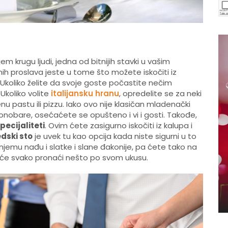
 krugu ljudi, jedna od bitnijih stavki u vašim
ih proslava jeste u tome što možete iskočiti iz
. Ukoliko želite da svoje goste počastite nečim
Ukoliko volite
italijansku hranu
, opredelite se za neki
pastu ili pizzu. Iako ovo nije klasičan mladenački
konobare, osećaćete se opušteno i vi i gosti. Takođe,
specijaliteti
. Ovim ćete zasigurno iskočiti iz kalupa i
dski sto
je uvek tu kao opcija kada niste sigurni u to
jemu nađu i slatke i slane đakonije, pa ćete tako na
 će svako pronaći nešto po svom ukusu.