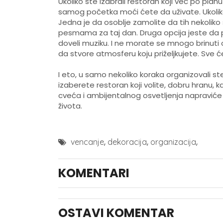
Ukoliko ste izabrali restoran koji već po pla
samog početka moći ćete da uživate. Ukoli
Jedna je da osoblje zamolite da tih nekolik
pesmama za taj dan. Druga opcija jeste da p
doveli muziku. I ne morate se mnogo brinuti
da stvore atmosferu koju priželjkujete. Sve će 
I eto, u samo nekoliko koraka organizovali 
izaberete restoran koji volite, dobru hranu,
cveća i ambijentalnog osvetljenja napraviće 
života.
,
,
,
vencanje
dekoracija
organizacija
KOMENTARI
OSTAVI KOMENTAR