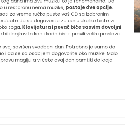
nu tog dana ima živu muziku, to je fenomenalno. Od
ko u restoranu nema muzike,
postoje dve opcije
.
o sati za vreme ručka puste vaš CD sa izabranim
robate da se dogovorite za cenu ukoliko biste vi
 oko toga.
Klavijatura i pevač biće sasvim dovoljni
biti bajkovito kao i kada biste pravili veliku proslavu.
ste svoj savršen svadbeni dan. Potrebno je samo da
 kao i da se sa osobljem dogovorite oko muzike. Malo
pravu magiju, a vi ćete ovaj dan pamtiti do kraja