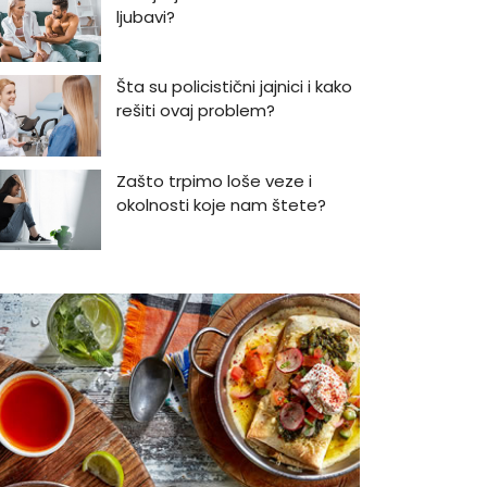
ljubavi?
Šta su policistični jajnici i kako
rešiti ovaj problem?
Zašto trpimo loše veze i
okolnosti koje nam štete?
Zašto se seksualni život gasi
kako prolaze godine braka?
5 načina kako da pobedite
stres
Zašto odlažemo bitne stvari i
kako da prestanemo?