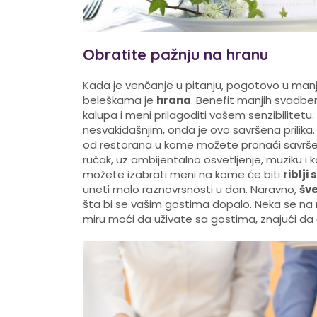
Obratite pažnju na hranu
Kada je venčanje u pitanju, pogotovo u manjem
beleškama je
hrana
. Benefit manjih svadben
kalupa i meni prilagoditi vašem senzibilitetu
nesvakidašnjim, onda je ovo savršena prilika. 
od restorana u kome možete pronaći savršenu 
ručak, uz ambijentalno osvetljenje, muziku i 
možete izabrati meni na kome će biti
riblji 
uneti malo raznovrsnosti u dan. Naravno,
šve
šta bi se vašim gostima dopalo. Neka se na n
miru moći da uživate sa gostima, znajući da