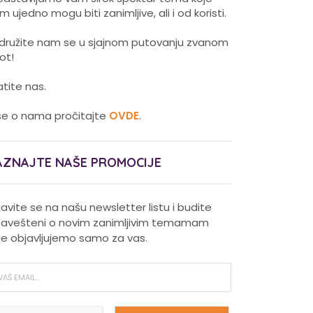
m ujedno mogu biti zanimljive, ali i od koristi.
idružite nam se u sjajnom putovanju zvanom
vot!
atite nas.
še o nama pročitajte
OVDE
.
AZNAJTE NAŠE PROMOCIJE
ijavite se na našu newsletter listu i budite
avešteni o novim zanimljivim temamam
je objavljujemo samo za vas.
Pravilna nega kose za jaču
kosu