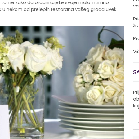
 tome kako da organizujete svoje malo intimno
va
učak u nekom od prelepih restorana vašeg grada uvek
Pr
ži
Pr
Vi
S
Pr
ob
ko