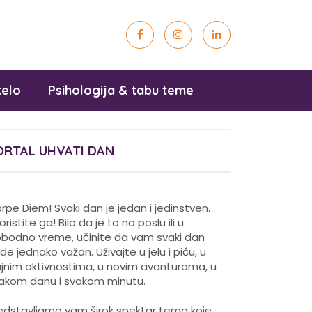
telo
Psihologija & tabu teme
ORTAL UHVATI DAN
rpe Diem! Svaki dan je jedan i jedinstven.
koristite ga! Bilo da je to na poslu ili u
obodno vreme, učinite da vam svaki dan
de jednako važan. Uživajte u jelu i piću, u
ajnim aktivnostima, u novim avanturama, u
akom danu i svakom minutu.
edstavljamo vam širok spektar tema koje