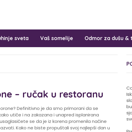
hinje sveta
Vaš somelije
Odmor za dušu & 
P
Ca
ne – ručak u restoranu
Is
sl
bu
Korone? Definitivno je da smo primorani da se
sj
ako utiče i na zakazana i unapred isplanirana
sv
i, usaglasićete se da je iz korena promenila načine
azvati. Kako ne biste propuštali svoj najlepši dan u
Pr