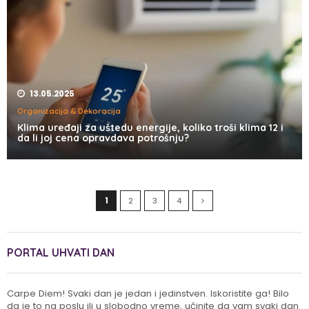
13.05.2025
Organizacija & Dekoracija
Klima uređaji za uštedu energije, koliko troši klima 12 i
da li joj cena opravdava potrošnju?
1
2
3
4
PORTAL UHVATI DAN
Carpe Diem! Svaki dan je jedan i jedinstven. Iskoristite ga! Bilo
da je to na poslu ili u slobodno vreme, učinite da vam svaki dan