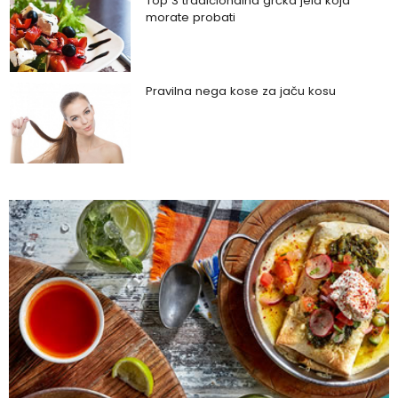
Top 3 tradicionalna grčka jela koja
morate probati
Pravilna nega kose za jaču kosu
Da li je ljubomora u vezi dokaz ljubavi?
Šta su policistični jajnici i kako rešiti ovaj
problem?
Zašto trpimo loše veze i okolnosti koje
nam štete?