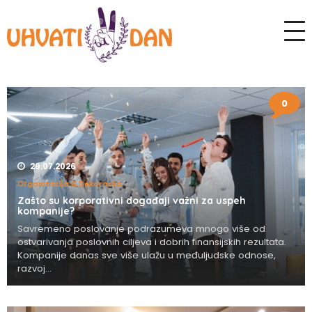
0
29.07.2026
Organizacija & Dekoracija
Zašto su korporativni događaji važni za uspeh
kompanije?
Savremeno poslovanje podrazumeva mnogo više od
ostvarivanja poslovnih ciljeva i dobrih finansijskih rezultata.
Kompanije danas sve više ulažu u međuljudske odnose,
razvoj...