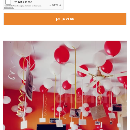
Zašto trpimo loše veze i okolnosti koje
nam štete?
Zašto se seksualni život gasi kako
prolaze godine braka?