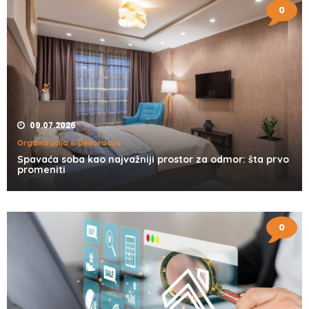
0
09.07.2026
Organizacija & Dekoracija
Spavaća soba kao najvažniji prostor za odmor: šta prvo
promeniti
0