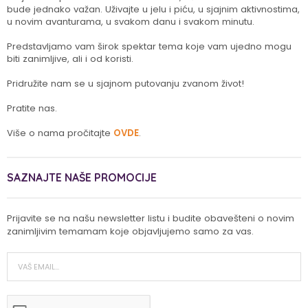
bude jednako važan. Uživajte u jelu i piću, u sjajnim aktivnostima,
u novim avanturama, u svakom danu i svakom minutu.
Predstavljamo vam širok spektar tema koje vam ujedno mogu
biti zanimljive, ali i od koristi.
Pridružite nam se u sjajnom putovanju zvanom život!
Pratite nas.
Više o nama pročitajte
OVDE
.
SAZNAJTE NAŠE PROMOCIJE
Prijavite se na našu newsletter listu i budite obavešteni o novim
zanimljivim temamam koje objavljujemo samo za vas.