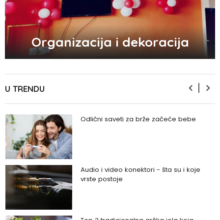
5 načina kako da pobedite stres
Organizacija i dekoracija
Zašto odlažemo bitne stvari i kako da
prestanemo?
U TRENDU
Odlični saveti za brže začeće bebe
Audio i video konektori - šta su i koje
vrste postoje