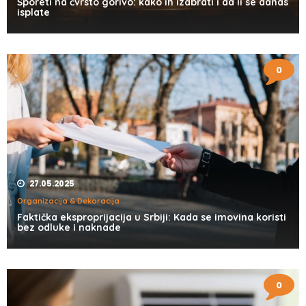
Šporeti na čvrsto gorivo: kako ih izabrati i da li se danas
isplate
0
27.05.2025
Organizacija & Dekoracija
Faktička eksproprijacija u Srbiji: Kada se imovina koristi
bez odluke i naknade
0