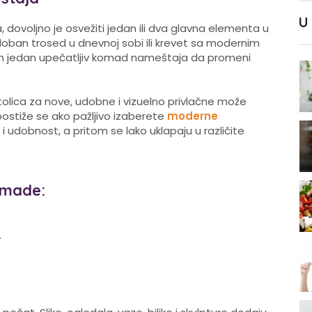
U
dovoljno je osvežiti jedan ili dva glavna elementa u
, udoban trosed u dnevnoj sobi ili krevet sa modernim
jan jedan upečatljiv komad nameštaja da promeni
stolica za nove, udobne i vizuelno privlačne može
postiže se ako pažljivo izaberete
moderne
i udobnost, a pritom se lako uklapaju u različite
omade:
.