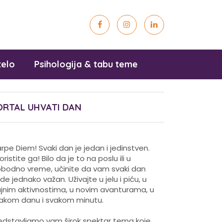
telo
Psihologija & tabu teme
ORTAL UHVATI DAN
rpe Diem! Svaki dan je jedan i jedinstven.
koristite ga! Bilo da je to na poslu ili u
obodno vreme, učinite da vam svaki dan
de jednako važan. Uživajte u jelu i piću, u
ajnim aktivnostima, u novim avanturama, u
akom danu i svakom minutu.
edstavljamo vam širok spektar tema koje