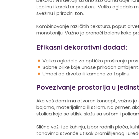
Dekorativni detalji su ono što domu daje lični 
toplinu i karakter prostoru. Veliko ogledalo m
svežinu i prirodni ton.
Kombinovanje različitih tekstura, poput drveta
monotoniju. Važno je pronaći balans kako pr
Efikasni dekorativni dodaci:
Velika ogledala za optičko proširenje pros
Sobne biljke koje unose prirodan ambijent
Umeci od drveta ili kamena za toplinu.
Povezivanje prostorija u jedins
Ako vaš dom ima otvoren koncept, važno je da
bojama, materijalima ili stilom. Na primer, ako
stolica koje se stilski slažu sa sofom i poli
Slično važi i za kuhinju, izbor radnih ploča, ku
tonovima stvoriće utisak promišljenog i ur