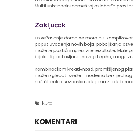
Multifunkcionalni nameštaj oslobađa prostor
Zaključak
Osvežavanje doma ne mora biti komplikovan 
poput uvođenja novih boja, poboljšanja osve
možete postići impresivne rezultate. Male p
biljaka ili postavljanja novog tepiha, mogu
Kombinacijom kreativnosti, promišljenog pla
može izgledati sveže i moderno bez ijednog 
naš članak o sezonskim idejama za dekoraci
,
kuća
KOMENTARI