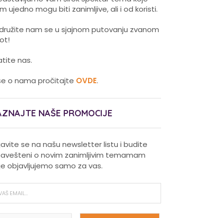
m ujedno mogu biti zanimljive, ali i od koristi.
idružite nam se u sjajnom putovanju zvanom
vot!
atite nas.
še o nama pročitajte
OVDE
.
AZNAJTE NAŠE PROMOCIJE
ijavite se na našu newsletter listu i budite
avešteni o novim zanimljivim temamam
je objavljujemo samo za vas.
Pravilna nega kose za jaču
kosu