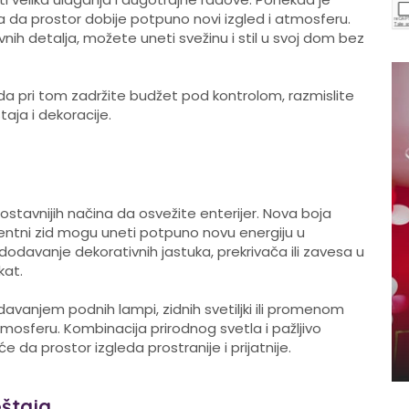
a da prostor dobije potpuno novi izgled i atmosferu.
nih detalja, možete uneti svežinu i stil u svoj dom bez
 da pri tom zadržite budžet pod kontrolom, razmislite
aja i dekoracije.
stavnijih načina da osvežite enterijer. Nova boja
centni zid mogu uneti potpuno novu energiju u
 dodavanje dekorativnih jastuka, prekrivača ili zavesa u
kat.
avanjem podnih lampi, zidnih svetiljki ili promenom
atmosferu. Kombinacija prirodnog svetla i pažljivo
 da prostor izgleda prostranije i prijatnije.
štaja