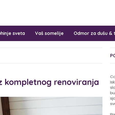
hinje sveta
Vaš somelije
Odmor za dušu & 
P
Ca
z kompletnog renoviranja
Is
sl
bu
sj
sv
Pr