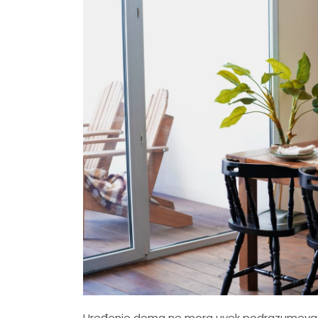
Uređenje doma ne mora uvek podrazumevati v