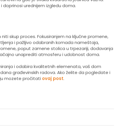
 i doprinosi urednijem izgledu doma.
niti skup proces. Fokusiranjem na ključne promene,
tljenja i pažljivo odabranih komada nameštaja,
romene, poput zamene stolica u trpezariji, dodavanja
 značajno unaprediti atmosferu i udobnost doma.
niranja i odabira kvalitetnih elemenata, vaš dom
dana građevinskih radova. Ako želite da pogledate i
ju mozete pročitati
ovaj post
.