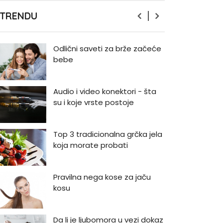
Zašto odlažemo bitne stvari i
 TRENDU
kako da prestanemo?
Odlični saveti za brže začeće
bebe
Audio i video konektori - šta
su i koje vrste postoje
Top 3 tradicionalna grčka jela
koja morate probati
Pravilna nega kose za jaču
kosu
Da li je ljubomora u vezi dokaz