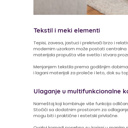
Tekstil i meki elementi
Tepisi, zavesa, jastuci i prekrivači brzo i rel
modernim uzorkom može postati centralna 
materijala propušta više svetla i stvara pro
Menjanjem tekstila prema godišnjim dobima t
i lagani materijali za proleće i leto, dok su to
Ulaganje u multifunkcionalne
Nameštaj koji kombinuje više funkcija odlič
Stočići sa dodatnim prostorom za odlaganje, 
mogu biti i praktične i estetski privlačne.
Ovakvi komadi posebno su korisni u manjim 