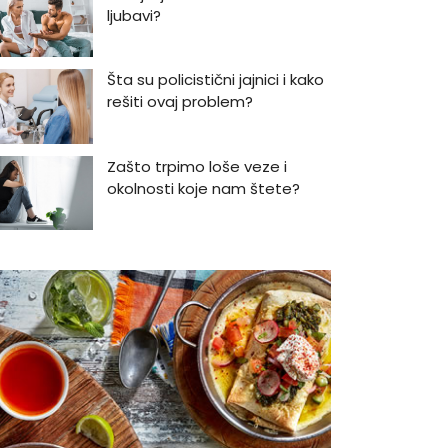
ljubavi?
Šta su policistični jajnici i kako
rešiti ovaj problem?
Zašto trpimo loše veze i
okolnosti koje nam štete?
Zašto se seksualni život gasi
kako prolaze godine braka?
5 načina kako da pobedite
stres
Zašto odlažemo bitne stvari i
kako da prestanemo?