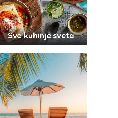
Odlični saveti za brže začeće
bebe
Sve kuhinje sveta
Audio i video konektori - šta
su i koje vrste postoje
Top 3 tradicionalna grčka jela
koja morate probati
Pravilna nega kose za jaču
kosu
Da li je ljubomora u vezi dokaz
ljubavi?