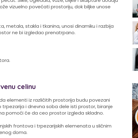
pečat. Slike, ogledala, vaze, biljke i skulpture dodaju
ože vizuelno povećati prostoriju, dok biljke unose
, metala, stakla i tkanina, unosi dinamiku i razbija
ostor ne bi izgledao prenatrpano.
tora.
.
tvenu celinu
 elementi iz različitih prostorija budu povezani
 trpezarija i dnevna soba dele isti prostor, biranje
cama pomoći će da ceo prostor izgleda skladno.
hinjskih frontova i trpezarijskih elemenata u sličnim
eđenog doma.