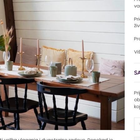
va
Pr
ži
Pr
Vi
S
Pr
ob
ko
elika ulaganja i dugotrajne radove. Ponekad je