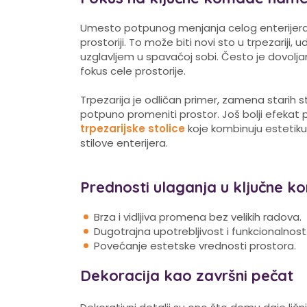
Umesto potpunog menjanja celog enterijera, 
prostoriji. To može biti novi sto u trpezariji
uzglavljem u spavaćoj sobi. Često je dovol
fokus cele prostorije.
Trpezarija je odličan primer, zamena starih 
potpuno promeniti prostor. Još bolji efekat 
trpezarijske stolice
koje kombinuju estetiku 
stilove enterijera.
Prednosti ulaganja u ključne k
Brza i vidljiva promena bez velikih radova.
Dugotrajna upotrebljivost i funkcionalnost
Povećanje estetske vrednosti prostora.
Dekoracija kao završni pečat