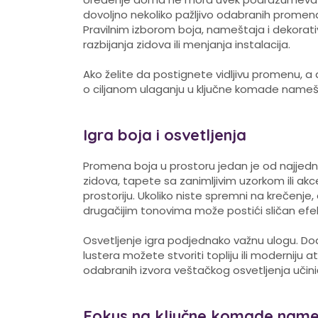
dovoljno nekoliko pažljivo odabranih promen
Pravilnim izborom boja, nameštaja i dekorativ
razbijanja zidova ili menjanja instalacija.
Ako želite da postignete vidljivu promenu, a
o ciljanom ulaganju u ključne komade namešt
Igra boja i osvetljenja
Promena boja u prostoru jedan je od najjedno
zidova, tapete sa zanimljivim uzorkom ili ak
prostoriju. Ukoliko niste spremni na krečenje,
drugačijim tonovima može postići sličan efe
Osvetljenje igra podjednako važnu ulogu. Dod
lustera možete stvoriti topliju ili moderniju 
odabranih izvora veštačkog osvetljenja učiniće
Fokus na ključne komade name