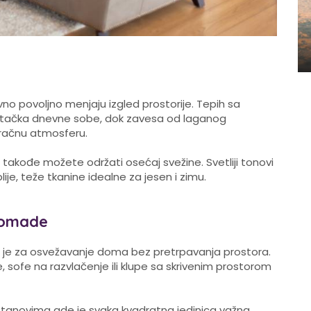
ativno povoljno menjaju izgled prostorije. Tepih sa
tačka dnevne sobe, dok zavesa od laganog
zračnu atmosferu.
akođe možete održati osećaj svežine. Svetliji tonovi
plije, teže tkanine idealne za jesen i zimu.
 komade
an je za osvežavanje doma bez pretrpavanja prostora.
sofe na razvlačenje ili klupe sa skrivenim prostorom
stanovima gde je svaka kvadratna jedinica važna.