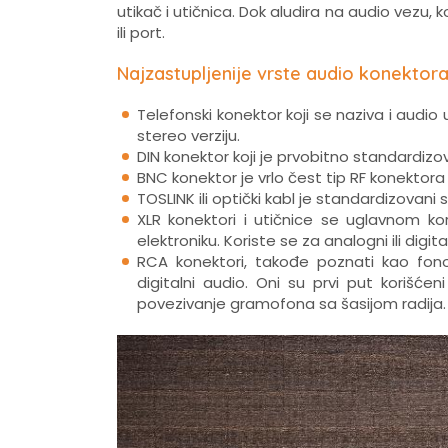
utikač i utičnica. Dok aludira na audio vezu, k
ili port.
Najzastupljenije vrste audio konektora
Telefonski konektor koji se naziva i audio 
stereo verziju.
DIN konektor koji je prvobitno standardiz
BNC konektor je vrlo čest tip RF konektora 
TOSLINK ili optički kabl je standardizovan
XLR konektori i utičnice se uglavnom ko
elektroniku. Koriste se za analogni ili digita
RCA konektori, takođe poznati kao fono k
digitalni audio. Oni su prvi put korišć
povezivanje gramofona sa šasijom radija.