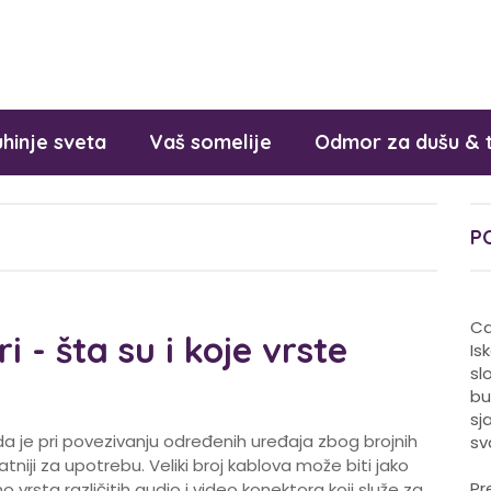
hinje sveta
Vaš somelije
Odmor za dušu & 
P
Ca
i - šta su i koje vrste
Is
sl
bu
sj
a je pri povezivanju određenih uređaja zbog brojnih
sv
vatniji za upotrebu. Veliki broj kablova može biti jako
Pr
 vrsta različitih audio i video konektora koji služe za