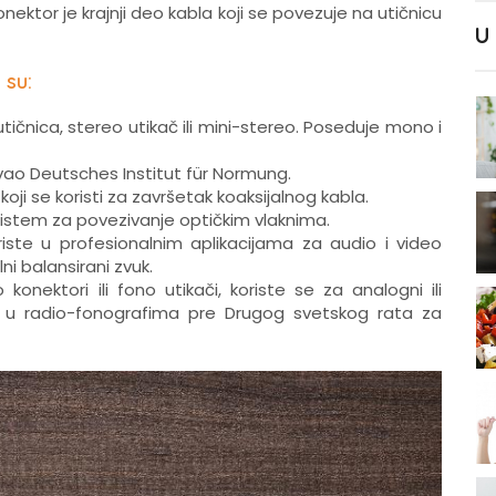
onektor je krajnji deo kabla koji se povezuje na utičnicu
U
 su:
utičnica, stereo utikač ili mini-stereo. Poseduje mono i
ovao Deutsches Institut für Normung.
koji se koristi za završetak koaksijalnog kabla.
i sistem za povezivanje optičkim vlaknima.
riste u profesionalnim aplikacijama za audio i video
lni balansirani zvuk.
onektori ili fono utikači, koriste se za analogni ili
eni u radio-fonografima pre Drugog svetskog rata za