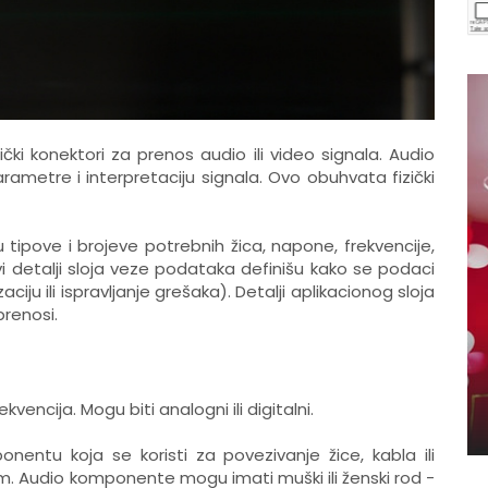
tički konektori za prenos audio ili video signala. Audio
e parametre i interpretaciju signala. Ovo obuhvata fizički
ju tipove i brojeve potrebnih žica, napone, frekvencije,
 Svi detalji sloja veze podataka definišu kako se podaci
aciju ili ispravljanje grešaka). Detalji aplikacionog sloja
prenosi.
vencija. Mogu biti analogni ili digitalni.
entu koja se koristi za povezivanje žice, kabla ili
m. Audio komponente mogu imati muški ili ženski rod -