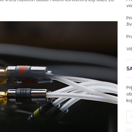
va
Pr
ži
Pr
Vi
S
Pr
ob
ko