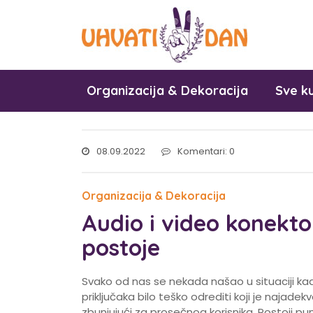
Organizacija & Dekoracija
Sve ku
08.09.2022
Komentari: 0
Organizacija & Dekoracija
Audio i video konektor
postoje
Svako od nas se nekada našao u situaciji kad
priključaka bilo teško odrediti koji je najadek
zbunjujući za prosečnog korisnika. Postoji puno