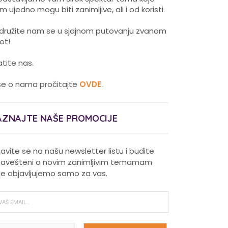
m ujedno mogu biti zanimljive, ali i od koristi.
idružite nam se u sjajnom putovanju zvanom
vot!
atite nas.
še o nama pročitajte
OVDE
.
AZNAJTE NAŠE PROMOCIJE
ijavite se na našu newsletter listu i budite
avešteni o novim zanimljivim temamam
je objavljujemo samo za vas.
Pravilna nega kose za jaču
kosu