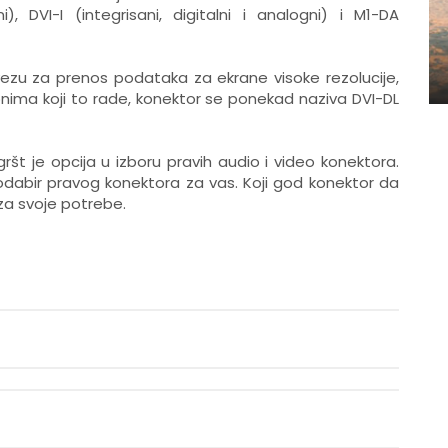
, DVI-I (integrisani, digitalni i analogni) i M1-DA
vezu za prenos podataka za ekrane visoke rezolucije,
onima koji to rade, konektor se ponekad naziva DVI-DL
t je opcija u izboru pravih audio i video konektora.
 odabir pravog konektora za vas. Koji god konektor da
 za svoje potrebe.