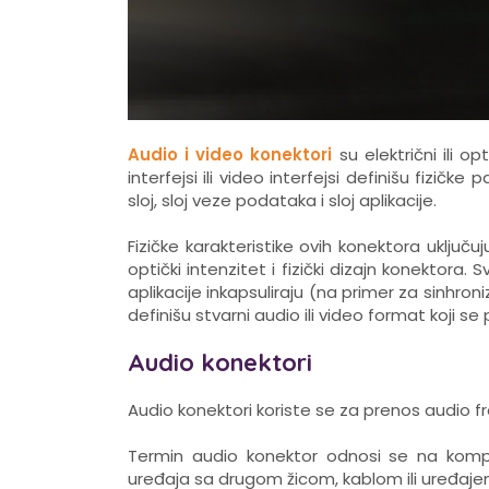
Audio i video konektori
su električni ili op
interfejsi ili video interfejsi definišu fizičk
sloj, sloj veze podataka i sloj aplikacije.
Fizičke karakteristike ovih konektora uključu
optički intenzitet i fizički dizajn konektora.
aplikacije inkapsuliraju (na primer za sinhroniz
definišu stvarni audio ili video format koji se 
Audio konektori
Audio konektori koriste se za prenos audio frek
Termin audio konektor odnosi se na kompon
uređaja sa drugom žicom, kablom ili uređaje