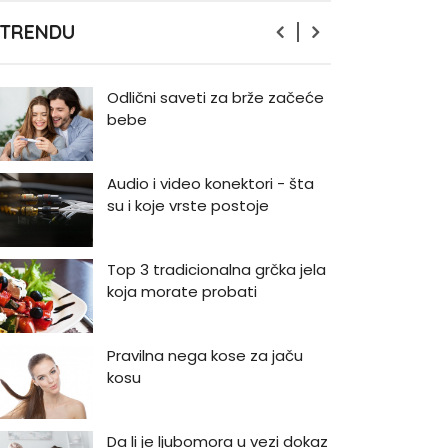
Zašto odlažemo bitne stvari i
 TRENDU
kako da prestanemo?
Odlični saveti za brže začeće
bebe
Audio i video konektori - šta
su i koje vrste postoje
Top 3 tradicionalna grčka jela
koja morate probati
Pravilna nega kose za jaču
kosu
Da li je ljubomora u vezi dokaz