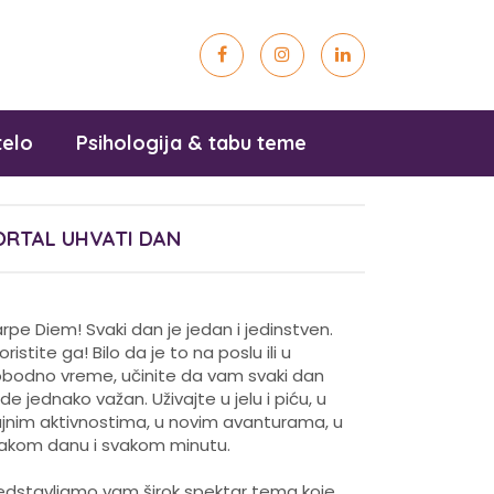
telo
Psihologija & tabu teme
ORTAL UHVATI DAN
rpe Diem! Svaki dan je jedan i jedinstven.
koristite ga! Bilo da je to na poslu ili u
obodno vreme, učinite da vam svaki dan
de jednako važan. Uživajte u jelu i piću, u
ajnim aktivnostima, u novim avanturama, u
akom danu i svakom minutu.
edstavljamo vam širok spektar tema koje