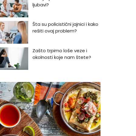
ljubavi?
Šta su policistični jajnici i kako
rešiti ovaj problem?
Zašto trpimo loše veze i
okolnosti koje nam štete?
Zašto se seksualni život gasi
kako prolaze godine braka?
5 načina kako da pobedite
stres
Zašto odlažemo bitne stvari i
kako da prestanemo?