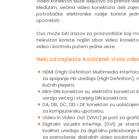
Video konektori služe isključivo za prenos video
Međutim, većina video konektora deli zajed
potrošačke elektronike radije koriste jedn
upotrebiti.
Ovo može biti izazov za proizvođače koji mo
televizori koriste najširi izbor video konekt
video i kontrolu putem jedne veze.
Neki od najčešće korišćenih vrsta vide
HDMI (High-Definition Multimedia Interfac
za spajanje HD uređaja (High Definition), nov
kućnih plejera.
Mini-DIN konektori su električni konektori k
verzija većeg i starijeg DIN konektora.
DA, DB, DC, DD i DE konektori su uobičajen
za kompjutersku upotrebu.
Video In Video Out (VIVO) je port za grafičk
Digitalni vizuelni interfejs (DVI) je stan
kvalitet uređaja za digitalno prikazivanje k
za prenošenje digitalnih video podataka 