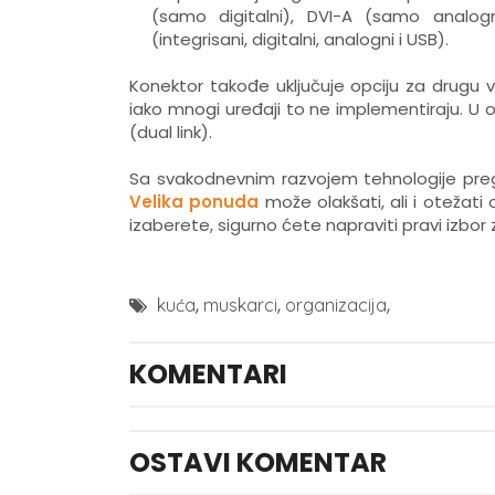
(samo digitalni), DVI-A (samo analogni)
(integrisani, digitalni, analogni i USB).
Konektor takođe uključuje opciju za drugu 
iako mnogi uređaji to ne implementiraju. U 
(dual link).
Sa svakodnevnim razvojem tehnologije pregrš
Velika ponuda
može olakšati, ali i otežati
izaberete, sigurno ćete napraviti pravi izbor
,
,
,
kuća
muskarci
organizacija
KOMENTARI
OSTAVI KOMENTAR