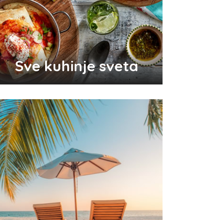
Odlični saveti za brže začeće
bebe
Sve kuhinje sveta
Audio i video konektori - šta
su i koje vrste postoje
Top 3 tradicionalna grčka jela
koja morate probati
Pravilna nega kose za jaču
kosu
Da li je ljubomora u vezi dokaz
ljubavi?