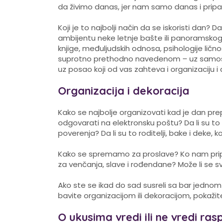
da živimo danas, jer nam samo danas i pripa
Koji je to najbolji način da se iskoristi dan?
ambijentu neke letnje bašte ili panoramsk
knjige, međuljudskih odnosa, psihologije lično
suprotno prethodno navedenom – uz samostalno
uz posao koji od vas zahteva i organizaciju i
Organizacija i dekoracija
Kako se najbolje organizovati kad je dan pre
odgovarati na elektronsku poštu? Da li su t
poverenja? Da li su to roditelji, bake i deke, k
Kako se spremamo za proslave? Ko nam pripr
za venčanja, slave i rođendane? Može li se sve
Ako ste se ikad do sad susreli sa bar jednom
bavite organizacijom ili dekoracijom, pokaž
O ukusima vredi ili ne vredi rasp