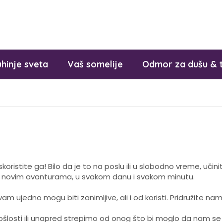
hinje sveta
Vaš somelije
Odmor za dušu & 
Iskoristite ga! Bilo da je to na poslu ili u slobodno vreme, u
ma, u novim avanturama, u svakom danu i svakom minutu.
m ujedno mogu biti zanimljive, ali i od koristi. Pridružite n
ošlosti ili unapred strepimo od onog što bi moglo da nam se 