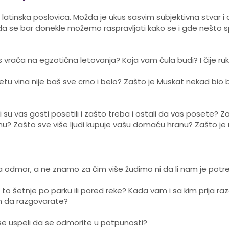
tinska poslovica. Možda je ukus sasvim subjektivna stvar i o s
onda se bar donekle možemo raspravljati kako se i gde nešt
s vraća na egzotična letovanja? Koja vam čula budi? I čije ruke
u svetu vina nije baš sve crno i belo? Zašto je Muskat nekad b
su vas gosti posetili i zašto treba i ostali da vas posete?
anu? Zašto sve više ljudi kupuje vašu domaću hranu? Zašto je ro
 odmor, a ne znamo za čim više žudimo ni da li nam je potrebnij
su to šetnje po parku ili pored reke? Kada vam i sa kim prija 
im da razgovarate?
de se uspeli da se odmorite u potpunosti?