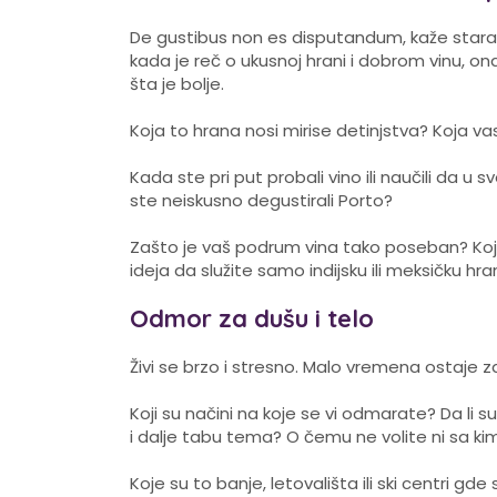
De gustibus non es disputandum, kaže stara la
kada je reč o ukusnoj hrani i dobrom vinu, 
šta je bolje.
Koja to hrana nosi mirise detinjstva? Koja va
Kada ste pri put probali vino ili naučili da 
ste neiskusno degustirali Porto?
Zašto je vaš podrum vina tako poseban? Koji 
ideja da služite samo indijsku ili meksičku hr
Odmor za dušu i telo
Živi se brzo i stresno. Malo vremena ostaje za
Koji su načini na koje se vi odmarate? Da li 
i dalje tabu tema? O čemu ne volite ni sa k
Koje su to banje, letovališta ili ski centri g