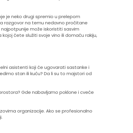
 koje je neko drugi spremio u prelepom
eva razgovor na temu nedavno pročitane
n najpotpunije može iskoristiti sasvim
oj ćete služiti svoje vino ili domaću rakiju,
ni asistenti koji će ugovarati sastanke i
mo stan ili kuću? Da li su to majstori od
 prostora? Gde nabavljamo poklone i cveće
azovima organizacije. Ako se profesionalno
i.