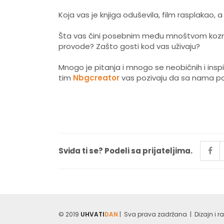
Koja vas je knjiga oduševila, film rasplakao,
Šta vas čini posebnim među mnoštvom kozmet
provode? Zašto gosti kod vas uživaju?
Mnogo je pitanja i mnogo se neobičnih i inspira
tim
Nbgcreator
vas pozivaju da sa nama pod
Sviđa ti se? Podeli sa prijateljima.
© 2019
UHVATI
DAN
| Sva prava zadržana | Dizajn i r