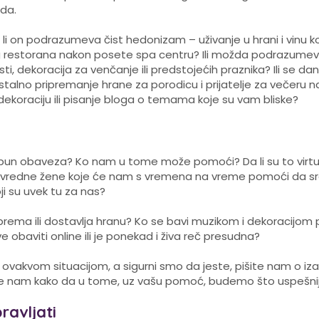
da.
 Da li on podrazumeva čist hedonizam – uživanje u hrani i vinu
og restorana nakon posete spa centru? Ili možda podrazum
sti, dekoracija za venčanje ili predstojećih praznika? Ili se da
 pripremanje hrane za porodicu i prijatelje za večeru na koj
 dekoraciju ili pisanje bloga o temama koje su vam bliske?
pun obaveza? Ko nam u tome može pomoći? Da li su to virtuel
o vredne žene koje će nam s vremena na vreme pomoći da sredi
oji su uvek tu za nas?
ema ili dostavlja hranu? Ko se bavi muzikom i dekoracijom
 obaviti online ili je ponekad i živa reč presudna?
 ovakvom situacijom, a sigurni smo da jeste, pišite nam o iz
ite nam kako da u tome, uz vašu pomoć, budemo što uspešnij
ravljati