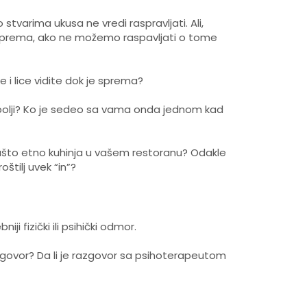
tvarima ukusa ne vredi raspravljati. Ali,
o sprema, ako ne možemo raspavljati o tome
 i lice vidite dok je sprema?
io bolji? Ko je sedeo sa vama onda jednom kad
 Zašto etno kuhinja u vašem restoranu? Odakle
štilj uvek “in”?
i fizički ili psihički odmor.
razgovor? Da li je razgovor sa psihoterapeutom