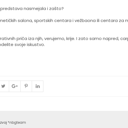
 a predstava nasmejala i zašto?
ičkih salona, sportskih centara i vežbaona ili centara za m
tivnih priča iza njih, verujemo, krije. I zato samo napred, car
elite svoje iskustvo.
azvoj
*nbgteam