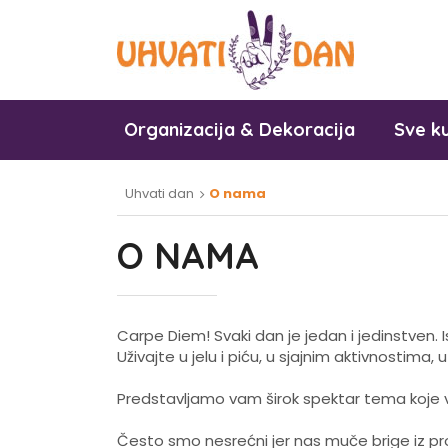
Organizacija & Dekoracija
Sve ku
Uhvati dan
O nama
O NAMA
Carpe Diem! Svaki dan je jedan i jedinstven. 
Uživajte u jelu i piću, u sjajnim aktivnosti
Predstavljamo vam širok spektar tema koje va
Često smo nesrećni jer nas muče brige iz pr