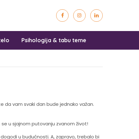
telo
Psihologija & tabu teme
činite da vam svaki dan bude jednako važan.
am se u sjajnom putovanju zvanom život!
dogodi u budućnosti. A, zapravo, trebalo bi