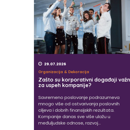
29.07.2026
Organizacija & Dekoracija
Zašto su korporativni događaji važn
za uspeh kompanije?
Savremeno poslovanje podrazumeva
mnogo više od ostvarivanja poslovnih
ciljeva i dobrih finansijskih rezultata.
Kompanije danas sve više ulažu u
međuljudske odnose, razvoj...