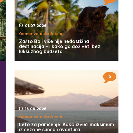
01.07.2026
Odmor za dušu & telo
Zašto Bali više nije nedostižna
destinacija – i kako ga doživeti bez
luksuznog budžeta
0
18.06.2026
Odmor za dušu & telo
Leto za pamćenje: Kako izvući maksimum
iz sezone sunca i avantura