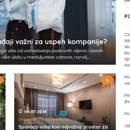
P
Ca
ađaji važni za uspeh kompanije?
Is
sl
iše od ostvarivanja poslovnih ciljeva i dobrih
bu
 više ulažu u međuljudske odnose, razvoj...
sj
sv
Pr
0
va
Pr
ži
09.07.2026
Pr
Organizacija & Dekoracija
Vi
Spavaća soba kao najvažniji prostor za