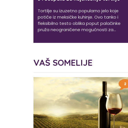
Tortilje su izuzetno popularno jelo koje
potiče iz meksičke kuhinje. Ovo tanko i
fleksibilno testo oblika poput palačinke
pruža neograničene mogućnosti za...
VAŠ SOMELIJE
2