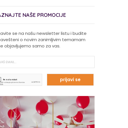
AZNAJTE NAŠE PROMOCIJE
ijavite se na našu newsletter listu i budite
avešteni o novim zanimljivim temamam
je objavljujemo samo za vas.
Pravilna nega kose za jaču
kosu
Da li je ljubomora u vezi dokaz
ljubavi?
Šta su policistični jajnici i kako
rešiti ovaj problem?