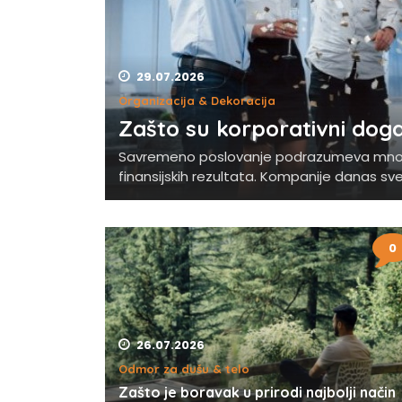
29.07.2026
Organizacija & Dekoracija
Zašto su korporativni dog
Savremeno poslovanje podrazumeva mnogo v
finansijskih rezultata. Kompanije danas sve
0
26.07.2026
Odmor za dušu & telo
Zašto je boravak u prirodi najbolji način