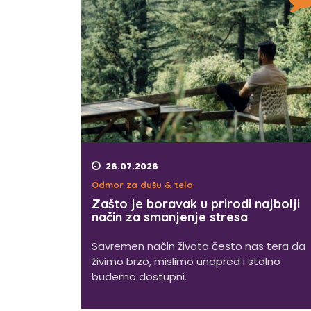
26.07.2026
Odmor za dušu & telo
Zašto je boravak u prirodi najbolji
način za smanjenje stresa
Savremen način života često nas tera da
živimo brzo, mislimo unapred i stalno
budemo dostupni.