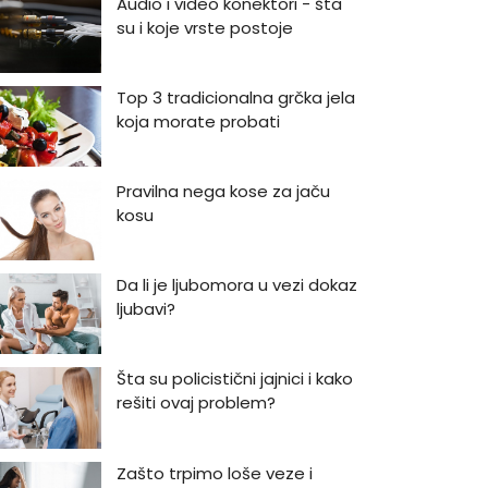
Audio i video konektori - šta
su i koje vrste postoje
Top 3 tradicionalna grčka jela
koja morate probati
Pravilna nega kose za jaču
kosu
Da li je ljubomora u vezi dokaz
ljubavi?
Šta su policistični jajnici i kako
rešiti ovaj problem?
Zašto trpimo loše veze i