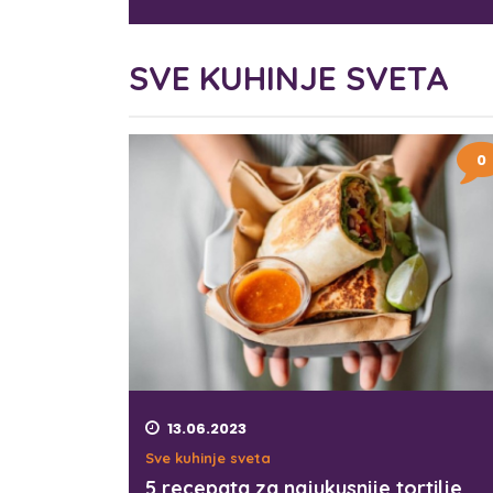
SVE KUHINJE SVETA
0
13.06.2023
Sve kuhinje sveta
5 recepata za najukusnije tortilje