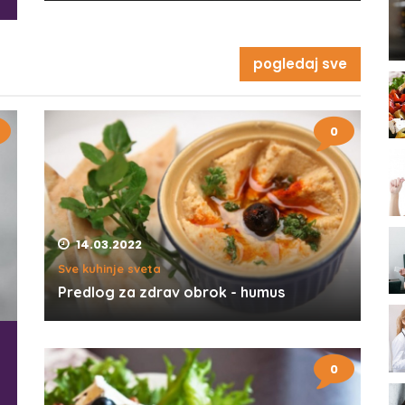
pogledaj sve
0
14.03.2022
Sve kuhinje sveta
Predlog za zdrav obrok - humus
0