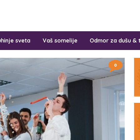
hinje sveta
Vaš somelije
Odmor za dušu & 
0