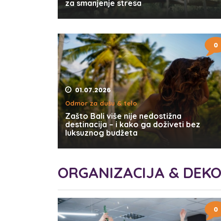
za smanjenje stresa
0
01.07.2026
Odmor za dušu & telo
Zašto Bali više nije nedostižna
destinacija – i kako ga doživeti bez
luksuznog budžeta
ORGANIZACIJA & DEK
0