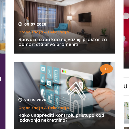
09.07.2026
Organizacija & Dekoracija
Spavaća soba kao najvažniji prostor za
odmor: šta prvo promeniti
0
i
U
29.05.2026
Organizacija & Dekoracija
Kako unaprediti kontrolu pristupa kod
izdavanja nekretnina?