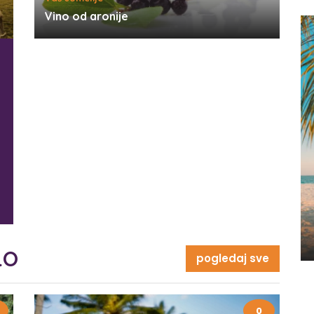
Vino od aronije
LO
pogledaj sve
0