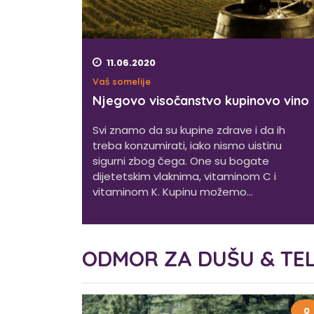
11.06.2020
Vaš somelije
Njegovo visočanstvo kupinovo vino
Svi znamo da su kupine zdrave i da ih
treba konzumirati, iako nismo uistinu
sigurni zbog čega. One su bogate
dijetetskim vlaknima, vitaminom C i
vitaminom K. Kupinu možemo...
ODMOR ZA DUŠU & TE
0