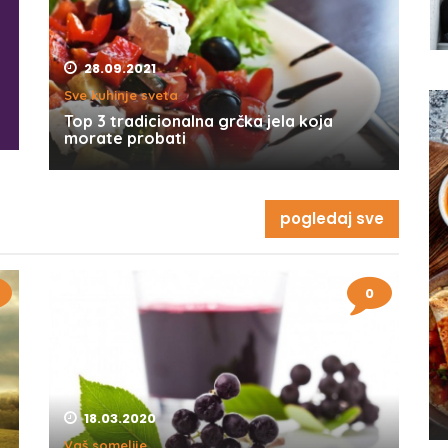
28.09.2021
Sve kuhinje sveta
Top 3 tradicionalna grčka jela koja
morate probati
pogledaj sve
0
18.03.2020
Vaš somelije