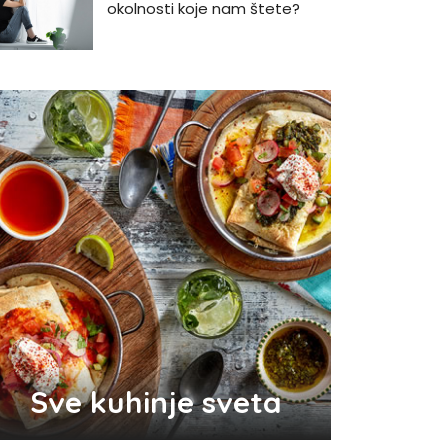
okolnosti koje nam štete?
Zašto se seksualni život gasi
kako prolaze godine braka?
5 načina kako da pobedite
stres
Zašto odlažemo bitne stvari i
kako da prestanemo?
Odlični saveti za brže začeće
bebe
Sve kuhinje sveta
Audio i video konektori - šta
su i koje vrste postoje