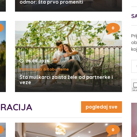
odmor: šta prvo promeniti
S
0
Pr
ob
ko
25.06.2026
Psihologija & tabu teme
Šta muškarci zaista žele od partnerke i
veze
ORACIJA
pogledaj sve
0