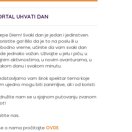
ORTAL UHVATI DAN
rpe Diem! Svaki dan je jedan i jedinstven.
koristite ga! Bilo da je to na poslu ili u
obodno vreme, učinite da vam svaki dan
de jednako važan. Uživajte u jelu i piću, u
ajnim aktivnostima, u novim avanturama, u
akom danu i svakom minutu.
edstavljamo vam širok spektar tema koje
m ujedno mogu biti zanimljive, ali i od koristi.
idružite nam se u sjajnom putovanju zvanom
vot!
atite nas.
še o nama pročitajte
OVDE
.