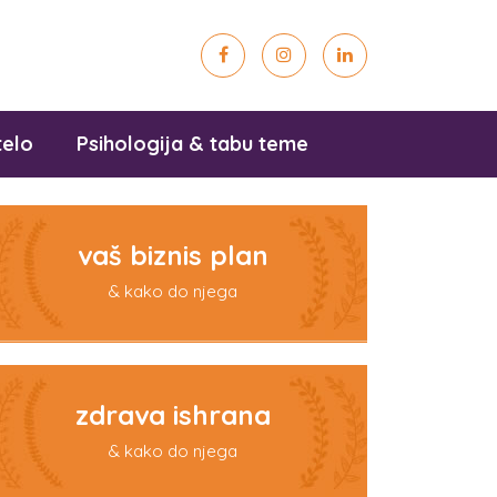
telo
Psihologija & tabu teme
vaš biznis plan
& kako do njega
zdrava ishrana
& kako do njega