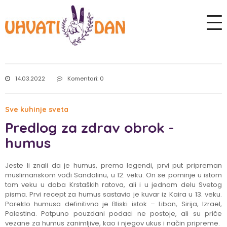
14.03.2022
Komentari: 0
Sve kuhinje sveta
Predlog za zdrav obrok -
humus
Jeste li znali da je humus, prema legendi, prvi put pripreman
muslimanskom vođi Sandalinu, u 12. veku. On se pominje u istom
tom veku u doba Krstaških ratova, ali i u jednom delu Svetog
pisma. Prvi recept za humus sastavio je kuvar iz Kaira u 13. veku.
Poreklo humusa definitivno je Bliski istok – Liban, Sirija, Izrael,
Palestina. Potpuno pouzdani podaci ne postoje, ali su priče
vezane za humus zanimljive, kao i njegov ukus i način pripreme.