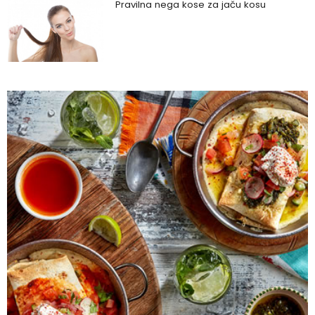
Pravilna nega kose za jaču kosu
Da li je ljubomora u vezi dokaz ljubavi?
Šta su policistični jajnici i kako rešiti ovaj
problem?
Zašto trpimo loše veze i okolnosti koje
nam štete?
Zašto se seksualni život gasi kako
prolaze godine braka?