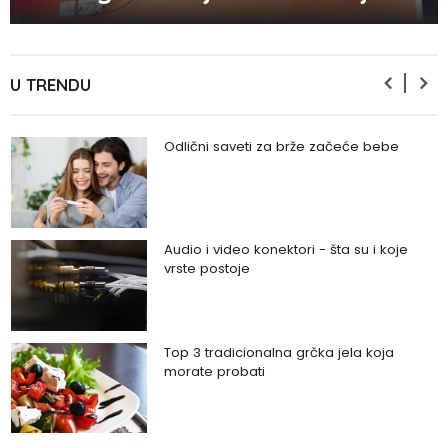
Zašto odlažemo bitne stvari i kako da
prestanemo?
U TRENDU
Odlični saveti za brže začeće bebe
Audio i video konektori - šta su i koje
vrste postoje
Top 3 tradicionalna grčka jela koja
morate probati