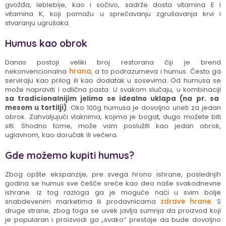
gvožđa, leblebije, kao i sočivo, sadrže dosta vitamina E i
vitamina K, koji pomažu u sprečavanju zgrušavanja krvi i
stvaranju ugrušaka.
Humus kao obrok
Danas postoji veliki broj restorana čiji je brend
nekonvencionalna
hrana
, a to podrazumeva i humus. Često ga
serviraju kao prilog ili kao dodatak u sosevima. Od humusa se
može napraviti i odlična pasta. U svakom slučaju, u kombinaciji
sa tradicionalnijim jelima se idealno uklapa (na pr. sa
mesom u tortilji)
. Oko 100g humusa je dovoljno uneti za jedan
obrok. Zahvaljujući vlaknima, kojima je bogat, dugo možete biti
siti. Shodno tome, može vam poslužiti kao jedan obrok,
uglavnom, kao doručak ili večera.
Gde možemo kupiti humus?
Zbog opšte ekspanzije, pre svega hrono ishrane, poslednjih
godina se humus sve češće sreće kao deo naše svakodnevne
ishrane. Iz tog razloga ga je moguće naći u svim bolje
snabdevenim marketima ili prodavnicama
zdrave hrane
. S
druge strane, zbog toga se uvek javlja sumnja da proizvod koji
je popularan i proizvodi ga „svako“ prestaje da bude dovoljno