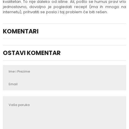
kvalitetan. To nije daleko od istine. Ali, pošto se humus pravi vrlo
jednostavno, dovoljno je pogledati recept (ima ih mnogo na
internetu), prihvatiti se posla i taj problem će biti rešen.
KOMENTARI
OSTAVI KOMENTAR