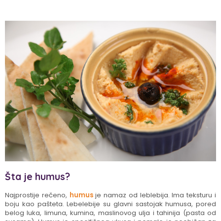
Šta je humus?
Najprostije rečeno,
humus
je namaz od leblebija. Ima teksturu i
boju kao pašteta. Lebelebije su glavni sastojak humusa, pored
belog luka, limuna, kumina, maslinovog ulja i tahinija (pasta od