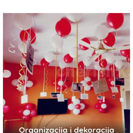
Zašto trpimo loše veze i okolnosti koje
nam štete?
Zašto se seksualni život gasi kako
prolaze godine braka?
5 načina kako da pobedite stres
Organizacija i dekoracija