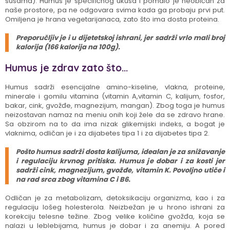
susama). Humus je specifičnog ukusa i pomalo je neobičan za
naše prostore, pa ne odgovara svima kada ga probaju prvi put.
Omiljena je hrana vegetarijanaca, zato što ima dosta proteina.
Preporučljiv je i u dijetetskoj ishrani, jer sadrži vrlo mali broj
kalorija (166 kalorija na 100g).
Humus je zdrav zato što...
Humus sadrži esencijalne amino-kiseline, vlakna, proteine,
minerale i gomilu vitamina (vitamin A,vitamin C, kalijum, fosfor,
bakar, cink, gvožđe, magnezijum, mangan). Zbog toga je humus
neizostavan namaz na meniu onih koji žele da se zdravo hrane.
Sa obzirom na to da ima nizak glikemijski indeks, a bogat je
vlaknima, odličan je i za dijabetes tipa 1 i za dijabetes tipa 2.
Pošto humus sadrži dosta kalijuma, idealan je za snižavanje
i regulaciju krvnog pritiska. Humus je dobar i za kosti jer
sadrži cink, magnezijum, gvožđe, vitamin K. Povoljno utiče i
na rad srca zbog vitamina C i B6.
Odličan je za metabolizam, detoksikaciju organizma, kao i za
regulaciju lošeg holesterola. Neizbežan je u hrono ishrani za
korekciju telesne težine. Zbog velike količine gvožđa, koja se
nalazi u leblebijama, humus je dobar i za anemiju. A pored