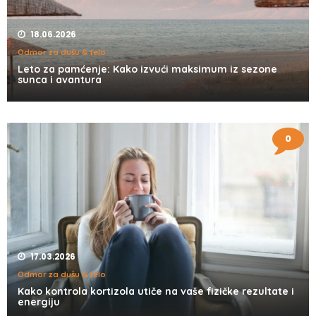
18.06.2026
Odmor za dušu & telo
Leto za pamćenje: Kako izvući maksimum iz sezone
sunca i avantura
0
17.03.2026
Odmor za dušu & telo
Kako kontrola kortizola utiče na vaše fizičke rezultate i
energiju