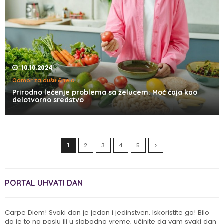
10.10.2024
Odmor za dušu & telo
Prirodno lečenje problema sa želucem: Moć čaja kao
delotvorno sredstvo
1
2
3
4
5
PORTAL UHVATI DAN
Carpe Diem! Svaki dan je jedan i jedinstven. Iskoristite ga! Bilo
da je to na poslu ili u slobodno vreme, učinite da vam svaki dan