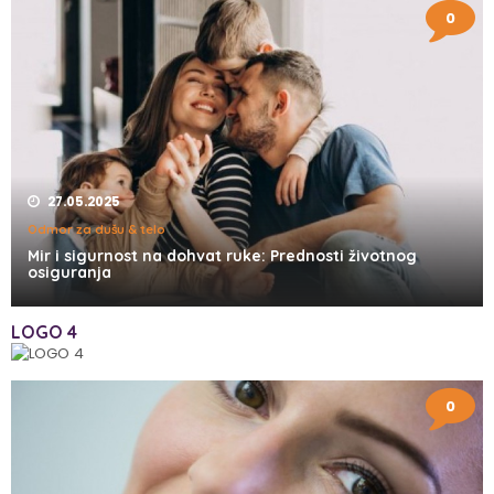
0
27.05.2025
Odmor za dušu & telo
Mir i sigurnost na dohvat ruke: Prednosti životnog
osiguranja
LOGO 4
0