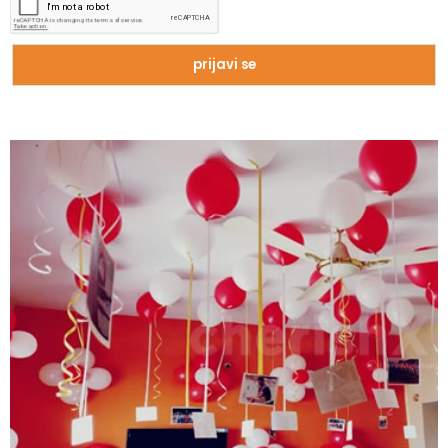
Zašto trpimo loše veze i okolnosti koje
nam štete?
Zašto se seksualni život gasi kako
prolaze godine braka?