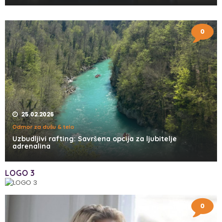
0
25.02.2026
Odmor za dušu & telo
Uzbudljivi rafting: Savršena opcija za ljubitelje
adrenalina
LOGO 3
0