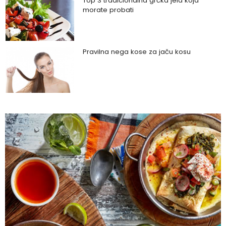
Top 3 tradicionalna grčka jela koja
morate probati
Pravilna nega kose za jaču kosu
Da li je ljubomora u vezi dokaz ljubavi?
Šta su policistični jajnici i kako rešiti ovaj
problem?
Zašto trpimo loše veze i okolnosti koje
nam štete?