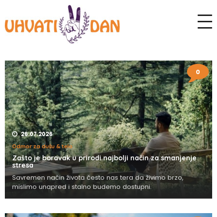
0
26.07.2026
Odmor za dušu & telo
Zašto je boravak u prirodi najbolji način za smanjenje
stresa
Savremen način života često nas tera da živimo brzo,
mislimo unapred i stalno budemo dostupni.