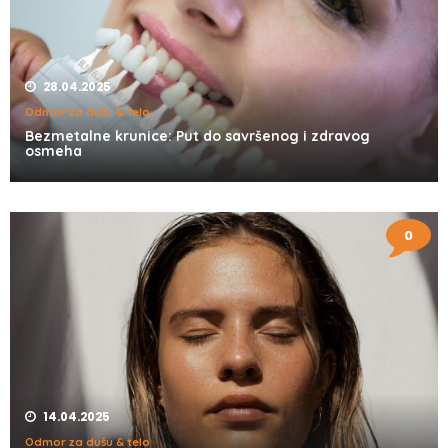
28.04.2025
Odmor za dušu & telo
Bezmetalne krunice: Put do savršenog i zdravog
osmeha
0
14.04.2025
Odmor za dušu & telo