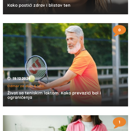
Kako postići zdrav i blistav ten
0
19.12.2024
Odmor za dušu & telo
Život sa teniskim laktom: Kako prevazići bol i
ograničenja
1