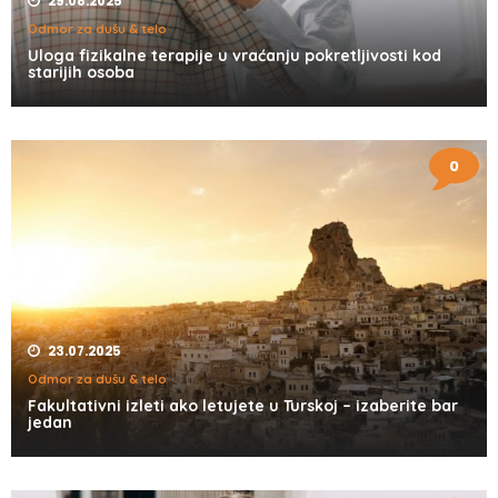
29.08.2025
Odmor za dušu & telo
Uloga fizikalne terapije u vraćanju pokretljivosti kod
starijih osoba
0
23.07.2025
Odmor za dušu & telo
Fakultativni izleti ako letujete u Turskoj – izaberite bar
jedan