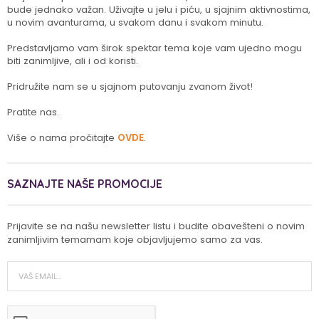
bude jednako važan. Uživajte u jelu i piću, u sjajnim aktivnostima,
u novim avanturama, u svakom danu i svakom minutu.
Predstavljamo vam širok spektar tema koje vam ujedno mogu
biti zanimljive, ali i od koristi.
Pridružite nam se u sjajnom putovanju zvanom život!
Pratite nas.
Više o nama pročitajte
OVDE
.
SAZNAJTE NAŠE PROMOCIJE
Prijavite se na našu newsletter listu i budite obavešteni o novim
zanimljivim temamam koje objavljujemo samo za vas.