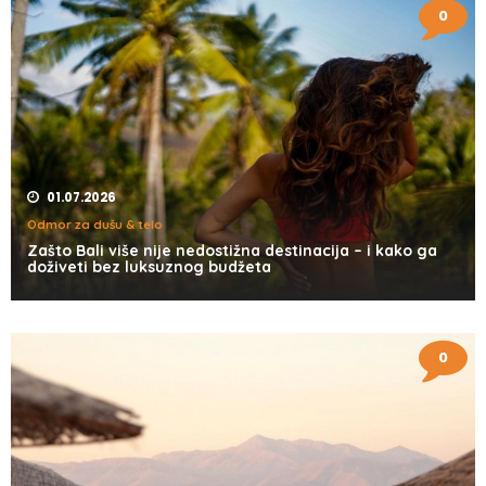
0
01.07.2026
Odmor za dušu & telo
Zašto Bali više nije nedostižna destinacija – i kako ga
doživeti bez luksuznog budžeta
0