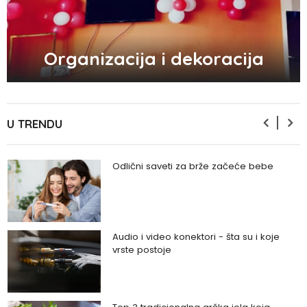
5 načina kako da pobedite stres
Organizacija i dekoracija
Zašto odlažemo bitne stvari i kako da
prestanemo?
U TRENDU
Odlični saveti za brže začeće bebe
Audio i video konektori - šta su i koje
vrste postoje