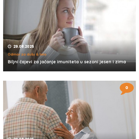
29.08.2025
Odmor za dušu & telo
Biljni čajevi za jačanje imuniteta u sezoni jesen i zima
0