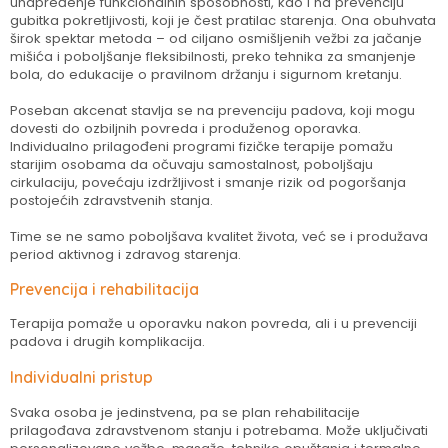
unapređenje funkcionalnih sposobnosti, kao i na prevenciju
gubitka pokretljivosti, koji je čest pratilac starenja. Ona obuhvata
širok spektar metoda – od ciljano osmišljenih vežbi za jačanje
mišića i poboljšanje fleksibilnosti, preko tehnika za smanjenje
bola, do edukacije o pravilnom držanju i sigurnom kretanju.
Poseban akcenat stavlja se na prevenciju padova, koji mogu
dovesti do ozbiljnih povreda i produženog oporavka.
Individualno prilagođeni programi fizičke terapije pomažu
starijim osobama da očuvaju samostalnost, poboljšaju
cirkulaciju, povećaju izdržljivost i smanje rizik od pogoršanja
postojećih zdravstvenih stanja.
Time se ne samo poboljšava kvalitet života, već se i produžava
period aktivnog i zdravog starenja.
Prevencija i rehabilitacija
Terapija pomaže u oporavku nakon povreda, ali i u prevenciji
padova i drugih komplikacija.
Individualni pristup
Svaka osoba je jedinstvena, pa se plan rehabilitacije
prilagođava zdravstvenom stanju i potrebama. Može uključivati