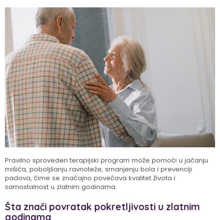
Pravilno sproveden terapijski program može pomoći u jačanju
mišića, poboljšanju ravnoteže, smanjenju bola i prevenciji
padova, čime se značajno povećava kvalitet života i
samostalnost u zlatnim godinama.
Šta znači povratak pokretljivosti u zlatnim
godinama