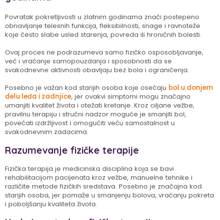
Povratak pokretljivosti u zlatnim godinama znači postepeno
obnavljanje telesnih funkcija, fleksibilnosti, snage i ravnoteže
koje često slabe usled starenja, povreda ili hroničnih bolesti.
Ovaj proces ne podrazumeva samo fizičko osposobljavanje,
već i vraćanje samopouzdanja i sposobnosti da se
svakodnevne aktivnosti obavljaju bez bola i ograničenja.
Posebno je važan kod starijih osoba koje osećaju
bol u donjem
delu leđa i zadnjice
, jer ovakvi simptomi mogu značajno
umanjiti kvalitet života i otežati kretanje. Kroz ciljane vežbe,
pravilnu terapiju i stručni nadzor moguće je smanjiti bol,
povećati izdržljivost i omogućiti veću samostalnost u
svakodnevnim zadacima.
Razumevanje fizičke terapije
Fizička terapija je medicinska disciplina koja se bavi
rehabilitacijom pacijenata kroz vežbe, manuelne tehnike i
različite metode fizičkih sredstava. Posebno je značajna kod
starijih osoba, jer pomaže u smanjenju bolova, vraćanju pokreta
i poboljšanju kvaliteta života.