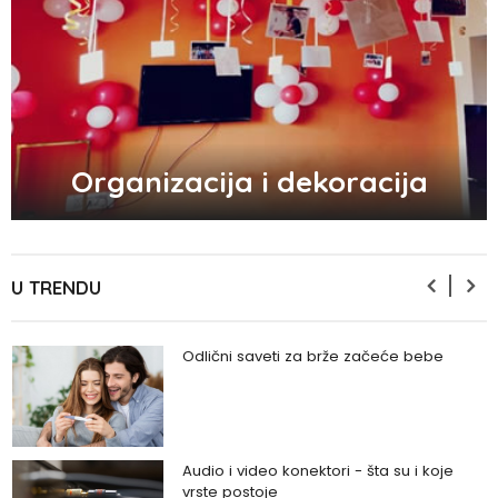
Zašto se seksualni život gasi kako
prolaze godine braka?
5 načina kako da pobedite stres
Organizacija i dekoracija
Zašto odlažemo bitne stvari i kako da
prestanemo?
U TRENDU
Odlični saveti za brže začeće bebe
Audio i video konektori - šta su i koje
vrste postoje