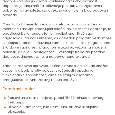
terapije kod starijih osoba. Kontinuirana fizička aktivnost
doprinosi jačanju mišića, očuvanju pokretljivosti zglobova i
poboljšanju ravnoteže, što direktno smanjuje rizik od padova i
povreda.
Osim fizičkih benefita, redovno kretanje pozitivno utiče i na
mentalno zdravlje, smanjujući osećaj anksioznosti i depresije, te
podstičući bolje raspoloženje i kvalitet sna. Stručnjaci
naglašavaju da čak i umeren, ali dosledan program vežbi može
značajno doprineti očuvanju samostalnosti u zlatnim godinama.
Bilo da se radi o šetnji, laganom istezanju, vežbama snage ili
balansu, ključ je u postojanosti – vežbanje treba da postane
deo svakodnevne rutine, a ne povremena aktivnost.
Kada se redovno sprovodi, fizička aktivnost deluje kao snažan
saveznik u borbi protiv bolova, ukočenosti i opadanja
funkcionalnih sposobnosti, čime se starijim osobama
omogućava aktivniji, zdraviji i ispunjeniji život.
Formiranje rutine
Postavljanje realnih ciljeva, poput 15–30 minuta dnevnog
vežbanja.
Uživanje u aktivnosti, bilo uz muziku, društvo ili prijatno
okruženje.