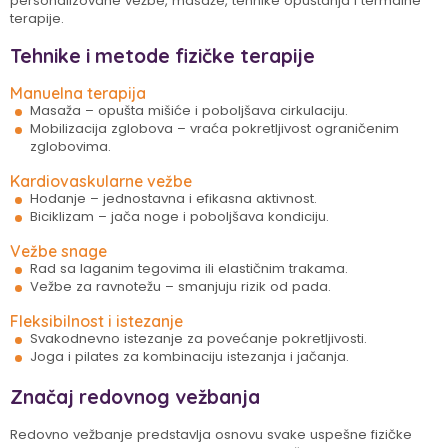
personalizovane vežbe, masaže, tehnike opuštanja i termalne
terapije.
Tehnike i metode fizičke terapije
Manuelna terapija
Masaža – opušta mišiće i poboljšava cirkulaciju.
Mobilizacija zglobova – vraća pokretljivost ograničenim
zglobovima.
Kardiovaskularne vežbe
Hodanje – jednostavna i efikasna aktivnost.
Biciklizam – jača noge i poboljšava kondiciju.
Vežbe snage
Rad sa laganim tegovima ili elastičnim trakama.
Vežbe za ravnotežu – smanjuju rizik od pada.
Fleksibilnost i istezanje
Svakodnevno istezanje za povećanje pokretljivosti.
Joga i pilates za kombinaciju istezanja i jačanja.
Značaj redovnog vežbanja
Redovno vežbanje predstavlja osnovu svake uspešne fizičke