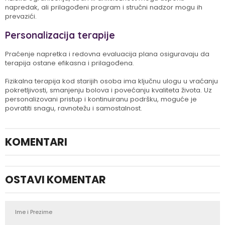
napredak, ali prilagođeni program i stručni nadzor mogu ih
prevazići.
Personalizacija terapije
Praćenje napretka i redovna evaluacija plana osiguravaju da
terapija ostane efikasna i prilagođena.
Fizikalna terapija kod starijih osoba ima ključnu ulogu u vraćanju
pokretljivosti, smanjenju bolova i povećanju kvaliteta života. Uz
personalizovani pristup i kontinuiranu podršku, moguće je
povratiti snagu, ravnotežu i samostalnost.
KOMENTARI
OSTAVI KOMENTAR