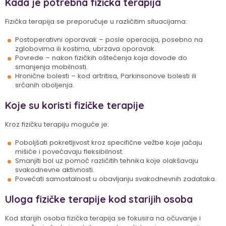
Kada je potrebna fizička terapija
Fizička terapija se preporučuje u različitim situacijama:
Postoperativni oporavak – posle operacija, posebno na
zglobovima ili kostima, ubrzava oporavak.
Povrede – nakon fizičkih oštećenja koja dovode do
smanjenja mobilnosti.
Hronične bolesti – kod artritisa, Parkinsonove bolesti ili
srčanih oboljenja.
Koje su koristi fizičke terapije
Kroz fizičku terapiju moguće je:
Poboljšati pokretljivost kroz specifične vežbe koje jačaju
mišiće i povećavaju fleksibilnost.
Smanjiti bol uz pomoć različitih tehnika koje olakšavaju
svakodnevne aktivnosti.
Povećati samostalnost u obavljanju svakodnevnih zadataka.
Uloga fizičke terapije kod starijih osoba
Kod starijih osoba fizička terapija se fokusira na očuvanje i