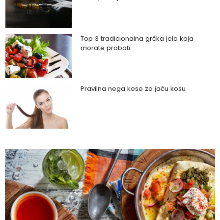
Top 3 tradicionalna grčka jela koja
morate probati
Pravilna nega kose za jaču kosu
Da li je ljubomora u vezi dokaz ljubavi?
Šta su policistični jajnici i kako rešiti ovaj
problem?