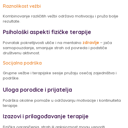
Raznolikost vežbi
Kombinovanje različitih vežbi održava motivaciju i pruža bolje
rezultate.
Psihološki aspekti fizičke terapije
Povratak pokretljivosti utiče i na mentalno
zdravlje
– jača
samopouzdanje, smanjuje strah od povreda i podstiče
društvenu aktivnost.
Socijalna podrška
Grupne vežbe i terapijske sesije pružaju osećaj zajedništva i
podrške.
Uloga porodice i prijatelja
Podrška okoline pomaže u održavanju motivacije i kontinuiteta
terapije.
Izazovi i prilagođavanje terapije
Fizička ograničenja, strah ili anksioznost mogu usporiti