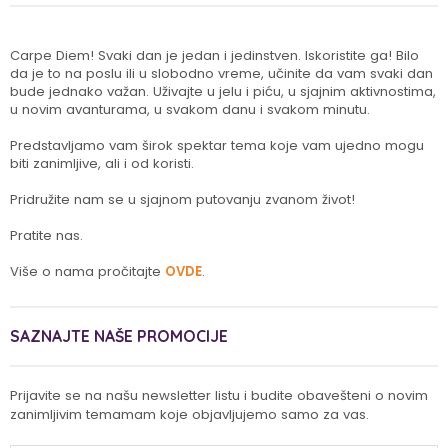
Carpe Diem! Svaki dan je jedan i jedinstven. Iskoristite ga! Bilo
da je to na poslu ili u slobodno vreme, učinite da vam svaki dan
bude jednako važan. Uživajte u jelu i piću, u sjajnim aktivnostima,
u novim avanturama, u svakom danu i svakom minutu.
Predstavljamo vam širok spektar tema koje vam ujedno mogu
biti zanimljive, ali i od koristi.
Pridružite nam se u sjajnom putovanju zvanom život!
Pratite nas.
Više o nama pročitajte
OVDE
.
SAZNAJTE NAŠE PROMOCIJE
Prijavite se na našu newsletter listu i budite obavešteni o novim
zanimljivim temamam koje objavljujemo samo za vas.