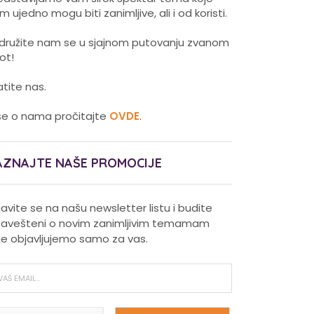
m ujedno mogu biti zanimljive, ali i od koristi.
idružite nam se u sjajnom putovanju zvanom
vot!
atite nas.
še o nama pročitajte
OVDE
.
AZNAJTE NAŠE PROMOCIJE
ijavite se na našu newsletter listu i budite
avešteni o novim zanimljivim temamam
je objavljujemo samo za vas.
Pravilna nega kose za jaču
kosu