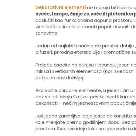
Dekorativni elementi
ne moraju biti samo u
sveće, lampe, činije za voće ili pleteni kor
poslužiti kao funkcionalna dopuna prostoru. Le
zimi češći prirodni elementi poput drvenih deta
tonovima.
Jedan od najlakših načina da prostor dobije
difuzeri, prirodna etarska ulja i aromatične 
Proleće asocira na citruse i lavandu, jesen na 
mirisa i svetlosnih elemenata (npr. svetlosni 
potpuno nov doživljaj.
Ako volite prirodne elemente, u jesen i zimu
dok se leti biraju školjke, pesak i svetli kame
dekorisati – nečim jednostavnim poput činij
Još jedna zanimljiva ideja jeste da koristite
s
koje menjate prema godišnjem dobu, bez pot
prostoru. Sve ove ideje lako se sprovode u del