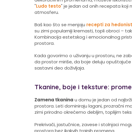
"
Ludo testo
" je jedan od onih recepata koj
atmosferu.
Baš kao što se menjaju
recepti za hedonis
su zimi popularniji kremasti, topli obroci – t
Kombinacija estetskog i emocionalnog pristu
prostora.
Kada govorimo o uživanju u prostoru, ne za
da prostor miriše, da boje deluju opuštajuće i
sastavni deo doživljaja.
Tkanine, boje i teksture: prom
Zamena tkanina
u domu je jedan od najbrži
prostora. Leti dominiraju lagani, prozračni m
zimi prirodno okrećemo debljim, toplijim teks
Prekrivači, jastučnice, zavese i stolnjaci mo
prostora bez ikakvih trajnih promena.