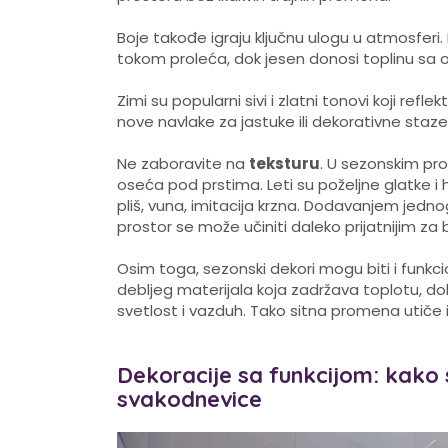
Boje takođe igraju ključnu ulogu u atmosferi
tokom proleća, dok jesen donosi toplinu sa o
Zimi su popularni sivi i zlatni tonovi koji re
nove navlake za jastuke ili dekorativne sta
Ne zaboravite na
teksturu
. U sezonskim pr
oseća pod prstima. Leti su poželjne glatke i 
pliš, vuna, imitacija krzna. Dodavanjem jedno
prostor se može učiniti daleko prijatnijim za 
Osim toga, sezonski dekori mogu biti i funkci
debljeg materijala koja zadržava toplotu, dok 
svetlost i vazduh. Tako sitna promena utiče 
Dekoracije sa funkcijom: kako 
svakodnevice