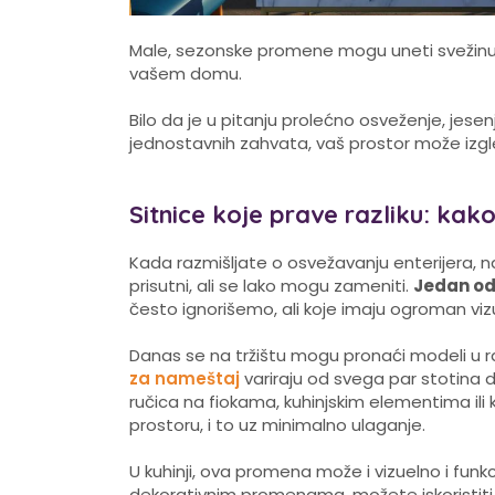
Male, sezonske promene mogu uneti svežinu, 
vašem domu.
Bilo da je u pitanju prolećno osveženje, jesenji 
jednostavnih zahvata, vaš prostor može izg
Sitnice koje prave razliku: kak
Kada razmišljate o osvežavanju enterijera, na
prisutni, ali se lako mogu zameniti.
Jedan od
često ignorišemo, ali koje imaju ogroman vizue
Danas se na tržištu mogu pronaći modeli u r
za nameštaj
variraju od svega par stotina 
ručica na fiokama, kuhinjskim elementima i
prostoru, i to uz minimalno ulaganje.
U kuhinji, ova promena može i vizuelno i funk
dekorativnim promenama, možete iskoristiti p