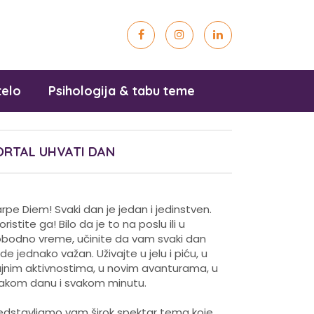
telo
Psihologija & tabu teme
ORTAL UHVATI DAN
rpe Diem! Svaki dan je jedan i jedinstven.
koristite ga! Bilo da je to na poslu ili u
obodno vreme, učinite da vam svaki dan
de jednako važan. Uživajte u jelu i piću, u
ajnim aktivnostima, u novim avanturama, u
akom danu i svakom minutu.
edstavljamo vam širok spektar tema koje