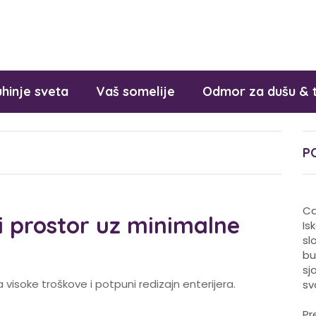
hinje sveta
Vaš somelije
Odmor za dušu & 
P
Ca
i prostor uz minimalne
Is
sl
bu
sj
soke troškove i potpuni redizajn enterijera.
sv
Pr