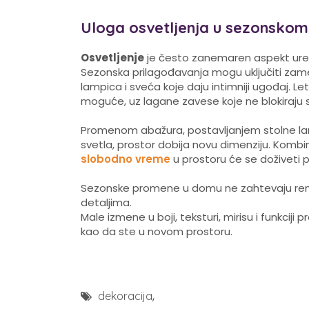
Uloga osvetljenja u sezonskom
Osvetljenje
je često zanemaren aspekt uređ
Sezonska prilagođavanja mogu uključiti zamen
lampica i sveća koje daju intimniji ugođaj. Leti
moguće, uz lagane zavese koje ne blokiraju 
Promenom abažura, postavljanjem stolne la
svetla, prostor dobija novu dimenziju. Komb
slobodno vreme
u prostoru će se doživeti 
Sezonske promene u domu ne zahtevaju reno
detaljima.
Male izmene u boji, teksturi, mirisu i funkcij
kao da ste u novom prostoru.
,
dekoracija