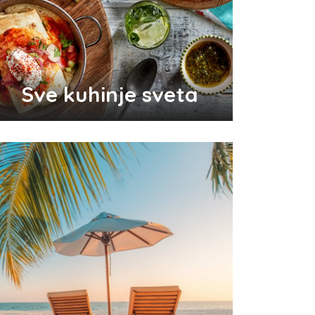
Odlični saveti za brže začeće
bebe
Sve kuhinje sveta
Audio i video konektori - šta
su i koje vrste postoje
Top 3 tradicionalna grčka jela
koja morate probati
Pravilna nega kose za jaču
kosu
Da li je ljubomora u vezi dokaz
ljubavi?