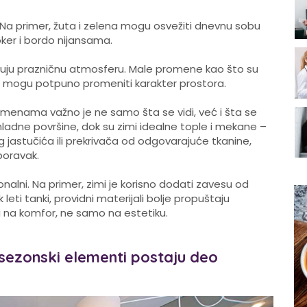
. Na primer, žuta i zelena mogu osvežiti dnevnu sobu
ker i bordo nijansama.
flektuju prazničnu atmosferu. Male promene kao što su
ze mogu potpuno promeniti karakter prostora.
omenama važno je ne samo šta se vidi, već i šta se
hladne površine, dok su zimi idealne tople i mekane –
g jastučića ili prekrivača od odgovarajuće tkanine,
boravak.
onalni. Na primer, zimi je korisno dodati zavesu od
leti tanki, providni materijali bolje propuštaju
i na komfor, ne samo na estetiku.
sezonski elementi postaju deo