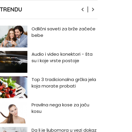
Zašto odlažemo bitne stvari i
 TRENDU
kako da prestanemo?
Odlični saveti za brže začeće
bebe
Audio i video konektori - šta
su i koje vrste postoje
Top 3 tradicionalna grčka jela
koja morate probati
Pravilna nega kose za jaču
kosu
Da li je ljubomora u vezi dokaz