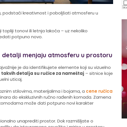
podstaći kreativnost i poboljšati atmosferu u
topliji tonovi ili letnja lakoća – uz nekoliko
ledati potpuno novo.
o detalji menjaju atmosferu u prostoru
jvažnije je da identifikujete elemente koji su vizuelno
 takvih detalja su ručice za nameštaj
– sitnice koje
lni uticaj.
aznim stilovima, materijalima i bojama, a
cene ručica
dinara do ekskluzivnih ručno rađenih komada. Zamena
li komodama može dati potpuno novi karakter
cionalno unaprediti prostor. Dok razmišljate o
riliku da istovremeno osvežite i mirise u prostoru.