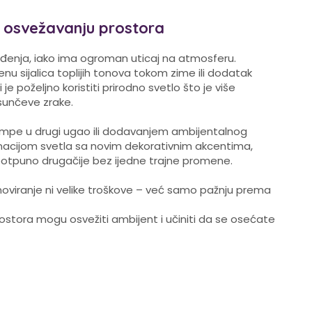
 osvežavanju prostora
enja, iako ima ogroman uticaj na atmosferu.
u sijalica toplijih tonova tokom zime ili dodatak
 je poželjno koristiti prirodno svetlo što je više
sunčeve zrake.
mpe u drugi ugao ili dodavanjem ambijentalnog
inacijom svetla sa novim dekorativnim akcentima,
potpuno drugačije bez ijedne trajne promene.
viranje ni velike troškove – već samo pažnju prema
i prostora mogu osvežiti ambijent i učiniti da se osećate