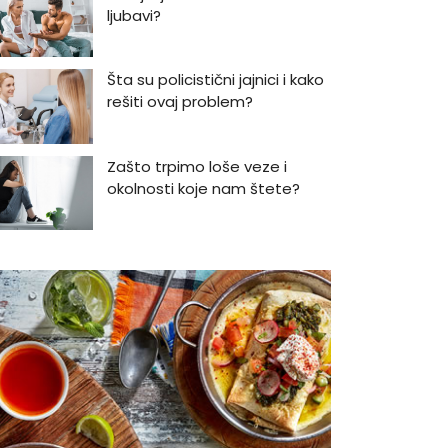
ljubavi?
Šta su policistični jajnici i kako
rešiti ovaj problem?
Zašto trpimo loše veze i
okolnosti koje nam štete?
Zašto se seksualni život gasi
kako prolaze godine braka?
5 načina kako da pobedite
stres
Zašto odlažemo bitne stvari i
kako da prestanemo?