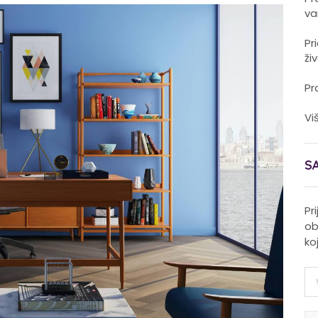
va
Pr
ži
Pr
Vi
S
Pr
ob
ko