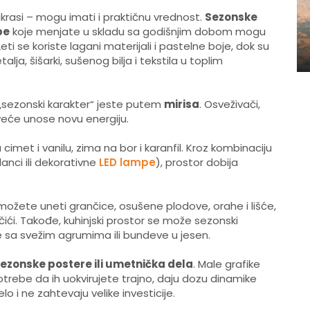
krasi – mogu imati i praktičnu vrednost.
Sezonske
pe
koje menjate u skladu sa godišnjim dobom mogu
ti se koriste lagani materijali i pastelne boje, dok su
lja, šišarki, sušenog bilja i tekstila u toplim
 „sezonski karakter“ jeste putem
mirisa
. Osveživači,
sveće unose novu energiju.
cimet i vanilu, zima na bor i karanfil. Kroz kombinaciju
lanci ili dekorativne
LED lampe
), prostor dobija
 možete uneti grančice, osušene plodove, orahe i lišće,
nčići. Takođe, kuhinjski prostor se može sezonski
e sa svežim agrumima ili bundeve u jesen.
ezonske postere ili umetnička dela
. Male grafike
rebe da ih uokvirujete trajno, daju dozu dinamike
o i ne zahtevaju velike investicije.