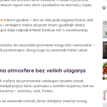
i mirisom ispuni ceo dom i podseća na domaću, toplu
U
te
tokom godine – leti se više jede lagana hrana, dok
ako i ambijent treba da prati ritam godišnjih doba.
pa daje najbolji efekat kada je reč o osvežavanju
boravite da sezonske promene mogu biti i senzualne –
li podsticajno. Zbog toga su sezonski mirisi i ukusi
ena atmosfere bez velikih ulaganja
h načina da promenite celokupni vizuelni utisak
aterijali poput lana i pamuka u svetlim bojama, dok se
turama – somotu, vuni, frotiru.
gu se sezonski rotirati, čime dobijate osećaj novog