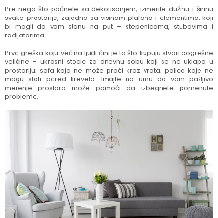
Pre nego što počnete sa dekorisanjem, izmerite dužinu i širinu
svake prostorije, zajedno sa visinom plafona i elementima, koji
bi mogli da vam stanu na put – stepenicama, stubovima i
radijatorima.
Prva greška koju većina ljudi čini je ta što kupuju stvari pogrešne
veličine – ukrasni stocic za dnevnu sobu koji se ne uklapa u
prostoriju, sofa koja ne može proći kroz vrata, police koje ne
mogu stati pored kreveta. Imajte na umu da vam pažljivo
merenje prostora može pomoći da izbegnete pomenute
probleme.