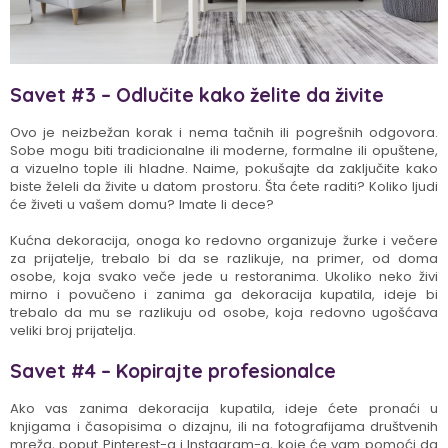
Savet #3 – Odlučite kako želite da živite
Ovo je neizbežan korak i nema tačnih ili pogrešnih odgovora.
Sobe mogu biti tradicionalne ili moderne, formalne ili opuštene,
a vizuelno tople ili hladne. Naime, pokušajte da zaključite kako
biste želeli da živite u datom prostoru. Šta ćete raditi? Koliko ljudi
će živeti u vašem domu? Imate li dece?
Kućna dekoracija, onoga ko redovno organizuje žurke i večere
za prijatelje, trebalo bi da se razlikuje, na primer, od doma
osobe, koja svako veče jede u restoranima. Ukoliko neko živi
mirno i povučeno i zanima ga dekoracija kupatila, ideje bi
trebalo da mu se razlikuju od osobe, koja redovno ugošćava
veliki broj prijatelja.
Savet #4 – Kopirajte profesionalce
Ako vas zanima dekoracija kupatila, ideje ćete pronaći u
knjigama i časopisima o dizajnu, ili na fotografijama društvenih
mreža, poput Pinterest-a i Instagram-a, koje će vam pomoći da