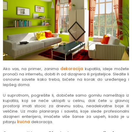
Ako vas, na primer, zanima
dekoracija
kupatila, ideje možete
pronaći na internetu, dobiti ih od dizajnera ili prijateljice. Sledite li
osnovne savete kako treba, bićete na korak do uređenijeg i
lepšeg doma.
U suprotnom, pogrešite li, dobićete samo gomilu nameštaja iz
kupatila, koji se neće uklopiti u celinu, dok ćete u glavnoj
prostoriji imati stocic za dnevnu sobu, neadekvatne boje ili
veličine. Uz malo planiranja i saveta, koje slede profesionalni
dizajneri enterijera, imaćete više šanse za uspeh, kada je u
pitanju
kućna
dekoracija.