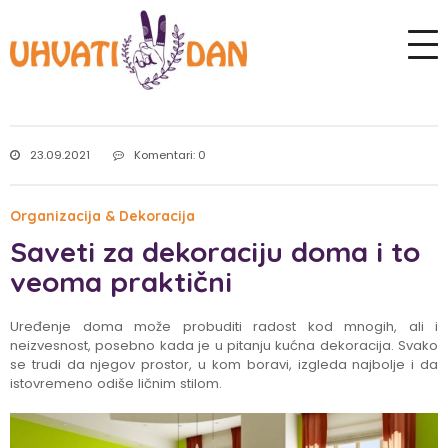
23.09.2021
Komentari: 0
Organizacija & Dekoracija
Saveti za dekoraciju doma i to
veoma praktični
Uređenje doma može probuditi radost kod mnogih, ali i
neizvesnost, posebno kada je u pitanju kućna dekoracija. Svako
se trudi da njegov prostor, u kom boravi, izgleda najbolje i da
istovremeno odiše ličnim stilom.