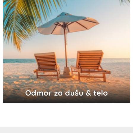
Odlični saveti za brže začeće bebe
Audio i video konektori - šta su i koje
vrste postoje
Top 3 tradicionalna grčka jela koja
morate probati
Odmor za dušu & telo
Pravilna nega kose za jaču kosu