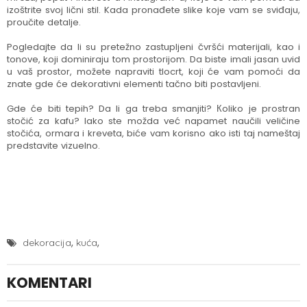
izoštrite svoj lični stil. Kada pronađete slike koje vam se sviđaju,
proučite detalje.
Pogledajte da li su pretežno zastupljeni čvršći materijali, kao i
tonove, koji dominiraju tom prostorijom. Da biste imali jasan uvid
u vaš prostor, možete napraviti tlocrt, koji će vam pomoći da
znate gde će dekorativni elementi tačno biti postavljeni.
Gde će biti tepih? Da li ga treba smanjiti? Кoliko je prostran
stočić za kafu? Iako ste možda već napamet naučili veličine
stočića, ormara i kreveta, biće vam korisno ako isti taj nameštaj
predstavite vizuelno.
,
,
dekoracija
kuća
KOMENTARI