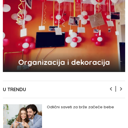
Zašto se seksualni život gasi kako
prolaze godine braka?
5 načina kako da pobedite stres
Organizacija i dekoracija
Zašto odlažemo bitne stvari i kako da
prestanemo?
U TRENDU
Odlični saveti za brže začeće bebe