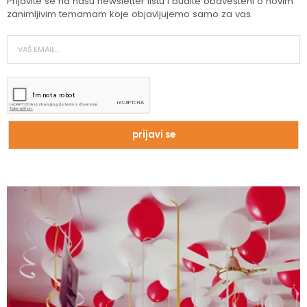
Prijavite se na našu newsletter listu i budite obavešteni o novim
zanimljivim temamam koje objavljujemo samo za vas.
Zašto trpimo loše veze i okolnosti koje
nam štete?