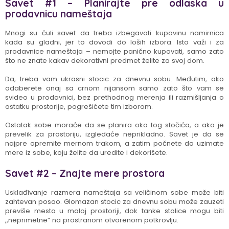
Savet #1 – Planirajte pre odlaska u
prodavnicu nameštaja
Mnogi su čuli savet da treba izbegavati kupovinu namirnica
kada su gladni, jer to dovodi do loših izbora. Isto važi i za
prodavnice nameštaja – nemojte panično kupovati, samo zato
što ne znate kakav dekorativni predmet želite za svoj dom.
Da, treba vam ukrasni stocic za dnevnu sobu. Međutim, ako
odaberete onaj sa crnom nijansom samo zato što vam se
svideo u prodavnici, bez prethodnog merenja ili razmišljanja o
ostatku prostorije, pogrešićete tim izborom.
Ostatak sobe moraće da se planira oko tog stočića, a ako je
prevelik za prostoriju, izgledaće neprikladno. Savet je da se
najpre opremite mernom trakom, a zatim počnete da uzimate
mere iz sobe, koju želite da uredite i dekorišete.
Savet #2 – Znajte mere prostora
Usklađivanje razmera nameštaja sa veličinom sobe može biti
zahtevan posao. Glomazan stocic za dnevnu sobu može zauzeti
previše mesta u maloj prostoriji, dok tanke stolice mogu biti
,,neprimetne” na prostranom otvorenom potkrovlju.