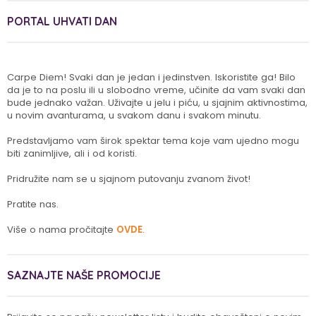
PORTAL UHVATI DAN
Carpe Diem! Svaki dan je jedan i jedinstven. Iskoristite ga! Bilo
da je to na poslu ili u slobodno vreme, učinite da vam svaki dan
bude jednako važan. Uživajte u jelu i piću, u sjajnim aktivnostima,
u novim avanturama, u svakom danu i svakom minutu.
Predstavljamo vam širok spektar tema koje vam ujedno mogu
biti zanimljive, ali i od koristi.
Pridružite nam se u sjajnom putovanju zvanom život!
Pratite nas.
Više o nama pročitajte
OVDE
.
SAZNAJTE NAŠE PROMOCIJE