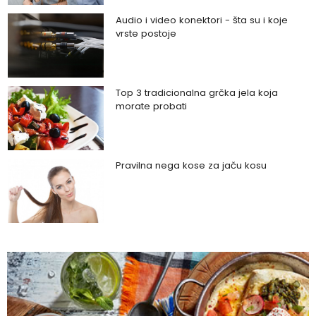
Audio i video konektori - šta su i koje
vrste postoje
Top 3 tradicionalna grčka jela koja
morate probati
Pravilna nega kose za jaču kosu
Da li je ljubomora u vezi dokaz ljubavi?
Šta su policistični jajnici i kako rešiti ovaj