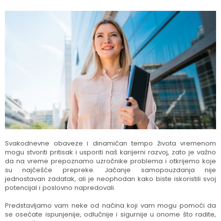
Svakodnevne obaveze i dinamičan tempo života vremenom
mogu stvoriti pritisak i usporiti naš karijerni razvoj, zato je važno
da na vreme prepoznamo uzročnike problema i otkrijemo koje
su najčešće prepreke. Jačanje samopouzdanja nije
jednostavan zadatak, ali je neophodan kako biste iskoristili svoj
potencijal i poslovno napredovali.
Predstavljamo vam neke od načina koji vam mogu pomoći da
se osećate ispunjenije, odlučnije i sigurnije u onome što radite,