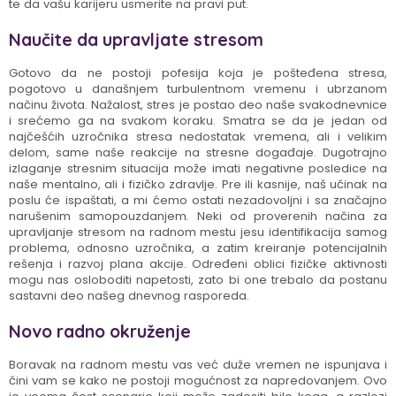
te da vašu karijeru usmerite na pravi put.
Naučite da upravljate stresom
Gotovo da ne postoji pofesija koja je pošteđena stresa,
pogotovo u današnjem turbulentnom vremenu i ubrzanom
načinu života. Nažalost, stres je postao deo naše svakodnevnice
i srećemo ga na svakom koraku. Smatra se da je jedan od
najčešćih uzročnika stresa nedostatak vremena, ali i velikim
delom, same naše reakcije na stresne događaje. Dugotrajno
izlaganje stresnim situacija može imati negativne posledice na
naše mentalno, ali i fizičko zdravlje. Pre ili kasnije, naš učinak na
poslu će ispaštati, a mi ćemo ostati nezadovoljni i sa značajno
narušenim samopouzdanjem. Neki od proverenih načina za
upravljanje stresom na radnom mestu jesu identifikacija samog
problema, odnosno uzročnika, a zatim kreiranje potencijalnih
rešenja i razvoj plana akcije. Određeni oblici fizičke aktivnosti
mogu nas osloboditi napetosti, zato bi one trebalo da postanu
sastavni deo našeg dnevnog rasporeda.
Novo radno okruženje
Boravak na radnom mestu vas već duže vremen ne ispunjava i
čini vam se kako ne postoji mogućnost za napredovanjem. Ovo