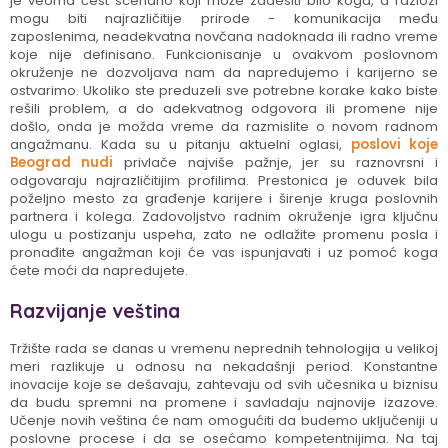
je veoma čest scenario koji može zadesiti bilo koga, a razlozi
mogu biti najrazličitije prirode - komunikacija među
zaposlenima, neadekvatna novčana nadoknada ili radno vreme
koje nije definisano. Funkcionisanje u ovakvom poslovnom
okruženje ne dozvoljava nam da napredujemo i karijerno se
ostvarimo. Ukoliko ste preduzeli sve potrebne korake kako biste
rešili problem, a do adekvatnog odgovora ili promene nije
došlo, onda je možda vreme da razmislite o novom radnom
angažmanu. Kada su u pitanju aktuelni oglasi,
poslovi koje
Beograd nudi
privlače najviše pažnje, jer su raznovrsni i
odgovaraju najrazličitijim profilima. Prestonica je oduvek bila
poželjno mesto za građenje karijere i širenje kruga poslovnih
partnera i kolega. Zadovoljstvo radnim okruženje igra ključnu
ulogu u postizanju uspeha, zato ne odlažite promenu posla i
pronađite angažman koji će vas ispunjavati i uz pomoć koga
ćete moći da napredujete.
Razvijanje veština
Tržište rada se danas u vremenu neprednih tehnologija u velikoj
meri razlikuje u odnosu na nekadašnji period. Konstantne
inovacije koje se dešavaju, zahtevaju od svih učesnika u biznisu
da budu spremni na promene i savladaju najnovije izazove.
Učenje novih veština će nam omogućiti da budemo uključeniji u
poslovne procese i da se osećamo kompetentnijima. Na taj