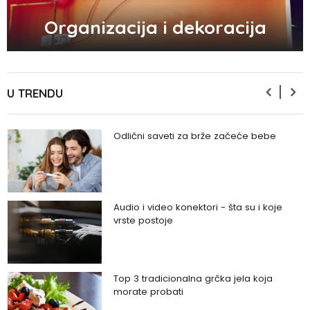
Organizacija i dekoracija
Zašto odlažemo bitne stvari i kako da
prestanemo?
U TRENDU
Odlični saveti za brže začeće bebe
Audio i video konektori - šta su i koje
vrste postoje
Top 3 tradicionalna grčka jela koja
morate probati