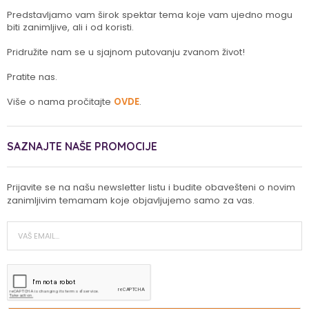
Predstavljamo vam širok spektar tema koje vam ujedno mogu
biti zanimljive, ali i od koristi.
Pridružite nam se u sjajnom putovanju zvanom život!
Pratite nas.
Više o nama pročitajte
OVDE
.
SAZNAJTE NAŠE PROMOCIJE
Prijavite se na našu newsletter listu i budite obavešteni o novim
zanimljivim temamam koje objavljujemo samo za vas.