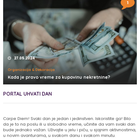
1
27.05.2024
Organizacija & Dekoracija
Kada je pravo vreme za kupovinu nekretnine?
PORTAL UHVATI DAN
Carpe Diem! Svaki dan je jedan i jedinstven. Iskoristite ga! Bilo
da je to na poslu ili u slobodno vreme, učinite da vam svaki dan
bude jednako važan. Uživajte u jelu i piću, u sjajnim aktivnostima,
u novim avanturama, u svakom danu i svakom minutu.