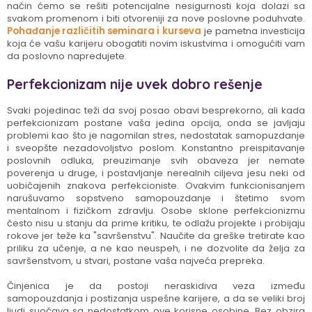
način ćemo se rešiti potencijalne nesigurnosti koja dolazi sa
svakom promenom i biti otvoreniji za nove poslovne poduhvate.
Pohađanje različitih seminara i kurseva
je pametna investicija
koja će vašu karijeru obogatiti novim iskustvima i omogućiti vam
da poslovno napredujete.
Perfekcionizam nije uvek dobro rešenje
Svaki pojedinac teži da svoj posao obavi besprekorno, ali kada
perfekcionizam postane vaša jedina opcija, onda se javljaju
problemi kao što je nagomilan stres, nedostatak samopuzdanje
i sveopšte nezadovoljstvo poslom. Konstantno preispitavanje
poslovnih odluka, preuzimanje svih obaveza jer nemate
poverenja u druge, i postavljanje nerealnih ciljeva jesu neki od
uobičajenih znakova perfekcioniste. Ovakvim funkcionisanjem
narušuvamo sopstveno samopouzdanje i štetimo svom
mentalnom i fizičkom zdravlju. Osobe sklone perfekcionizmu
često nisu u stanju da prime kritiku, te odlažu projekte i probijaju
rokove jer teže ka "savršenstvu". Naučite da greške tretirate kao
priliku za učenje, a ne kao neuspeh, i ne dozvolite da želja za
savršenstvom, u stvari, postane vaša najveća prepreka.
Činjenica je da postoji neraskidiva veza između
samopouzdanja i postizanja uspešne karijere, a da se veliki broj
ljudi suočava sa nedostatkom ove korisne osobine. Bez obzira