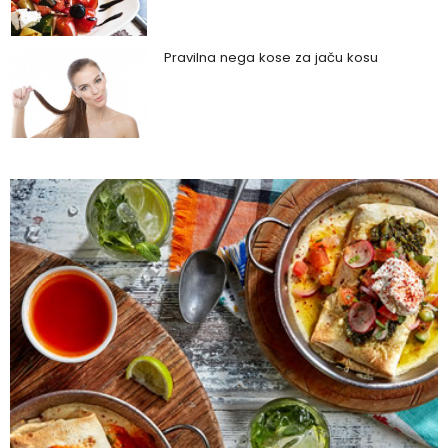
Pravilna nega kose za jaču kosu
Da li je ljubomora u vezi dokaz ljubavi?
Šta su policistični jajnici i kako rešiti ovaj
problem?
Zašto trpimo loše veze i okolnosti koje
nam štete?