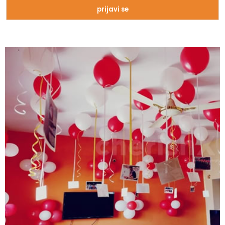
Zašto trpimo loše veze i okolnosti koje
nam štete?
Zašto se seksualni život gasi kako
prolaze godine braka?
5 načina kako da pobedite stres