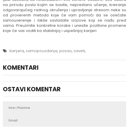
na prirodu posla kojim se bavite, neprestano učenje, kreiranje
odgovarajućeg radnog okruženja i upravljanje stresom neke su
od proverenih metoda koje će vam pomoći da se osećate
samouverenije i lakše savladate izazove koji se nađu pred
vama. Preuzmite konkretne korake i unesite pozitivne promene
koje će vas voditi ka stabilnijoj i uspešnijoj karijeri.
,
,
,
,
karijera
samopouzdanje
posao
saveti
KOMENTARI
OSTAVI KOMENTAR