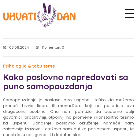
03.06.2024
Komentari: 0
Psihologija & tabu teme
Kako poslovno napredovati sa
puno samopouzdanja
Samopouzdanje je sastavni deo uspeha i teško da možemo
pronaći biznis lidera ili menadžera koji ne poseduje ovu
dragocenu osobinu. Ona nam pomaže da budemo bolji
govornici, proaktivniji, otporniji na promene i konstantno težimo
ka uspehu. Današnje poslovno okruženje nameće nam
zahtevnije izazove i otežava nam put ka poslovnom uspehu, te
unosi dozu nesigurnosti i dodatan stres.