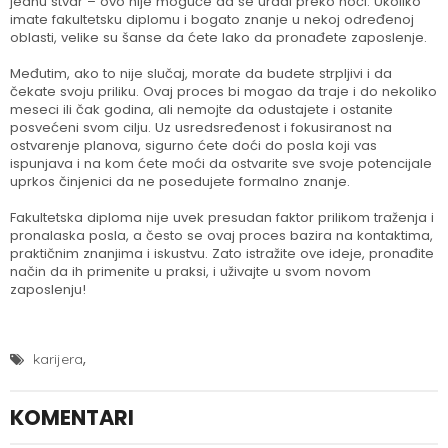
jednu stvar – ovo nije moguće da se uradi preko noći. Ukoliko
imate fakultetsku diplomu i bogato znanje u nekoj određenoj
oblasti, velike su šanse da ćete lako da pronađete zaposlenje.
Međutim, ako to nije slučaj, morate da budete strpljivi i da
čekate svoju priliku. Ovaj proces bi mogao da traje i do nekoliko
meseci ili čak godina, ali nemojte da odustajete i ostanite
posvećeni svom cilju. Uz usredsređenost i fokusiranost na
ostvarenje planova, sigurno ćete doći do posla koji vas
ispunjava i na kom ćete moći da ostvarite sve svoje potencijale
uprkos činjenici da ne posedujete formalno znanje.
Fakultetska diploma nije uvek presudan faktor prilikom traženja i
pronalaska posla, a često se ovaj proces bazira na kontaktima,
praktičnim znanjima i iskustvu. Zato istražite ove ideje, pronađite
način da ih primenite u praksi, i uživajte u svom novom
zaposlenju!
,
karijera
KOMENTARI