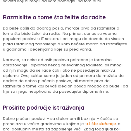
saveta koji bi mogli da vam pomognu na tom putu.
Razmislite o tome šta želite da radite
Da biste došli do dobrog posla, morate prvo da razmislite o
tome šta biste želeli da radite. Na primer, danas su veoma
popularni poslovi u IT sektoru i oni mogu da dovedu do visokih
plata i stabilnog zaposlenja o kom nećete morati da razmišljate
u godinama i decenijama koje su pred vama.
Naravno, za neke od ovih poslova potrebno je formalno
obrazovanje i diploma nekog relevantnog fakulteta, ali mnogi
od njih mogu da se rade čak i ako ne posedujete nikakvu
diplomu. Ovaj sektor samo je jedan od primera da možete da
dođete do dobro plaćenih poslova, ali morate prvo da
razmislite o tome koji bi vaš idealan posao mogao da bude i da
li je za njega neophodno da posedujete diplomu ili ne.
Proširite područje istraživanja
Dobro plaćeni poslovi – sa diplomom ili bez nje – češće se
pronalaze u većim gradovima u kojima je
tržište složenije
, a
broj dostupnih mesta za zaposlenje veći. Zbog toga ljudi koji