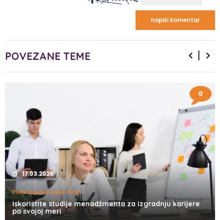
POVEZANE TEME
0
17.03.2026
Psihologija & tabu teme
Iskoristite studije menadžmenta za izgradnju karijere
po svojoj meri