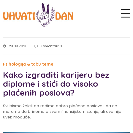
23.03.2026
Komentari: 0
Psihologija & tabu teme
Kako izgraditi karijeru bez
diplome i stići do visoko
plaćenih poslova?
Svi bismo želeli da radimo dobro plaćene poslove i da ne
moramo da brinemo o svom finansijskom stanju, ali ovo nije
uvek moguće.