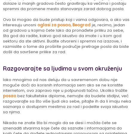
dolaze iz manjih gradova često gravitiraju ka većima i postaju
spremni da promene mesto stanovanja zarad dobrog posla.
Ovo bi mogao da bude pristup koji i vama odgovara, a ako vas
interesuju unosni
oglasi za posao, Beograd
je, recimo, jedan
od gradova u kojima ćete lako da pronađete priliku za sebe,
šta god da radite, kakvo god iskustvo da imate i u kom god
sektoru da ste aktivni. Budite otvoreni i spremni na izazove, i
razmislite o tome da proširite područje pretrage posla da biste
došli da savršene prilike za rad.
Razgovarajte sa ljudima u svom okruženju
Iako mnogima od nas deluju da u savremenom dobu nije
moguće doći do korisnih informacija sem ako se ne koristite
internetom, ovo zapravo nije u potpunosti tačno. Ukoliko tražite
posao
bez fakultetske diplome, nemojte da budete stidljivi, već
razgovarajte sa što više ljudi oko sebe, pitajte ih da li imaju neka
saznanja o dostupnim mestima za rad i podelite svoja iskustva
sa njima.
Nikada ne znate šta bi moglo da se desi i možda ćete se
iznenaditi stvarima koje ćete da saznate i informacijama do
kojih ćete da dođete jednostavnim razgovorom sa prijateljima,