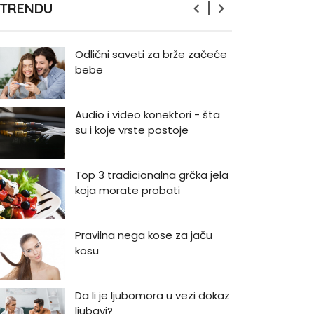
 TRENDU
kako da prestanemo?
Odlični saveti za brže začeće
bebe
Audio i video konektori - šta
su i koje vrste postoje
Top 3 tradicionalna grčka jela
koja morate probati
Pravilna nega kose za jaču
kosu
Da li je ljubomora u vezi dokaz
ljubavi?