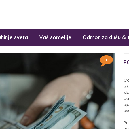
hinje sveta
Vaš somelije
Odmor za dušu & 
1
P
Ca
Is
sl
bu
sj
sv
Pr
va