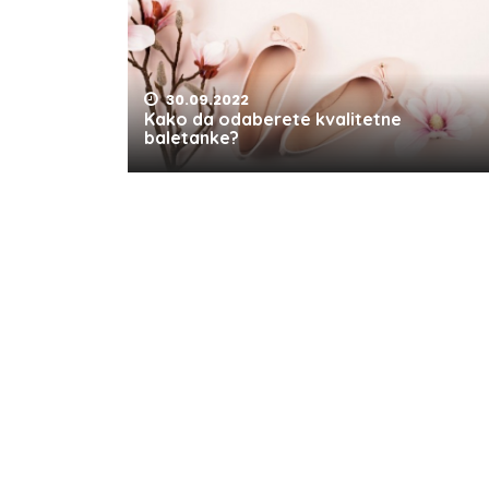
30.09.2022
Kako da odaberete kvalitetne
baletanke?