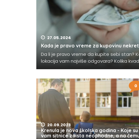
27.05.2024
Kada je pravo vreme za kupovinu nekret
Da li je pravo vreme da kupite sebi stan? K
lokacija vam najviše odgovara? Kolika kva
0
20.09.2023
Krenula je nova školska godina - Koje su
vam sitnice zaista neophodne, a na čem