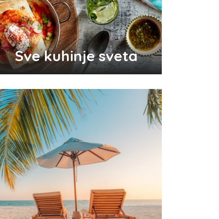
Odlični saveti za brže začeće
bebe
Sve kuhinje sveta
Audio i video konektori - šta
su i koje vrste postoje
Top 3 tradicionalna grčka jela
koja morate probati
Pravilna nega kose za jaču
kosu
Da li je ljubomora u vezi dokaz
ljubavi?