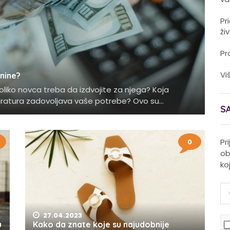
Pr
ži
Pr
Vi
nine?
oliko novca treba da izdvojite za njega? Koja
dratura zadovoljava vaše potrebe? Ovo su...
S
0
Pr
ob
ko
27.04.2023
u
Kako da znate koje su najudobnije