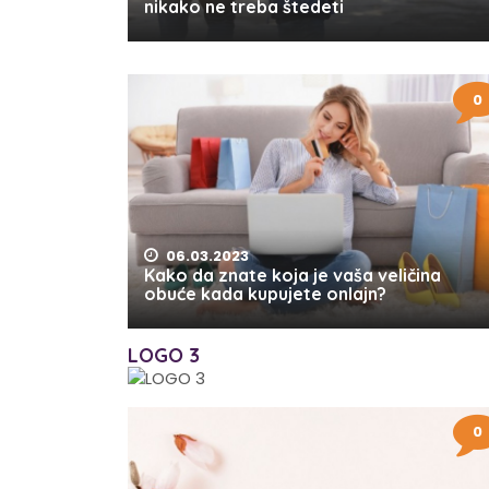
nikako ne treba štedeti
0
06.03.2023
Kako da znate koja je vaša veličina
obuće kada kupujete onlajn?
LOGO 3
0