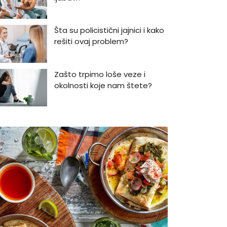
Šta su policistični jajnici i kako
rešiti ovaj problem?
Zašto trpimo loše veze i
okolnosti koje nam štete?
Zašto se seksualni život gasi
kako prolaze godine braka?
5 načina kako da pobedite
stres
Zašto odlažemo bitne stvari i
kako da prestanemo?