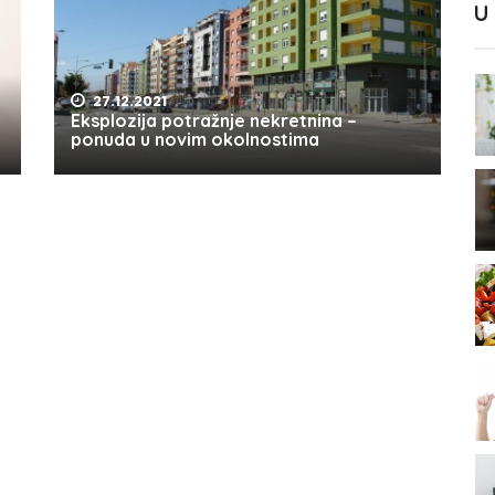
U
27.12.2021
Eksplozija potražnje nekretnina –
ponuda u novim okolnostima