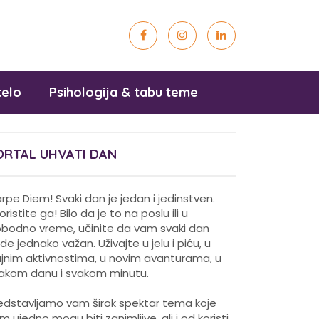
telo
Psihologija & tabu teme
ORTAL UHVATI DAN
rpe Diem! Svaki dan je jedan i jedinstven.
koristite ga! Bilo da je to na poslu ili u
obodno vreme, učinite da vam svaki dan
de jednako važan. Uživajte u jelu i piću, u
ajnim aktivnostima, u novim avanturama, u
akom danu i svakom minutu.
edstavljamo vam širok spektar tema koje
m ujedno mogu biti zanimljive, ali i od koristi.