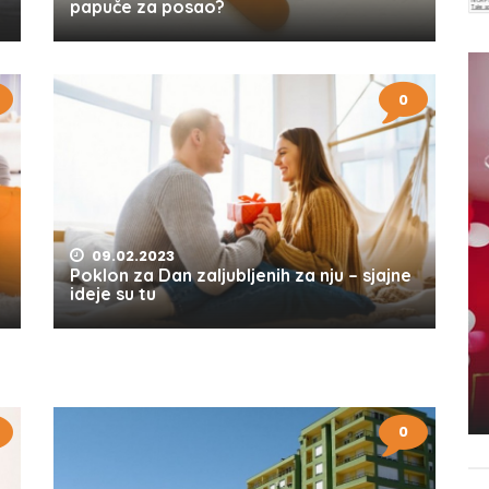
papuče za posao?
0
09.02.2023
Poklon za Dan zaljubljenih za nju – sjajne
ideje su tu
0