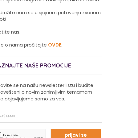
idružite nam se u sjajnom putovanju zvanom
vot!
atite nas.
še o nama pročitajte
OVDE
.
AZNAJTE NAŠE PROMOCIJE
ijavite se na našu newsletter listu i budite
avešteni o novim zanimljivim temamam
je objavljujemo samo za vas.
Pravilna nega kose za jaču
kosu