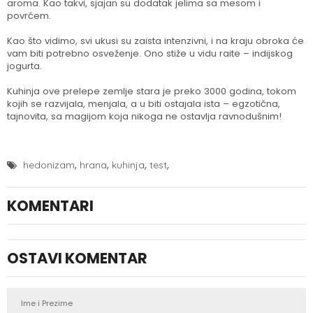
aroma. Kao takvi, sjajan su dodatak jelima sa mesom i
povrćem.
Kao što vidimo, svi ukusi su zaista intenzivni, i na kraju obroka će
vam biti potrebno osveženje. Ono stiže u vidu raite – indijskog
jogurta.
Kuhinja ove prelepe zemlje stara je preko 3000 godina, tokom
kojih se razvijala, menjala, a u biti ostajala ista – egzotična,
tajnovita, sa magijom koja nikoga ne ostavlja ravnodušnim!
,
,
,
,
hedonizam
hrana
kuhinja
test
KOMENTARI
OSTAVI KOMENTAR