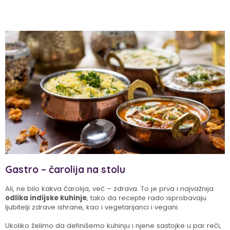
Gastro – čarolija na stolu
Ali, ne bilo kakva čarolija, već – zdrava. To je prva i najvažnija
odlika indijske kuhinje
, tako da recepte rado isprobavaju
ljubitelji zdrave ishrane, kao i vegetarijanci i vegani.
Ukoliko želimo da definišemo kuhinju i njene sastojke u par reči,