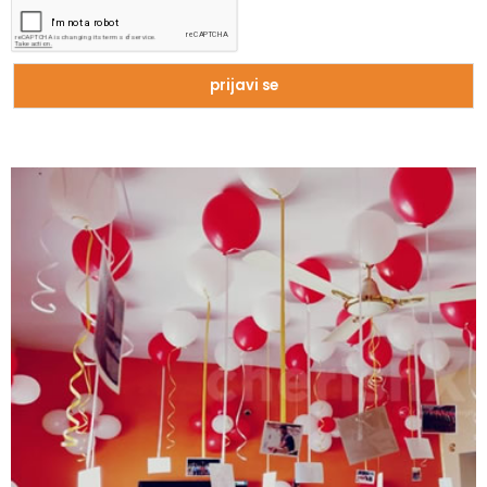
Zašto trpimo loše veze i okolnosti koje
nam štete?
Zašto se seksualni život gasi kako
prolaze godine braka?