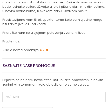
da je to na poslu ili u slobodno vreme, učinite da vam svaki dan
bude jednako važan. Uživajte u jelu i piću, u sjajnim aktivnostima,
u novim avanturama, u svakom danu i svakom minutu.
Predstavljamo vam širok spektar tema koje vam ujedno mogu
biti zanimljive, ali i od koristi.
Pridružite nam se u sjajnom putovanju zvanom život!
Pratite nas.
Više o nama pročitajte
OVDE
.
SAZNAJTE NAŠE PROMOCIJE
Prijavite se na našu newsletter listu i budite obavešteni o novim
zanimljivim temamam koje objavljujemo samo za vas.