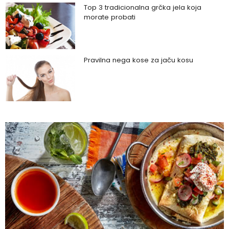
Top 3 tradicionalna grčka jela koja
morate probati
Pravilna nega kose za jaču kosu
Da li je ljubomora u vezi dokaz ljubavi?
Šta su policistični jajnici i kako rešiti ovaj
problem?
Zašto trpimo loše veze i okolnosti koje
nam štete?