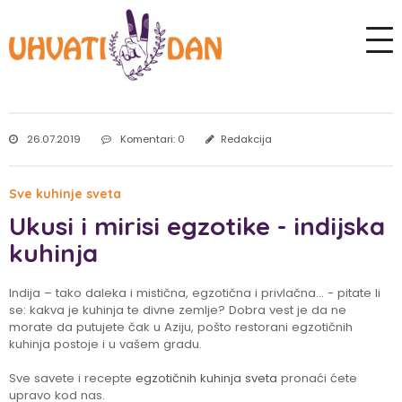
26.07.2019
Komentari: 0
Redakcija
Sve kuhinje sveta
Ukusi i mirisi egzotike - indijska
kuhinja
Indija – tako daleka i mistična, egzotična i privlačna… - pitate li
se: kakva je kuhinja te divne zemlje? Dobra vest je da ne
morate da putujete čak u Aziju, pošto restorani egzotičnih
kuhinja postoje i u vašem gradu.
Sve savete i recepte
egzotičnih kuhinja sveta
pronaći ćete
upravo kod nas.