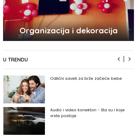
5 načina kako da pobedite stres
Organizacija i dekoracija
Zašto odlažemo bitne stvari i kako da
prestanemo?
U TRENDU
Odlični saveti za brže začeće bebe
Audio i video konektori - šta su i koje
vrste postoje