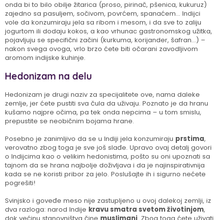
onda bi to bilo obilje žitarica (proso, pirinač, pšenica, kukuruz)
zajedno sa pasuljem, sočivom, povrćem, spanaćem… Indijci
vole da konzumiraju jela sa ribom i mesom, i da sve to zaliju
jogurtom ili dodaju kokos, a kao vrhunac gastronomskog užitka,
pojavljuju se specifični začini (kurkuma, korijander, šafran…) –
nakon svega ovoga, vrlo brzo ćete biti očarani zavodljivom
aromom indijske kuhinje.
Hedonizam na delu
Hedonizam je drugi naziv za specijalitete ove, nama daleke
zemlje, jer ćete pustiti sva čula da uživaju. Poznato je da hranu
kušamo najpre očima, pa tek onda nepcima – u tom smislu,
prepustite se neobičnim bojama hrane.
Posebno je zanimljivo da se u Indiji jela konzumiraju
prstima
,
verovatno zbog toga je sve još slađe. Upravo ovaj detalj govori
o Indijcima kao o velikim hedonistima, pošto su oni upoznati sa
tajnom da se hrana najbolje doživljava i da je najinspirativnija
kada se ne koristi pribor za jelo. Poslušajte ih i sigurno nećete
pogrešiti!
Svinjsko i goveđe meso nije zastupljeno u ovoj dalekoj zemlji, iz
dva razloga: narod Indije
kravu smatra svetom životinjom
,
dok većinu stanovništva čine
muslimani
. Zbog toga ćete uživati