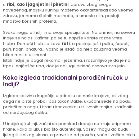
u
ribi, kao i jagnjetini i piletini
. Upravo zbog svega
navedenog, indijsku kuhinju možemo okarakterisati kao veoma
zdravu, jer nema štetnih masnoća, a umesto njih, postoji
mnoštvo korisnih proteina.
Svaka regija u Indiji ima svoje specijalitete. Na primer, na severu
Indije se nalazi Kašmir, pa se tu najviše koriste razne vrste
hleba. Domaći hleb se zove
roti
, a postoje još i pulka, čapati,
puri, naan, bhatura… Važno je istaći da hleb zauzima veoma
bitno mesto u ishrani.
Istok Indije je bogat rekama i jezerima, i razumljivo je da je na
trpezi najčešće riba, dok je na jugu pirinač osnova svih jela.
Kako izgleda tradicionalni porodični ručak u
Indiji?
Izgleda sasvim drugačije u odnosu na naše krajeve, ali zbog
čega ne biste probali baš tako? Dakle, ukućani sede na podu,
prekrštenih nogu, i hranu konzumiraju iz livenih tanjira izrađenih
od nerđajućeg čelika.
U indijskoj kuhinji, začini se ponekad dodaju na kraju pripreme
hrane, kako bi ukus bio što autentičniji. Sosevi mogu da budu
ljutog ili slatkog ukusa, a prave se od povrća, voća i začina jakih