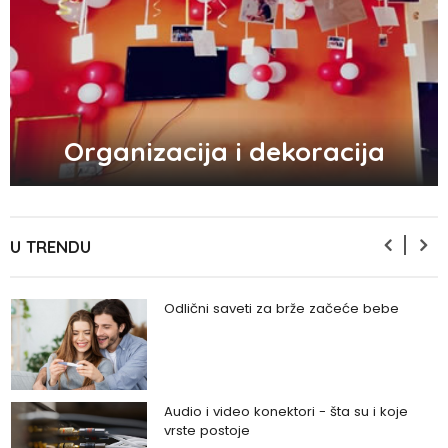
Zašto se seksualni život gasi kako
prolaze godine braka?
5 načina kako da pobedite stres
Organizacija i dekoracija
Zašto odlažemo bitne stvari i kako da
prestanemo?
U TRENDU
Odlični saveti za brže začeće bebe
Audio i video konektori - šta su i koje
vrste postoje