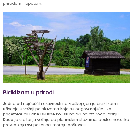
prirodom i lepotom.
Biciklizam u prirodi
Jedna od najčešćih aktivnosti na Fruškoj gori je biciklizam i
uživanje u vožnji po stazama koje su odgovarajuće i za
početnike ali i one iskusne koji su navikli na off-road vožnju.
Kada je u pitanju vožnja po planinskim stazama, postoji nekoliko
pravila koja svi posetioci moraju poštovati.