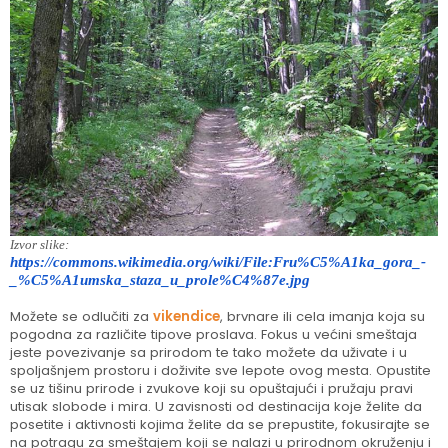
Izvor slike:
https://commons.wikimedia.org/wiki/File:Fru%C5%A1ka_gora_-
_%C5%A1umska_staza_u_prole%C4%87e.jpg
Možete se odlučiti za
vikendice
, brvnare ili cela imanja koja su
pogodna za različite tipove proslava. Fokus u većini smeštaja
jeste povezivanje sa prirodom te tako možete da uživate i u
spoljašnjem prostoru i doživite sve lepote ovog mesta. Opustite
se uz tišinu prirode i zvukove koji su opuštajući i pružaju pravi
utisak slobode i mira. U zavisnosti od destinacija koje želite da
posetite i aktivnosti kojima želite da se prepustite, fokusirajte se
na potragu za smeštajem koji se nalazi u prirodnom okruženju i