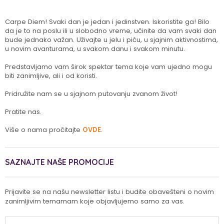
Carpe Diem! Svaki dan je jedan i jedinstven. Iskoristite ga! Bilo
da je to na poslu ili u slobodno vreme, učinite da vam svaki dan
bude jednako važan. Uživajte u jelu i piću, u sjajnim aktivnostima,
u novim avanturama, u svakom danu i svakom minutu.
Predstavljamo vam širok spektar tema koje vam ujedno mogu
biti zanimljive, ali i od koristi.
Pridružite nam se u sjajnom putovanju zvanom život!
Pratite nas.
Više o nama pročitajte
OVDE
.
SAZNAJTE NAŠE PROMOCIJE
Prijavite se na našu newsletter listu i budite obavešteni o novim
zanimljivim temamam koje objavljujemo samo za vas.