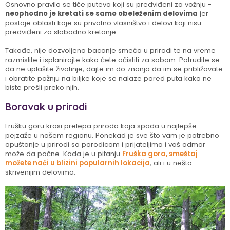
Osnovno pravilo se tiče puteva koji su predviđeni za vožnju -
neophodno je kretati se samo obeleženim delovima
jer
postoje oblasti koje su privatno vlasništvo i delovi koji nisu
predviđeni za slobodno kretanje.
Takođe, nije dozvoljeno bacanje smeća u prirodi te na vreme
razmislite i isplanirajte kako ćete očistiti za sobom. Potrudite se
da ne uplašite životinje, dajte im do znanja da im se približavate
i obratite pažnju na biljke koje se nalaze pored puta kako ne
biste prešli preko njih.
Boravak u prirodi
Frušku goru krasi prelepa priroda koja spada u najlepše
pejzaže u našem regionu. Ponekad je sve što vam je potrebno
opuštanje u prirodi sa porodicom i prijateljima i vaš odmor
može da počne. Kada je u pitanju
Fruška gora, smeštaj
možete naći u blizini popularnih lokacija
, ali i u nešto
skrivenijim delovima.