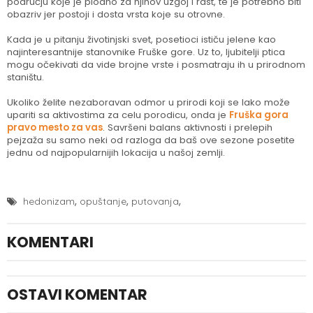
području koje je plodno za njihov uzgoj i rast, te je potrebno biti
obazriv jer postoji i dosta vrsta koje su otrovne.
Kada je u pitanju životinjski svet, posetioci ističu jelene kao
najinteresantnije stanovnike Fruške gore. Uz to, ljubitelji ptica
mogu očekivati da vide brojne vrste i posmatraju ih u prirodnom
staništu.
Ukoliko želite nezaboravan odmor u prirodi koji se lako može
upariti sa aktivostima za celu porodicu, onda je
Fruška gora
pravo mesto za vas
. Savršeni balans aktivnosti i prelepih
pejzaža su samo neki od razloga da baš ove sezone posetite
jednu od najpopularnijih lokacija u našoj zemlji.
,
,
,
hedonizam
opuštanje
putovanja
KOMENTARI
OSTAVI KOMENTAR