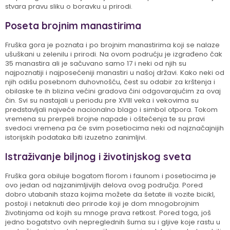
stvara pravu sliku o boravku u prirodi.
Poseta brojnim manastirima
Fruška gora je poznata i po brojnim manastirima koji se nalaze
ušuškani u zelenilu i prirodi. Na ovom podrućju je izgrađeno čak
35 manastira ali je sačuvano samo 17 i neki od njih su
najpoznatiji i najposećeniji manastiri u našoj državi. Kako neki od
njih odišu posebnom duhovnošću, čest su odabir za krštenja i
obilaske te ih blizina većini gradova čini odgovarajućim za ovaj
čin. Svi su nastajali u periodu pre XVIII veka i vekovima su
predstavljali najveće nacionalno blago i simbol otpora. Tokom
vremena su prerpeli brojne napade i oštećenja te su pravi
svedoci vremena pa će svim posetiocima neki od najznačajnijih
istorijskih podataka biti izuzetno zanimljivi.
Istraživanje biljnog i životinjskog sveta
Fruška gora obiluje bogatom florom i faunom i posetiocima je
ovo jedan od najzanimljivijih delova ovog područja. Pored
dobro utabanih staza kojima možete da šetate ili vozite bicikl,
postoji i netaknuti deo prirode koji je dom mnogobrojnim
životinjama od kojih su mnoge prava retkost. Pored toga, još
jedno bogatstvo ovih nepreglednih šuma su i gljive koje rastu u