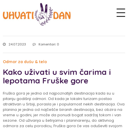
24.07.2023
Komentari: 0
Odmor za dušu & telo
Kako uživati u svim čarima i
lepotama Fruške gore
Fruška gora je jedna od najpoznatijih destinacija kada su u
pitanju godišnji odmori. Od kada je lokalni turizam postao
atraktivan u Srbiji, porasla je i popularnost nekih destinacija. Ova
planina je jedna od najčešće biranih destinacija, bez obzira na
vreme u godini, jer može da ponudi bogat sadržaj tokom i van
sezone. Od uživanja u šetnjama i planinarenju, do aktivnog
odmora za celu porodicu, Fruška gora će vas oduševiti svojom