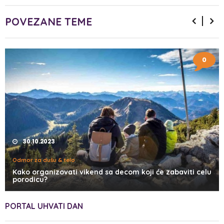
POVEZANE TEME
0
30.10.2023
Odmor za dušu & telo
Kako organizovati vikend sa decom koji će zabaviti celu
porodicu?
PORTAL UHVATI DAN