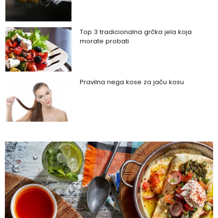
Top 3 tradicionalna grčka jela koja
morate probati
Pravilna nega kose za jaču kosu
Da li je ljubomora u vezi dokaz ljubavi?
Šta su policistični jajnici i kako rešiti ovaj
problem?