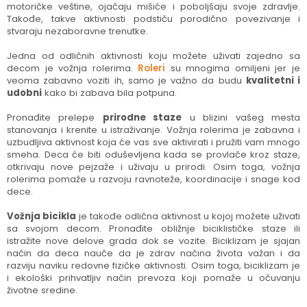
motoričke veštine, ojačaju mišiće i poboljšaju svoje zdravlje.
Takođe, takve aktivnosti podstiču porodično povezivanje i
stvaraju nezaboravne trenutke.
Jedna od odličnih aktivnosti koju možete uživati zajedno sa
decom je vožnja rolerima.
Roleri
su mnogima omiljeni jer je
veoma zabavno voziti ih, samo je važno da budu
kvalitetni i
udobni
kako bi zabava bila potpuna.
Pronađite prelepe
prirodne staze
u blizini vašeg mesta
stanovanja i krenite u istraživanje. Vožnja rolerima je zabavna i
uzbudljiva aktivnost koja će vas sve aktivirati i pružiti vam mnogo
smeha. Deca će biti oduševljena kada se provlače kroz staze,
otkrivaju nove pejzaže i uživaju u prirodi. Osim toga, vožnja
rolerima pomaže u razvoju ravnoteže, koordinacije i snage kod
dece.
Vožnja bicikla
je takođe odlična aktivnost u kojoj možete uživati
sa svojom decom. Pronađite obližnje biciklističke staze ili
istražite nove delove grada dok se vozite. Biciklizam je sjajan
način da deca nauče da je zdrav načina života važan i da
razviju naviku redovne fizičke aktivnosti. Osim toga, biciklizam je
i ekološki prihvatljiv način prevoza koji pomaže u očuvanju
životne sredine.