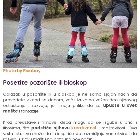
Photo by Pixabay
Posetite pozorište ili bioskop
Odlazak u pozorište ili u bioskop je ne samo sjajan način da
provedete vikend sa decom, već i izuzetno važan deo njihovog
odrastanja i razvoja, jer imaju priliku da se
upuste u svet
mašte
i fantazije.
Kroz predstave i filmove, deca mogu da se izgube u priči i
likovima, što
podstiče njihovu
kreativnost
i maštovitost. Ova
vrsta iskustva može da ih inspiriše da razmišljaju van okvira i da
razvijaju svoju maštu na potpuno nov način.