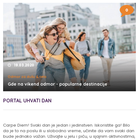
0
19.03.2020
Odmor za dušu & telo
Gde na vikend odmor - popularne destinacije
PORTAL UHVATI DAN
Carpe Diem! Svaki dan je jedan i jedinstven. Iskoristite ga! Bilo
da je to na poslu ili u slobodno vreme, učinite da vam svaki dan
bude jednako važan. Uživajte u jelu i piću, u sjajnim aktivnostima,