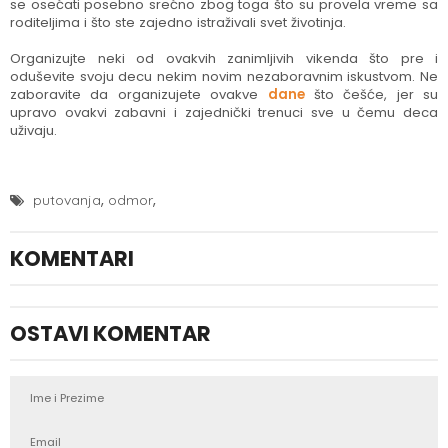
se osećati posebno srećno zbog toga što su provela vreme sa
roditeljima i što ste zajedno istraživali svet životinja.
Organizujte neki od ovakvih zanimljivih vikenda što pre i
oduševite svoju decu nekim novim nezaboravnim iskustvom. Ne
zaboravite da organizujete ovakve
dane
što češće, jer su
upravo ovakvi zabavni i zajednički trenuci sve u čemu deca
uživaju.
,
,
putovanja
odmor
KOMENTARI
OSTAVI KOMENTAR