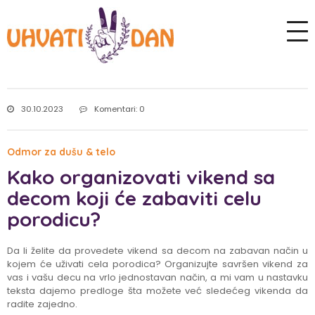
30.10.2023
Komentari: 0
Odmor za dušu & telo
Kako organizovati vikend sa
decom koji će zabaviti celu
porodicu?
Da li želite da provedete vikend sa decom na zabavan način u
kojem će uživati cela porodica? Organizujte savršen vikend za
vas i vašu decu na vrlo jednostavan način, a mi vam u nastavku
teksta dajemo predloge šta možete već sledećeg vikenda da
radite zajedno.