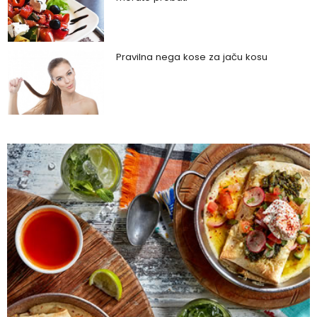
Pravilna nega kose za jaču kosu
Da li je ljubomora u vezi dokaz ljubavi?
Šta su policistični jajnici i kako rešiti ovaj
problem?
Zašto trpimo loše veze i okolnosti koje
nam štete?