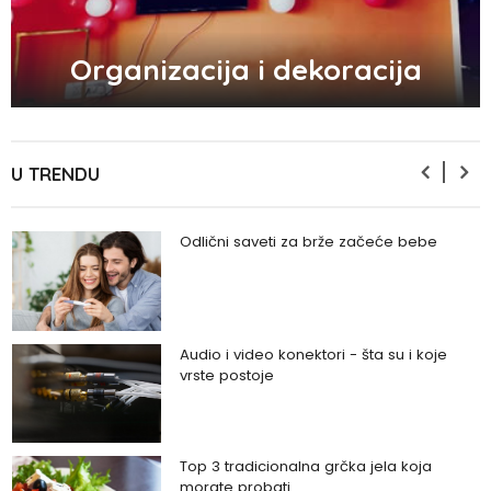
5 načina kako da pobedite stres
Organizacija i dekoracija
Zašto odlažemo bitne stvari i kako da
prestanemo?
U TRENDU
Odlični saveti za brže začeće bebe
Audio i video konektori - šta su i koje
vrste postoje
Top 3 tradicionalna grčka jela koja
morate probati