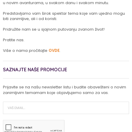
u novim avanturama, u svakom danu i svakom minutu.
Predstavljamo vam širok spektar tema koje vam ujedno mogu
biti zanimljive, ali i od koristi.
Pridružite nam se u sjajnom putovanju zvanom život!
Pratite nas.
Više o nama pročitajte
OVDE
.
SAZNAJTE NAŠE PROMOCIJE
Prijavite se na našu newsletter listu i budite obavešteni o novim
zanimljivim temamam koje objavljujemo samo za vas.