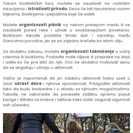
Tokom biciklističkih tura, možete se zaustaviti na različitim
lokacijama i
istraživati prirodu
. Deca će biti fascinirana raznim
biljkama, životinjama i pejzažima koje će videti.
Možete
organizovati piknik
na nekom prelepom mestu ili se
zaustaviti pored reke i uživati u osvežavajućem povetarcu.
Biciklizam takođe podstiče timski duh i saradnju među
članovima porodice, jer se svi zajedno krećete ka istom cilju.
Za dodatnu zabavu, možete
organizovati takmičenje
u vožnji
rolerima ili biciklizmu. Postavite male ciljeve ili prepreke na stazi
i vidite ko će prvi stići do njih. Ovo će dodatno motivisati decu
da se angažuju i uživaju u aktivnosti.
Važno je napomenuti da pri odabiru aktivnosti treba uzeti u
obzir
uzrast dece
i njihove sposobnosti. Prilagodite aktivnosti
tako da budu bezbedne i u skladu sa njihovim mogućnostima.
Takođe, ne zaboravite da ponesete zaštitnu opremu poput
kaciga i štitnika za kolena i laktove kako biste osigurali sigurnost
svih učesnika.