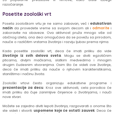
razočaranje.
Posetite zoološki vrt
Poseta zoološkom vrtu je ne samo zabavan, već i
edukativan
način
da provedete vreme sa svojom decom ali i
odmorite
i
zaboravite na obaveze. Ova aktivnost pruža mnogo više od
običnog izleta, ona deci omogućava da se povežu sa prirodom,
nauče o različitim vrstama životinja i razviju ljubav prema njima.
Kada posetite zoološki vrt, deca će imati priliku da vide
životinje iz svih delova sveta
. Mogu se diviti egzotičnim
pticama, divljim mačkama, slatkim medvedima i mnogim
drugim čudesnim stvorenjima. Osim što će videti ove životinje,
deca će imati priliku da nauče o njihovim karakteristikama,
staništima i načinu života.
Zoološki vrtovi često organizuju edukativne programe i
prezentacije za decu
. Kroz ove aktivnosti, cela porodica će
imati priliku da čuje zanimljive činjenice o životinjama, i nauči
nove stvari.
Možete se zajedno diviti lepoti životinja, razgovarati o onome što
ste videli i stvoriti
uspomene koje će ostati zauvek
. Deca će