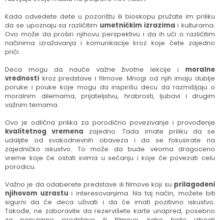
Kada odvedete dete u pozorištu ili bioskopu pružate im priliku
da se upoznaju sa različitim
umetničkim izrazima
i kulturama.
Ovo može da proširi njihovu perspektivu i da ih uči o različitim
načinima izražavanja i komunikacije kroz koje ćete zajedno
prići.
Deca mogu da nauče važne životne lekcije i
moralne
vrednosti
kroz predstave i filmove. Mnogi od njih imaju dublje
poruke i pouke koje mogu da inspirišu decu da razmišljaju o
moralnim dilemama, prijateljstvu, hrabrosti, ljubavi i drugim
važnim temama.
Ovo je odlična prilika za porodično povezivanje i provođenje
kvalitetnog vremena
zajedno. Tada imate priliku da se
udaljite od svakodnevnih obaveza i da se fokusirate na
zajedničko iskustvo. To može da bude veoma dragoceno
vreme koje će ostati svima u sećanju i koje će povezati celu
porodicu.
Važno je da odaberete predstave ili filmove koji su
prilagođeni
njihovom uzrastu
i interesovanjima. Na taj način, možete biti
sigurni da će deca uživati i da će imati pozitivno iskustvo.
Takođe, ne zaboravite da rezervišete karte unapred, posebno
za popularne predstave ili filmove, kako biste izbegli