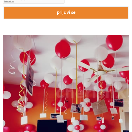
Zašto trpimo loše veze i okolnosti koje
nam štete?
Zašto se seksualni život gasi kako
prolaze godine braka?