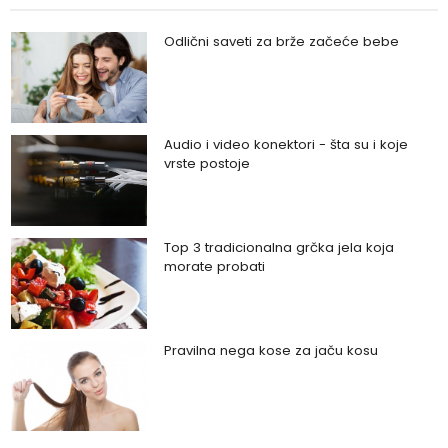
Odlični saveti za brže začeće bebe
Audio i video konektori - šta su i koje
vrste postoje
Top 3 tradicionalna grčka jela koja
morate probati
Pravilna nega kose za jaču kosu