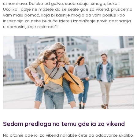
uznemirava. Daleko od gužve, saobraćaja, smoga, buke…
Ukoliko i dalje ne možete da se setite gde za vikend, pružićemo
vam malu pomoć, koja bi kasnije mogla da vam posluži kao
inspiracija za neke buduće izlete i
iznalaženje novih destinacija
u domovini, koje niste obišli.
Sedam predloga na temu gde ici za vikend
Na pitanje gde ici za vikend najlakše ćete da odgovorite ukoliko