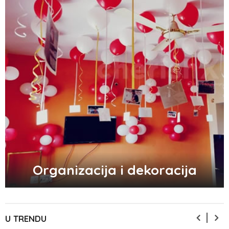
Zašto trpimo loše veze i okolnosti koje
nam štete?
Zašto se seksualni život gasi kako
prolaze godine braka?
5 načina kako da pobedite stres
Organizacija i dekoracija
Zašto odlažemo bitne stvari i kako da
prestanemo?
U TRENDU