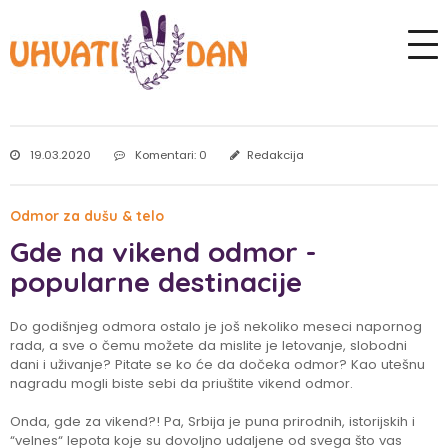
19.03.2020
Komentari: 0
Redakcija
Odmor za dušu & telo
Gde na vikend odmor -
popularne destinacije
Do godišnjeg odmora ostalo je još nekoliko meseci napornog
rada, a sve o čemu možete da mislite je letovanje, slobodni
dani i uživanje? Pitate se ko će da dočeka odmor? Kao utešnu
nagradu mogli biste sebi da priuštite vikend odmor.
Onda, gde za vikend?! Pa, Srbija je puna prirodnih, istorijskih i
“velnes“ lepota koje su dovoljno udaljene od svega što vas