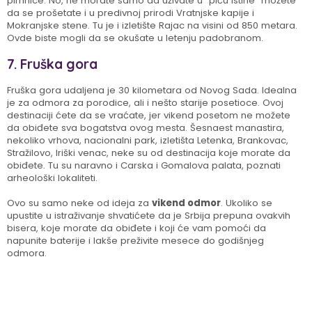
pimnice. No, ne morate samo da uživate u “piću istine“ možete
da se prošetate i u predivnoj prirodi Vratnjske kapije i
Mokranjske stene. Tu je i izletište Rajac na visini od 850 metara.
Ovde biste mogli da se okušate u letenju padobranom.
7. Fruška gora
Fruška gora udaljena je 30 kilometara od Novog Sada. Idealna
je za odmora za porodice, ali i nešto starije posetioce. Ovoj
destinaciji ćete da se vraćate, jer vikend posetom ne možete
da obiđete sva bogatstva ovog mesta. Šesnaest manastira,
nekoliko vrhova, nacionalni park, izletišta Letenka, Brankovac,
Stražilovo, Iriški venac, neke su od destinacija koje morate da
obiđete. Tu su naravno i Carska i Gomalova palata, poznati
arheološki lokaliteti.
Ovo su samo neke od ideja za
vikend odmor
. Ukoliko se
upustite u istraživanje shvatićete da je Srbija prepuna ovakvih
bisera, koje morate da obiđete i koji će vam pomoći da
napunite baterije i lakše preživite mesece do godišnjeg
odmora.