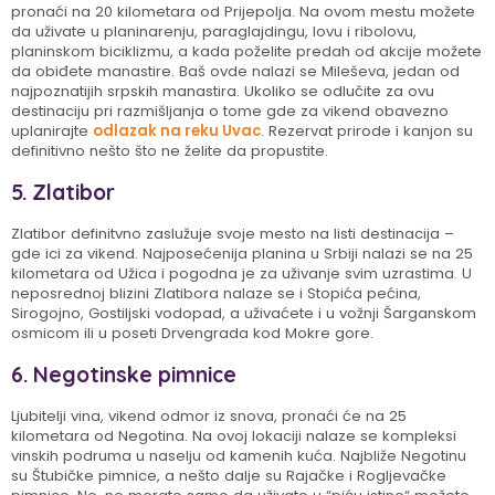
pronaći na 20 kilometara od Prijepolja. Na ovom mestu možete
da uživate u planinarenju, paraglajdingu, lovu i ribolovu,
planinskom biciklizmu, a kada poželite predah od akcije možete
da obiđete manastire. Baš ovde nalazi se Mileševa, jedan od
najpoznatijih srpskih manastira. Ukoliko se odlučite za ovu
destinaciju pri razmišljanja o tome gde za vikend obavezno
uplanirajte
odlazak na reku Uvac
. Rezervat prirode i kanjon su
definitivno nešto što ne želite da propustite.
5. Zlatibor
Zlatibor definitvno zaslužuje svoje mesto na listi destinacija –
gde ici za vikend. Najposećenija planina u Srbiji nalazi se na 25
kilometara od Užica i pogodna je za uživanje svim uzrastima. U
neposrednoj blizini Zlatibora nalaze se i Stopića pećina,
Sirogojno, Gostiljski vodopad, a uživaćete i u vožnji Šarganskom
osmicom ili u poseti Drvengrada kod Mokre gore.
6. Negotinske pimnice
Ljubitelji vina, vikend odmor iz snova, pronaći će na 25
kilometara od Negotina. Na ovoj lokaciji nalaze se kompleksi
vinskih podruma u naselju od kamenih kuća. Najbliže Negotinu
su Štubičke pimnice, a nešto dalje su Rajačke i Rogljevačke