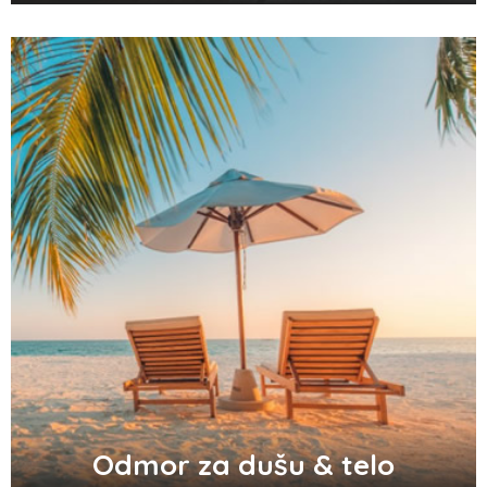
Zašto odlažemo bitne stvari i kako da
prestanemo?
Odlični saveti za brže začeće bebe
Audio i video konektori - šta su i koje
vrste postoje
Top 3 tradicionalna grčka jela koja
morate probati
Odmor za dušu & telo