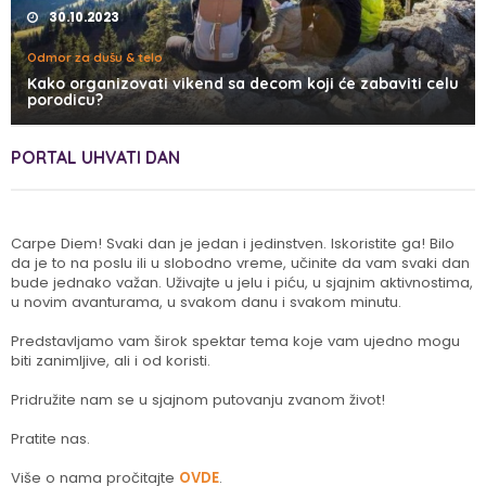
30.10.2023
Odmor za dušu & telo
Kako organizovati vikend sa decom koji će zabaviti celu
porodicu?
PORTAL UHVATI DAN
Carpe Diem! Svaki dan je jedan i jedinstven. Iskoristite ga! Bilo
da je to na poslu ili u slobodno vreme, učinite da vam svaki dan
bude jednako važan. Uživajte u jelu i piću, u sjajnim aktivnostima,
u novim avanturama, u svakom danu i svakom minutu.
Predstavljamo vam širok spektar tema koje vam ujedno mogu
biti zanimljive, ali i od koristi.
Pridružite nam se u sjajnom putovanju zvanom život!
Pratite nas.
Više o nama pročitajte
OVDE
.