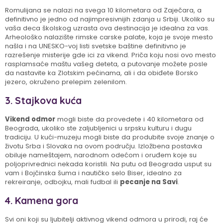
Romulijana se nalazi na svega 10 kilometara od Zaječara, a
definitivno je jedno od najimpresivnijih zdanja u Srbiji. Ukoliko su
vaša deca školskog uzrasta ova destinacija je idealna za vas.
Arheološko nalazište rimske carske palate, koja je svoje mesto
našla i na UNESKO-voj listi svetske baštine definitivno je
razrešenje misterije gde ici za vikend. Priča koju nosi ovo mesto
rasplamsaće maštu vašeg deteta, a putovanje možete posle
da nastavite ka Zlotskim pećinama, ali i da obiđete Borsko
jezero, okruženo prelepim zelenilom.
3. Stajkova kuća
Vikend odmor
mogli biste da provedete i 40 kilometara od
Beograda, ukoliko ste zaljubljenici u srpsku kulturu i dugu
tradiciju. U kući-muzeju mogli biste da produbite svoje znanje o
životu Srba i Slovaka na ovom području. Izložbena postavka
obiluje nameštajem, narodnom odećom i oruđem koje su
poljoprivrednici nekada koristili. Na putu od Beograda usput su
vam i Bojčinska šuma i nautičko selo Biser, idealno za
rekreiranje, odbojku, mali fudbal ili
pecanje na Savi
.
4. Kamena gora
Svi oni koji su ljubitelji aktivnog vikend odmora u prirodi, raj će