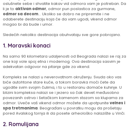
oslušnete sebe i shvatite kakav vid odmora vam je potreban. Da
li je to
aktivan odmor
, odmor pun poslastica za gurmane,
odmor sa decom
… Ukoliko se dobro ne pripremite i ne
odaberete destinaciju koja će da vam ugodi, vikend odmor
mogao bi da bude i umor.
Sledećih nekoliko destinacija obuhvataju sve gore pobrojano.
1. Moravski konaci
Na samo 90 kilometara udaljenosti od Beograda nalazi se raj za
one koji vole spoj etna i modernog. Ova destinacija sasvim je
adekvatan odgovor na pitanje gde za vikend.
Kompleks se nalazi u neverovatnom okruženju. Svuda oko vas
biće autohtone stare kuće, a tokom boravka moći ćete da
ugodite svim svojim čulima, i to u restoranu domaće kuhinje. U
blizini kompleksa nalazi se i jezero sa čak devet međusobno
povezanih ostrva i šetačkom kamenom stazom sa klupama za
odmor. Uveče vaš vikend odmor možete da upotpunite
velnes i
spa tretmanima
. Beograđani u povratku mogu da prošetaju
pored Avalskog tornja ili da posete arheološko nalazište u Vinči.
2. Romulijana