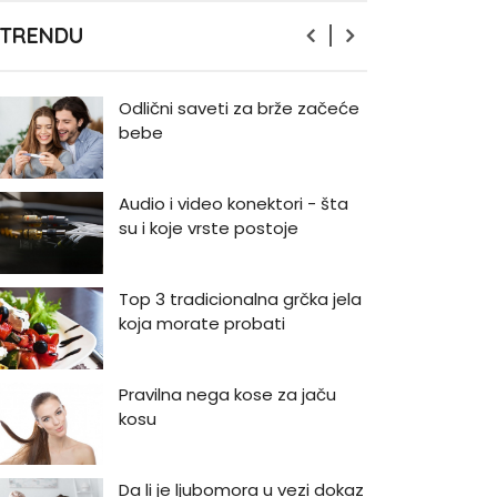
Zašto odlažemo bitne stvari i
 TRENDU
kako da prestanemo?
Odlični saveti za brže začeće
bebe
Audio i video konektori - šta
su i koje vrste postoje
Top 3 tradicionalna grčka jela
koja morate probati
Pravilna nega kose za jaču
kosu
Da li je ljubomora u vezi dokaz