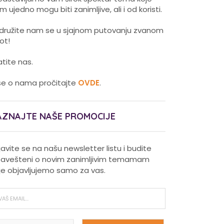
m ujedno mogu biti zanimljive, ali i od koristi.
idružite nam se u sjajnom putovanju zvanom
vot!
atite nas.
še o nama pročitajte
OVDE
.
AZNAJTE NAŠE PROMOCIJE
ijavite se na našu newsletter listu i budite
avešteni o novim zanimljivim temamam
je objavljujemo samo za vas.
Pravilna nega kose za jaču
kosu