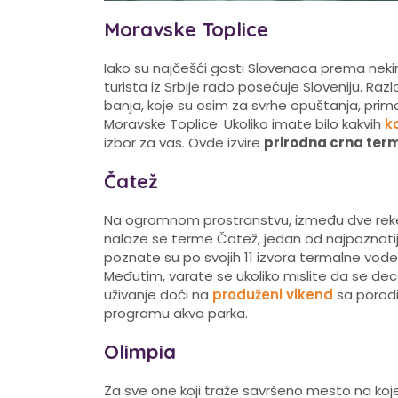
Moravske Toplice
Iako su najčešći gosti Slovenaca prema nekim 
turista iz Srbije rado posećuje Sloveniju. R
banja, koje su osim za svrhe opuštanja, prima
Moravske Toplice. Ukoliko imate bilo kakvih
k
izbor za vas. Ovde izvire
prirodna crna te
Čatež
Na ogromnom prostranstvu, između dve reke
nalaze se terme Čatež, jedan od najpoznati
poznate su po svojih 11 izvora termalne vode,
Međutim, varate se ukoliko mislite da se de
uživanje doći na
produženi vikend
sa porodi
programu akva parka.
Olimpia
Za sve one koji traže savršeno mesto na koje 