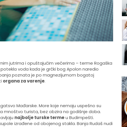
mirnim jutrima i opuštajućim večerima – terme Rogaška
je potekla voda kada je grčki bog Apolon naredio
a banja poznata je po magnezijumom bogatoj
ti
organa za varenje
.
ogatsvo Mađarske. More koje nemaju uspešno su
a mnoštvo turista, bez obzira na godišnje doba.
avljaju
najbolje turske terme
u Budimpešti.
upole izrađene od obojenog stakla. Banja Rudaš nudi