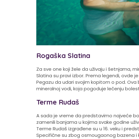
Rogaška Slatina
Za sve one koji žele da uživaju i šetnjama, 
Slatina su pravi izbor. Prema legendi, ovde 
Pegazu da udari svojim kopitom o pod. Ov
mineralnoj vodi, koja pogoduje lečenju boles
Terme Rudaš
A sada je vreme da predstavimo najveće b
zamenili banjama u kojima svake godine uživ
Terme Rudaš izgrađene su u 16. veku i predst
Specifične su zbog osmougaonog bazena i k