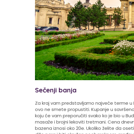
Sečenji banja
Za kraj vam predstavljamo najveće terme u Ev
ovo ne smete propustiti. Kupanje u savršen
koju će vam preporučiti svako ko je bio u Bu
masaže i brojni lekoviti tretmani. Cena dnev
bazena iznosi oko 20e. Ukoliko želite da oseti