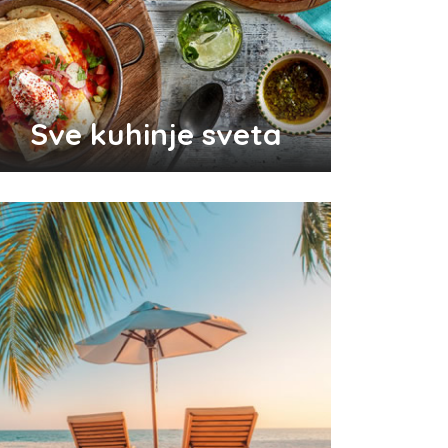
Odlični saveti za brže začeće
bebe
Sve kuhinje sveta
Audio i video konektori - šta
su i koje vrste postoje
Top 3 tradicionalna grčka jela
koja morate probati
Pravilna nega kose za jaču
kosu
Da li je ljubomora u vezi dokaz
ljubavi?