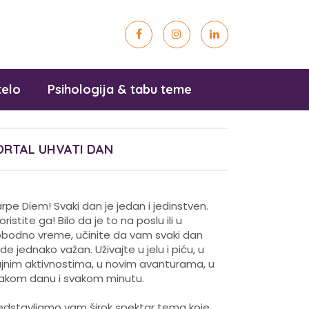
telo
Psihologija & tabu teme
ORTAL UHVATI DAN
rpe Diem! Svaki dan je jedan i jedinstven.
koristite ga! Bilo da je to na poslu ili u
obodno vreme, učinite da vam svaki dan
de jednako važan. Uživajte u jelu i piću, u
ajnim aktivnostima, u novim avanturama, u
akom danu i svakom minutu.
edstavljamo vam širok spektar tema koje