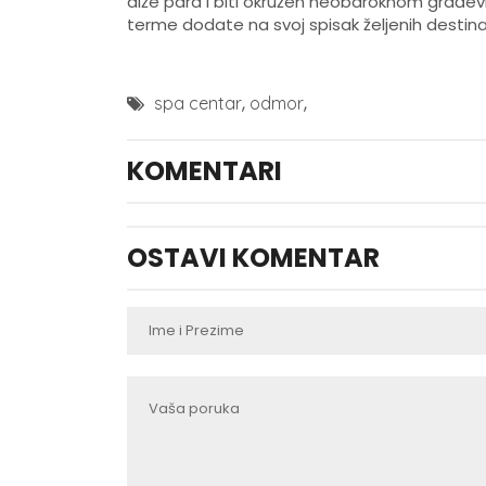
diže para i biti okružen neobaroknom građe
terme dodate na svoj spisak željenih destina
,
,
spa centar
odmor
KOMENTARI
OSTAVI KOMENTAR