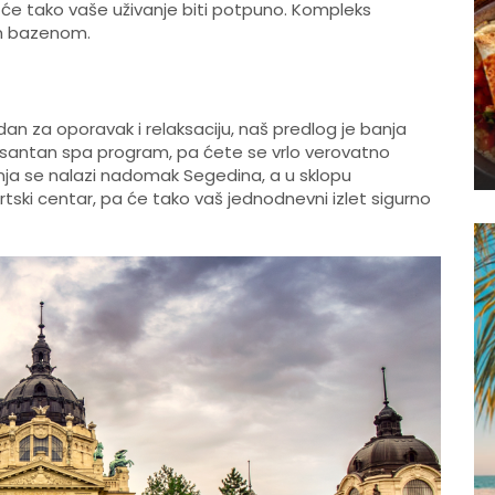
 će tako vaše uživanje biti potpuno. Kompleks
im bazenom.
dan za oporavak i relaksaciju, naš predlog je banja
esantan spa program, pa ćete se vrlo verovatno
ja se nalazi nadomak Segedina, a u sklopu
rtski centar, pa će tako vaš jednodnevni izlet sigurno