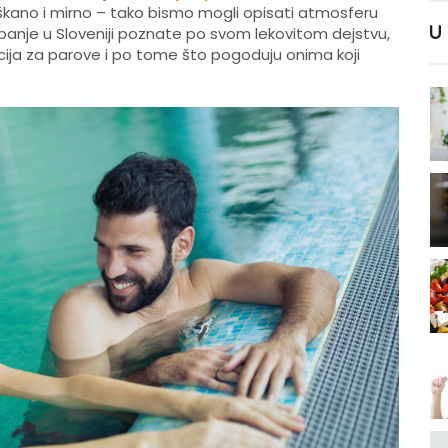
škano i mirno – tako bismo mogli opisati atmosferu
U
 banje u Sloveniji poznate po svom lekovitom dejstvu,
ija za parove i po tome što pogoduju onima koji