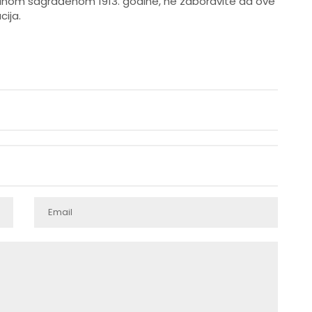
vinom sagrađenom 1913. godine, ne zaboravite da ove
cija.