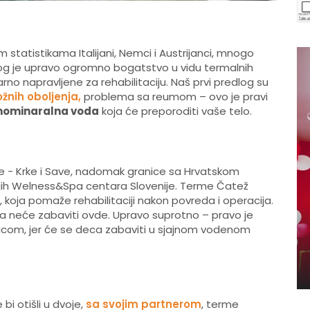
statistikama Italijani, Nemci i Austrijanci, mnogo
azlog je upravo ogromno bogatstvo u vidu termalnih
rno napravljene za rehabilitaciju. Naš prvi predlog su
ožnih oboljenja,
problema sa reumom – ovo je pravi
rmominaralna voda
koja će preporoditi vaše telo.
 - Krke i Save, nadomak granice sa Hrvatskom
jih Welness&Spa centara Slovenije. Terme Čatež
 koja pomaže rehabilitaciji nakon povreda i operacija.
ca neće zabaviti ovde. Upravo suprotno – pravo je
com, jer će se deca zabaviti u sjajnom vodenom
bi otišli u dvoje,
sa svojim partnerom
, terme