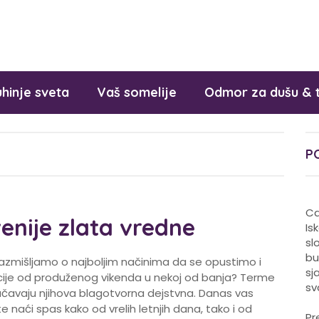
hinje sveta
Vaš somelije
Odmor za dušu & 
P
Ca
enije zlata vredne
Is
sl
bu
zmišljamo o najboljim načinima da se opustimo i
sj
sacije od produženog vikenda u nekoj od banja? Terme
sv
zučavaju njihova blagotvorna dejstvna. Danas vas
 naći spas kako od vrelih letnjih dana, tako i od
Pr