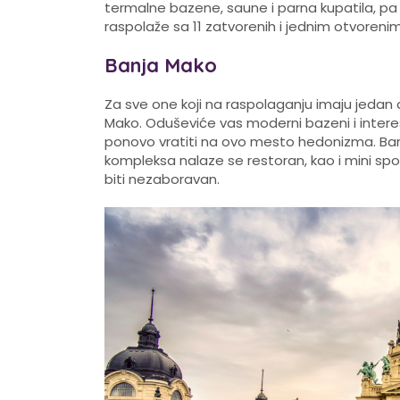
termalne bazene, saune i parna kupatila, pa
raspolaže sa 11 zatvorenih i jednim otvoren
Banja Mako
Za sve one koji na raspolaganju imaju jedan 
Mako. Oduševiće vas moderni bazeni i inter
ponovo vratiti na ovo mesto hedonizma. Ban
kompleksa nalaze se restoran, kao i mini spo
biti nezaboravan.