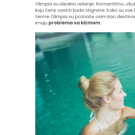
Olimpia su idealno rešenje. Romantično, ušu
koju ćete osetiti kada stignete. Kako su sve
terme Olimpia su poznate osim kao destinac
imaju
problema sa kičmom
.