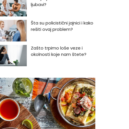
ljubavi?
Šta su policistični jajnici i kako
rešiti ovaj problem?
Zašto trpimo loše veze i
okolnosti koje nam štete?
Zašto se seksualni život gasi
kako prolaze godine braka?
5 načina kako da pobedite
stres
Zašto odlažemo bitne stvari i
kako da prestanemo?