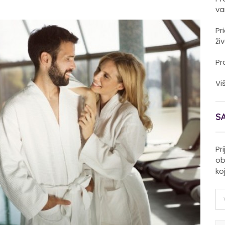
va
Pr
ži
Pr
Vi
S
Pr
ob
ko