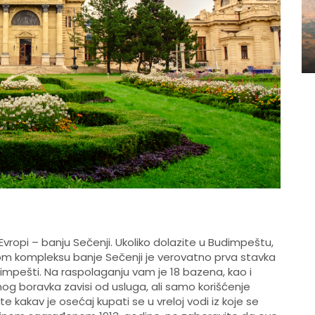
ropi – banju Sečenji. Ukoliko dolazite u Budimpeštu,
om kompleksu banje Sečenji je verovatno prva stavka
dimpešti. Na raspolaganju vam je 18 bazena, kao i
nog boravka zavisi od usluga, ali samo korišćenje
te kakav je osećaj kupati se u vreloj vodi iz koje se