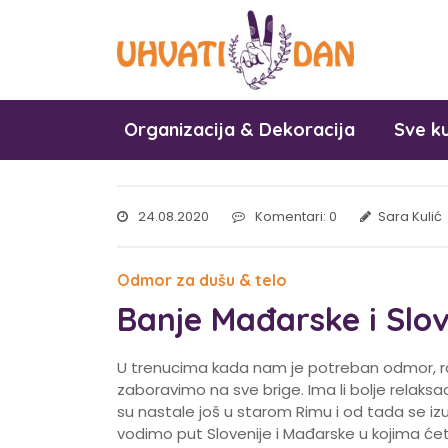
Organizacija & Dekoracija
Sve ku
24.08.2020
Komentari: 0
Sara Kulić
Odmor za dušu & telo
Banje Mađarske i Slov
U trenucima kada nam je potreban odmor, ra
zaboravimo na sve brige. Ima li bolje relak
su nastale još u starom Rimu i od tada se i
vodimo put Slovenije i Mađarske u kojima ćete