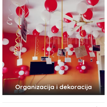
Zašto trpimo loše veze i okolnosti koje
nam štete?
Zašto se seksualni život gasi kako
prolaze godine braka?
5 načina kako da pobedite stres
Organizacija i dekoracija
Zašto odlažemo bitne stvari i kako da
prestanemo?