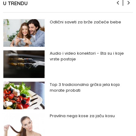
U TRENDU
Odlični saveti za brže začeće bebe
Audio i video konektori - šta su i koje
vrste postoje
Top 3 tradicionalna grčka jela koja
morate probati
Pravilna nega kose za jaču kosu