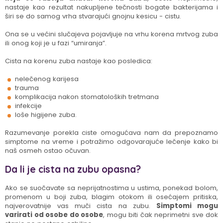
nastaje kao rezultat nakupljene tečnosti bogate bakterijama i
širi se do samog vrha stvarajući gnojnu kesicu - cistu.
Ona se u većini slučajeva pojavljuje na vrhu korena mrtvog zuba
ili onog koji je u fazi “umiranja”.
Cista na korenu zuba nastaje kao posledica:
nelečenog karijesa
trauma
komplikacija nakon stomatoloških tretmana
infekcije
loše higijene zuba.
Razumevanje porekla ciste omogućava nam da prepoznamo
simptome na vreme i potražimo odgovarajuće lečenje kako bi
naš osmeh ostao očuvan.
Da li je cista na zubu opasna?
Ako se suočavate sa neprijatnostima u ustima, ponekad bolom,
promenom u boji zuba, blagim otokom ili osećajem pritiska,
najverovatnije vas muči cista na zubu.
Simptomi mogu
varirati od osobe do osobe
, mogu biti čak neprimetni sve dok