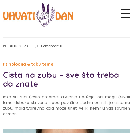
30.08.2023
Komentari: 0
Psihologija & tabu teme
Cista na zubu – sve što treba
da znate
Iako su zubi često predmet divljenja i pažnje, oni mogu čuvati
tajne duboko skrivene ispod površine. Jedna od njih je cista na
zubu, mala tvorevina koja može uneti veliki nemir u vaš savršen
osmeh.