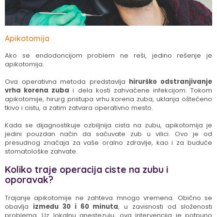
Apikotomija
Ako se endodoncijom problem ne reši, jedino rešenje je
apikotomija.
Ova operativna metoda predstavlja
hirurško odstranjivanje
vrha korena zuba
i dela kosti zahvaćene infekcijom. Tokom
apikotomije, hirurg pristupa vrhu korena zuba, uklanja oštećeno
tkivo i cistu, a zatim zatvara operativno mesto.
Kada se dijagnostikuje ozbiljnija cista na zubu, apikotomija je
jedini pouzdan način da sačuvate zub u vilici. Ovo je od
presudnog značaja za vaše oralno zdravlje, kao i za buduće
stomatološke zahvate.
Koliko traje operacija ciste na zubu i
oporavak?
Trajanje apikotomije ne zahteva mnogo vremena. Obično se
obavlja
između 30 i 60 minuta
, u zavisnosti od složenosti
problema. Uz lokalnu anestezuju, ova intervencija je potpuno