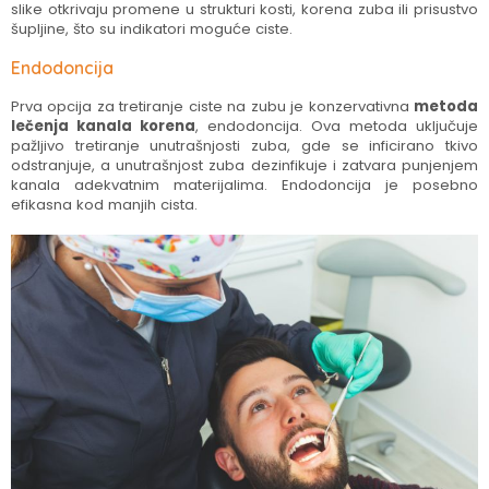
slike otkrivaju promene u strukturi kosti, korena zuba ili prisustvo
šupljine, što su indikatori moguće ciste.
Endodoncija
Prva opcija za tretiranje ciste na zubu je konzervativna
metoda
lečenja kanala korena
, endodoncija. Ova metoda uključuje
pažljivo tretiranje unutrašnjosti zuba, gde se inficirano tkivo
odstranjuje, a unutrašnjost zuba dezinfikuje i zatvara punjenjem
kanala adekvatnim materijalima. Endodoncija je posebno
efikasna kod manjih cista.