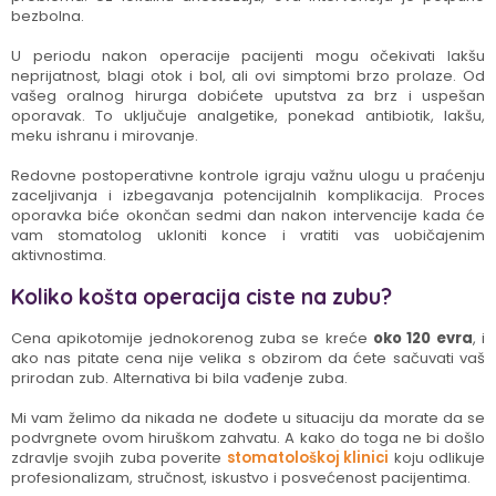
bezbolna.
U periodu nakon operacije pacijenti mogu očekivati lakšu
neprijatnost, blagi otok i bol, ali ovi simptomi brzo prolaze. Od
vašeg oralnog hirurga dobićete uputstva za brz i uspešan
oporavak. To uključuje analgetike, ponekad antibiotik, lakšu,
meku ishranu i mirovanje.
Redovne postoperativne kontrole igraju važnu ulogu u praćenju
zaceljivanja i izbegavanja potencijalnih komplikacija. Proces
oporavka biće okončan sedmi dan nakon intervencije kada će
vam stomatolog ukloniti konce i vratiti vas uobičajenim
aktivnostima.
Koliko košta operacija ciste na zubu?
Cena apikotomije jednokorenog zuba se kreće
oko 120 evra
, i
ako nas pitate cena nije velika s obzirom da ćete sačuvati vaš
prirodan zub. Alternativa bi bila vađenje zuba.
Mi vam želimo da nikada ne dođete u situaciju da morate da se
podvrgnete ovom hiruškom zahvatu. A kako do toga ne bi došlo
zdravlje svojih zuba poverite
stomatološkoj klinici
koju odlikuje
profesionalizam, stručnost, iskustvo i posvećenost pacijentima.