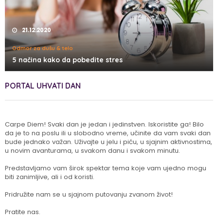
21.12.2020
Odmor za dušu & telo
5 načina kako da pobedite stres
PORTAL UHVATI DAN
Carpe Diem! Svaki dan je jedan i jedinstven. Iskoristite ga! Bilo
da je to na poslu ili u slobodno vreme, učinite da vam svaki dan
bude jednako važan. Uživajte u jelu i piću, u sjajnim aktivnostima,
u novim avanturama, u svakom danu i svakom minutu.
Predstavljamo vam širok spektar tema koje vam ujedno mogu
biti zanimljive, ali i od koristi.
Pridružite nam se u sjajnom putovanju zvanom život!
Pratite nas.