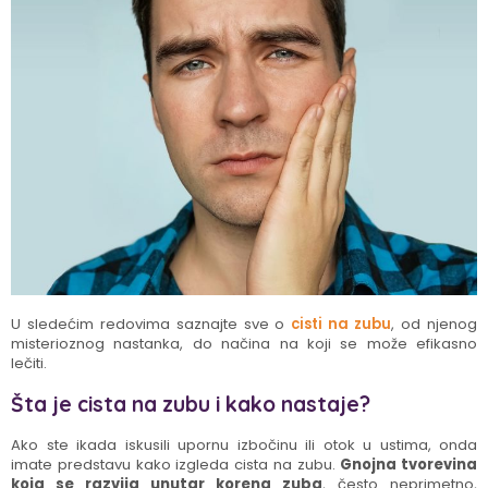
U sledećim redovima saznajte sve o
cisti na zubu
, od njenog
misterioznog nastanka, do načina na koji se može efikasno
lečiti.
Šta je cista na zubu i kako nastaje?
Ako ste ikada iskusili upornu izbočinu ili otok u ustima, onda
imate predstavu kako izgleda cista na zubu.
Gnojna tvorevina
koja se razvija unutar korena zuba
, često neprimetno,