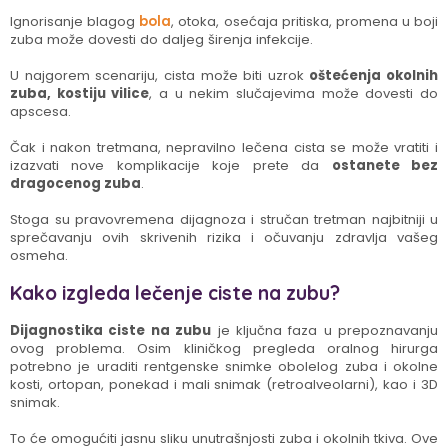
Ignorisanje blagog
bola
, otoka, osećaja pritiska, promena u boji
zuba može dovesti do daljeg širenja infekcije.
U najgorem scenariju, cista može biti uzrok
oštećenja okolnih
zuba, kostiju vilice
, a u nekim slučajevima može dovesti do
apscesa.
Čak i nakon tretmana, nepravilno lečena cista se može vratiti i
izazvati nove komplikacije koje prete da
ostanete bez
dragocenog zuba
.
Stoga su pravovremena dijagnoza i stručan tretman najbitniji u
sprečavanju ovih skrivenih rizika i očuvanju zdravlja vašeg
osmeha.
Kako izgleda lečenje ciste na zubu?
Dijagnostika ciste na zubu
je ključna faza u prepoznavanju
ovog problema. Osim kliničkog pregleda oralnog hirurga
potrebno je uraditi rentgenske snimke obolelog zuba i okolne
kosti, ortopan, ponekad i mali snimak (retroalveolarni), kao i 3D
snimak.
To će omogućiti jasnu sliku unutrašnjosti zuba i okolnih tkiva. Ove