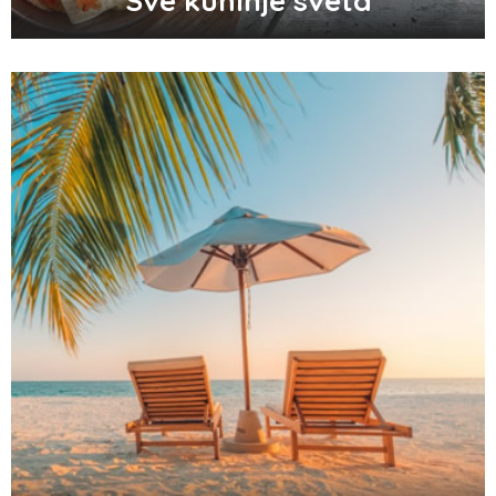
Sve kuhinje sveta
Zašto odlažemo bitne stvari i kako da
prestanemo?
Odlični saveti za brže začeće bebe
Audio i video konektori - šta su i koje
vrste postoje
Top 3 tradicionalna grčka jela koja
morate probati