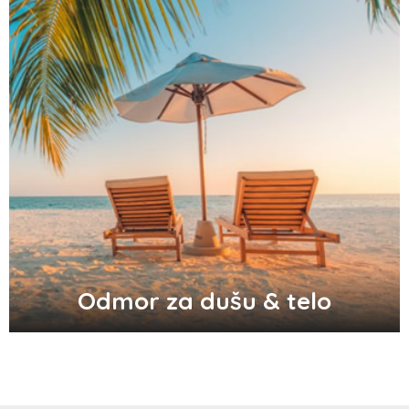
Odlični saveti za brže začeće bebe
Audio i video konektori - šta su i koje
vrste postoje
Top 3 tradicionalna grčka jela koja
morate probati
Odmor za dušu & telo
Pravilna nega kose za jaču kosu