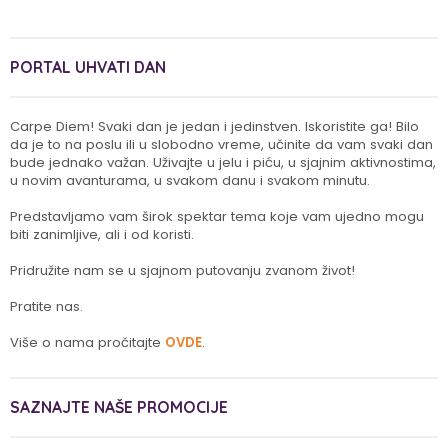
PORTAL UHVATI DAN
Carpe Diem! Svaki dan je jedan i jedinstven. Iskoristite ga! Bilo
da je to na poslu ili u slobodno vreme, učinite da vam svaki dan
bude jednako važan. Uživajte u jelu i piću, u sjajnim aktivnostima,
u novim avanturama, u svakom danu i svakom minutu.
Predstavljamo vam širok spektar tema koje vam ujedno mogu
biti zanimljive, ali i od koristi.
Pridružite nam se u sjajnom putovanju zvanom život!
Pratite nas.
Više o nama pročitajte
OVDE
.
SAZNAJTE NAŠE PROMOCIJE