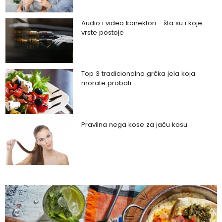
Audio i video konektori - šta su i koje
vrste postoje
Top 3 tradicionalna grčka jela koja
morate probati
Pravilna nega kose za jaču kosu
Da li je ljubomora u vezi dokaz ljubavi?