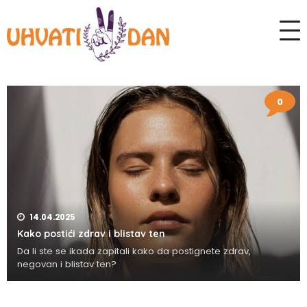
0
14.04.2025
Kako postići zdrav i blistav ten
Da li ste se ikada zapitali kako da postignete zdrav,
negovan i blistav ten?