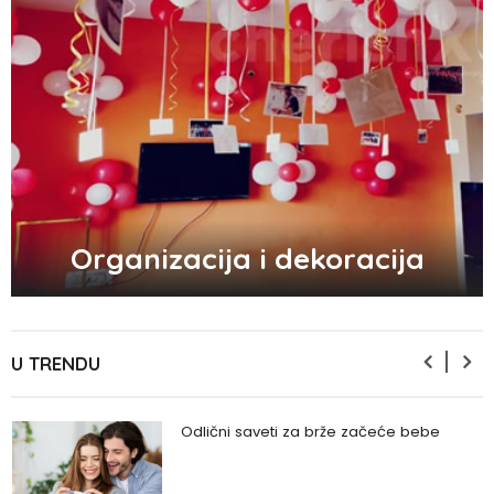
Zašto se seksualni život gasi kako
prolaze godine braka?
5 načina kako da pobedite stres
Organizacija i dekoracija
Zašto odlažemo bitne stvari i kako da
prestanemo?
U TRENDU
Odlični saveti za brže začeće bebe