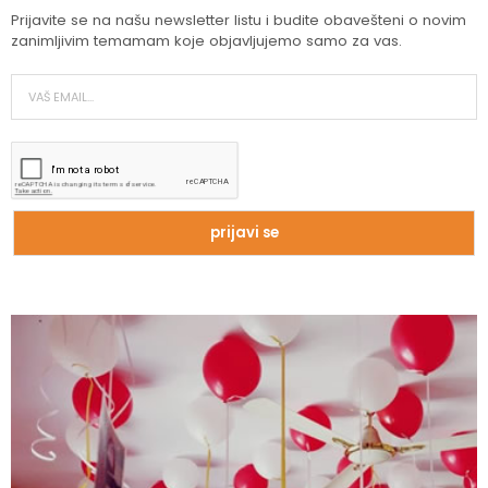
Prijavite se na našu newsletter listu i budite obavešteni o novim
zanimljivim temamam koje objavljujemo samo za vas.
Zašto trpimo loše veze i okolnosti koje
nam štete?