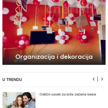
Zašto se seksualni život gasi kako
prolaze godine braka?
5 načina kako da pobedite stres
Organizacija i dekoracija
Zašto odlažemo bitne stvari i kako da
prestanemo?
U TRENDU
Odlični saveti za brže začeće bebe