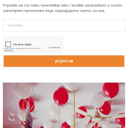
Prijavite se na našu newsletter listu i budite obavešteni o novim
zanimljivim temamam koje objavljujemo samo za vas.
Zašto trpimo loše veze i okolnosti koje
nam štete?