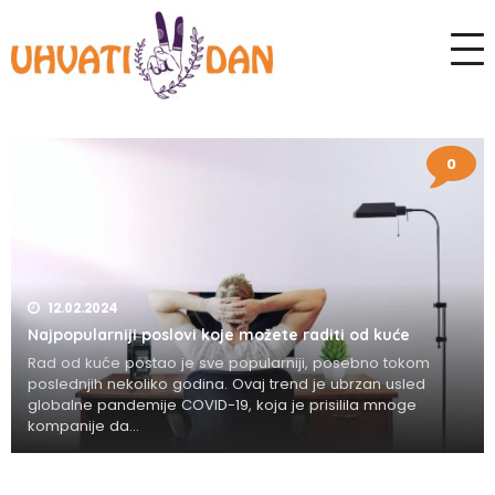
0
12.02.2024
Najpopularniji poslovi koje možete raditi od kuće
Rad od kuće postao je sve popularniji, posebno tokom
poslednjih nekoliko godina. Ovaj trend je ubrzan usled
globalne pandemije COVID-19, koja je prisilila mnoge
kompanije da...