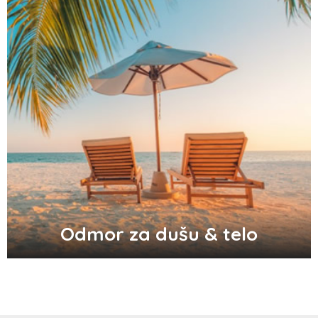
Odlični saveti za brže začeće bebe
Audio i video konektori - šta su i koje
vrste postoje
Top 3 tradicionalna grčka jela koja
morate probati
Odmor za dušu & telo
Pravilna nega kose za jaču kosu