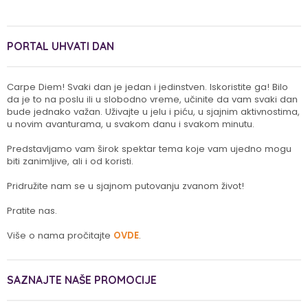
PORTAL UHVATI DAN
Carpe Diem! Svaki dan je jedan i jedinstven. Iskoristite ga! Bilo
da je to na poslu ili u slobodno vreme, učinite da vam svaki dan
bude jednako važan. Uživajte u jelu i piću, u sjajnim aktivnostima,
u novim avanturama, u svakom danu i svakom minutu.
Predstavljamo vam širok spektar tema koje vam ujedno mogu
biti zanimljive, ali i od koristi.
Pridružite nam se u sjajnom putovanju zvanom život!
Pratite nas.
Više o nama pročitajte
OVDE
.
SAZNAJTE NAŠE PROMOCIJE