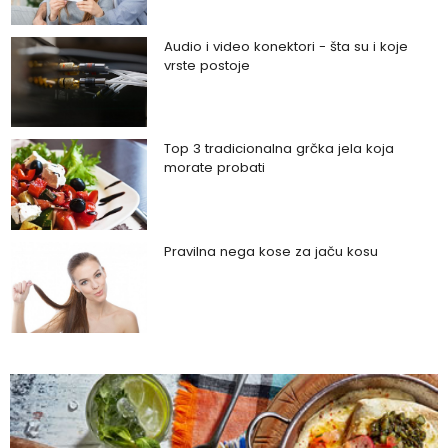
Audio i video konektori - šta su i koje
vrste postoje
Top 3 tradicionalna grčka jela koja
morate probati
Pravilna nega kose za jaču kosu
Da li je ljubomora u vezi dokaz ljubavi?