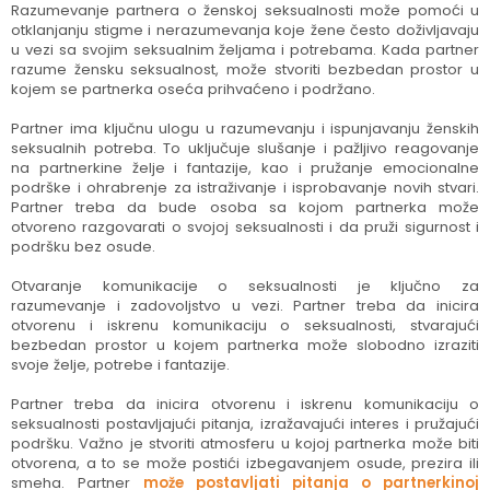
Razumevanje partnera o ženskoj seksualnosti može pomoći u
otklanjanju stigme i nerazumevanja koje žene često doživljavaju
u vezi sa svojim seksualnim željama i potrebama. Kada partner
razume žensku seksualnost, može stvoriti bezbedan prostor u
kojem se partnerka oseća prihvaćeno i podržano.
Partner ima ključnu ulogu u razumevanju i ispunjavanju ženskih
seksualnih potreba. To uključuje slušanje i pažljivo reagovanje
na partnerkine želje i fantazije, kao i pružanje emocionalne
podrške i ohrabrenje za istraživanje i isprobavanje novih stvari.
Partner treba da bude osoba sa kojom partnerka može
otvoreno razgovarati o svojoj seksualnosti i da pruži sigurnost i
podršku bez osude.
Otvaranje komunikacije o seksualnosti je ključno za
razumevanje i zadovoljstvo u vezi. Partner treba da inicira
otvorenu i iskrenu komunikaciju o seksualnosti, stvarajući
bezbedan prostor u kojem partnerka može slobodno izraziti
svoje želje, potrebe i fantazije.
Partner treba da inicira otvorenu i iskrenu komunikaciju o
seksualnosti postavljajući pitanja, izražavajući interes i pružajući
podršku. Važno je stvoriti atmosferu u kojoj partnerka može biti
otvorena, a to se može postići izbegavanjem osude, prezira ili
smeha. Partner
može postavljati pitanja o partnerkinoj