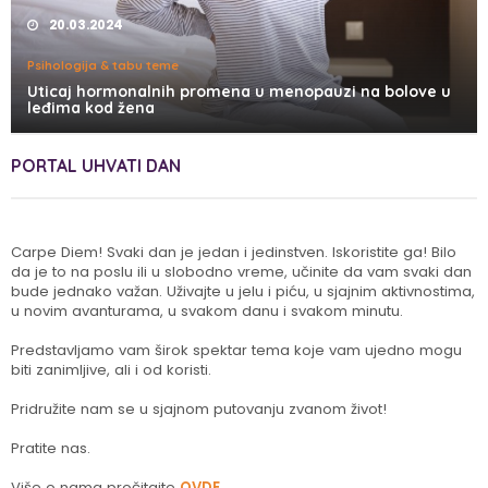
20.03.2024
Psihologija & tabu teme
Uticaj hormonalnih promena u menopauzi na bolove u
leđima kod žena
PORTAL UHVATI DAN
Carpe Diem! Svaki dan je jedan i jedinstven. Iskoristite ga! Bilo
da je to na poslu ili u slobodno vreme, učinite da vam svaki dan
bude jednako važan. Uživajte u jelu i piću, u sjajnim aktivnostima,
u novim avanturama, u svakom danu i svakom minutu.
Predstavljamo vam širok spektar tema koje vam ujedno mogu
biti zanimljive, ali i od koristi.
Pridružite nam se u sjajnom putovanju zvanom život!
Pratite nas.
Više o nama pročitajte
OVDE
.