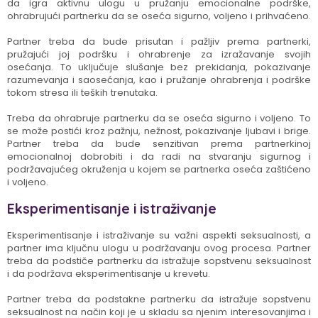
da igra aktivnu ulogu u pružanju emocionalne podrške,
ohrabrujući partnerku da se oseća sigurno, voljeno i prihvaćeno.
Partner treba da bude prisutan i pažljiv prema partnerki,
pružajući joj podršku i ohrabrenje za izražavanje svojih
osećanja. To uključuje slušanje bez prekidanja, pokazivanje
razumevanja i saosećanja, kao i pružanje ohrabrenja i podrške
tokom stresa ili teških trenutaka.
Treba da ohrabruje partnerku da se oseća sigurno i voljeno. To
se može postići kroz pažnju, nežnost, pokazivanje ljubavi i brige.
Partner treba da bude senzitivan prema partnerkinoj
emocionalnoj dobrobiti i da radi na stvaranju sigurnog i
podržavajućeg okruženja u kojem se partnerka oseća zaštićeno
i voljeno.
Eksperimentisanje i istraživanje
Eksperimentisanje i istraživanje su važni aspekti seksualnosti, a
partner ima ključnu ulogu u podržavanju ovog procesa. Partner
treba da podstiče partnerku da istražuje sopstvenu seksualnost
i da podržava eksperimentisanje u krevetu.
Partner treba da podstakne partnerku da istražuje sopstvenu
seksualnost na način koji je u skladu sa njenim interesovanjima i