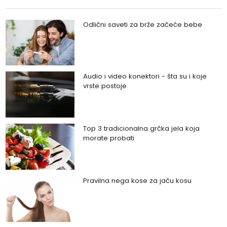
Odlični saveti za brže začeće bebe
Audio i video konektori - šta su i koje
vrste postoje
Top 3 tradicionalna grčka jela koja
morate probati
Pravilna nega kose za jaču kosu