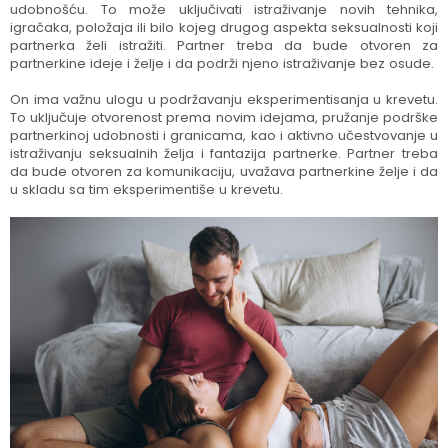
udobnošću. To može uključivati istraživanje novih tehnika,
igračaka, položaja ili bilo kojeg drugog aspekta seksualnosti koji
partnerka želi istražiti. Partner treba da bude otvoren za
partnerkine ideje i želje i da podrži njeno istraživanje bez osude.
On ima važnu ulogu u podržavanju eksperimentisanja u krevetu.
To uključuje otvorenost prema novim idejama, pružanje podrške
partnerkinoj udobnosti i granicama, kao i aktivno učestvovanje u
istraživanju seksualnih želja i fantazija partnerke. Partner treba
da bude otvoren za komunikaciju, uvažava partnerkine želje i da
u skladu sa tim eksperimentiše u krevetu.