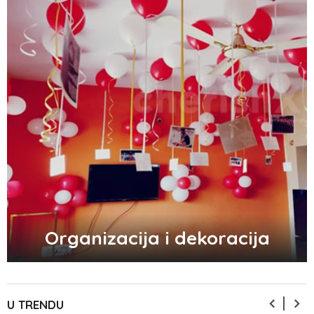
Zašto trpimo loše veze i okolnosti koje
nam štete?
Zašto se seksualni život gasi kako
prolaze godine braka?
5 načina kako da pobedite stres
Organizacija i dekoracija
Zašto odlažemo bitne stvari i kako da
prestanemo?
U TRENDU