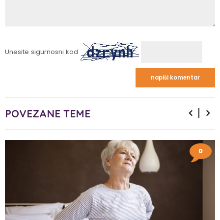
Unesite sigurnosni kod
POVEZANE TEME
0