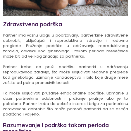
Zdravstvena podrška
Partner ima važnu ulogu u podržavanju partnerkine zdravstvene
dobrobiti, uključujući i reproduktivno zdravlje i redovne
preglede. Pružanje podrške u održavanju reproduktivnog
zdravlja, odlasku kod ginekologa i tokom perioda mesečnice
može biti od velikog značaja za partnerku.
Partner treba da pruži podršku partnerki u održavanju
reproduktivnog zdravlja, što može uključivati redovne preglede
kod ginekologa, uzimanje kontraceptiva ili bilo koje druge mere
zaštite od polno prenosivih bolesti.
To može uključivati pružanje emocionalne podrške, uzimanje u
obzir partnerkine udobnosti i pružanje pratnje ako je to
potrebno. Partner treba da pokaže interes i brigu za partnerkinu
zdravstvenu dobrobit, što može pomoći partnerki da se oseća
podržano i voljeno.
Razumevanje i podrška tokom perioda