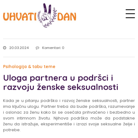
20.03.2024
Komentari: 0
Psihologija & tabu teme
Uloga partnera u podršci i
razvoju ženske seksualnosti
Kada je u pitanju podrška i razvoj ženske seksualnosti, partner
ima ključnu ulogu. Partner treba da bude podrška, razumevanje
i oslonac za ženu kako bi se osećala prihvaćeno i bezbedno u
svom intimnom životu. Njihova podrška može da podstakne
ženu da istražuje, eksperimentiše i izrazi svoje seksualne želje i
potrebe.