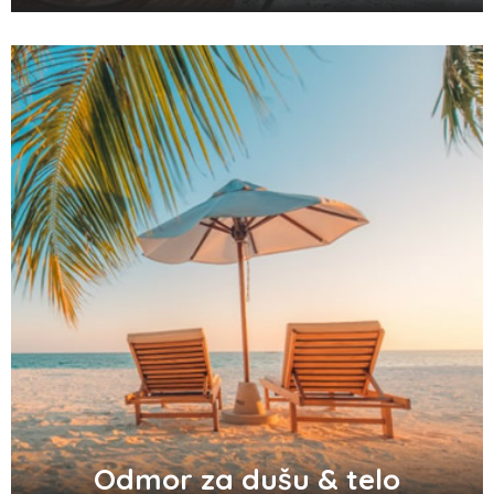
Zašto odlažemo bitne stvari i kako da
prestanemo?
Odlični saveti za brže začeće bebe
Audio i video konektori - šta su i koje
vrste postoje
Top 3 tradicionalna grčka jela koja
morate probati
Odmor za dušu & telo