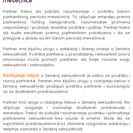
mesečnice
Partner treba da pokaže razumevanje i podršku tokom
partnerkinog perioda mesečnice. To uključuje empatiju prema
partnerkinoj fizičkoj nelagodnosti, razumevanje promena
raspoloženja i pružanje dodatne podrške i pažnje. Partner treba
da bude senzitivan prema partnerkinim potrebama i da se
prilagodi u skladu sa tim tokom perioda mesečnice.
Partner ima ključnu ulogu u edukaciji i širenju znanja o ženskoj
seksualnosti. Podrška partnera u pronalaženju relevantnih izvora
informacija može pomoći partnerki da bolje razume svoju
seksualnost i zadovoljstvo.
Razbijanje tabua
o ženskoj seksualnosti je važno za podršku i
razvoj partnerke. Partner ima ključnu ulogu u razbijanju tabua o
ženskoj seksualnosti, pružajući podršku partnerki i suočavajući
se sa društvenim predrasudama.
Partner ima ulogu u razbijanju tabua o ženskoj seksualnosti, što
uključuje izlaganje i izazivanje društvenih predrasuda i
stereotipa. Treba da pokaže razumevanje, podršku i prihvatanje
partnerkine seksualnosti bez osude ili smeha. Može da se
suprotstavi predrasudama kroz otvorene razgovore, edukaciju i
deljenje saznanja o ženskoj seksualnosti.