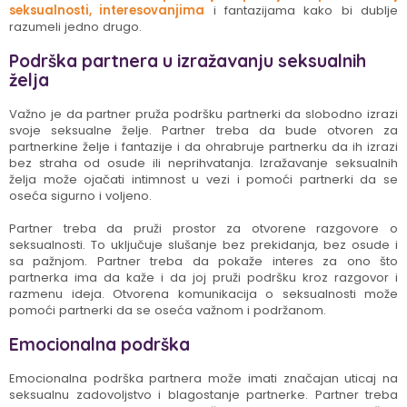
seksualnosti, interesovanjima
i fantazijama kako bi dublje
razumeli jedno drugo.
Podrška partnera u izražavanju seksualnih
želja
Važno je da partner pruža podršku partnerki da slobodno izrazi
svoje seksualne želje. Partner treba da bude otvoren za
partnerkine želje i fantazije i da ohrabruje partnerku da ih izrazi
bez straha od osude ili neprihvatanja. Izražavanje seksualnih
želja može ojačati intimnost u vezi i pomoći partnerki da se
oseća sigurno i voljeno.
Partner treba da pruži prostor za otvorene razgovore o
seksualnosti. To uključuje slušanje bez prekidanja, bez osude i
sa pažnjom. Partner treba da pokaže interes za ono što
partnerka ima da kaže i da joj pruži podršku kroz razgovor i
razmenu ideja. Otvorena komunikacija o seksualnosti može
pomoći partnerki da se oseća važnom i podržanom.
Emocionalna podrška
Emocionalna podrška partnera može imati značajan uticaj na
seksualnu zadovoljstvo i blagostanje partnerke. Partner treba