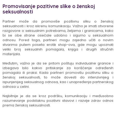
Promovisanje pozitivne slike o ženskoj
seksualnosti
Partner može da promoviše pozitivnu sliku o ženskoj
seksualnosti i kroz iskrenu komunikaciju. Važno je imati otvorene
razgovore o seksualnim potrebama, željama i granicama, kako
bi se obe strane osećale udobno i sigurno u seksualnom
odnosu. Pored toga, partneri mogu zajedno učiti o novim
stvarima putem poseta erotik shop-ova, gde mogu upoznati
veliki broj seksualnih pomagala, knjiga i drugih stručnih
materijala.
Međutim, važno je da se pritom poštuju individualne granice i
izbegava bilo kakvo pritiskanje za korišćenje određenih
pomagala ili praksi. Kada partneri promovišu pozitivnu sliku o
ženskoj seksualnosti, to može dovesti do intenzivnijeg i
ispunjenijeg seksualnog odnosa, kao i unapređenja partnerskog
odnosa u celini.
Najbitnije je da se kroz podršku, komunikaciju i međusobno
razumevanje podstaknu pozitivni stavovi i razvije zdrav odnos
prema ženskoj seksualnosti.