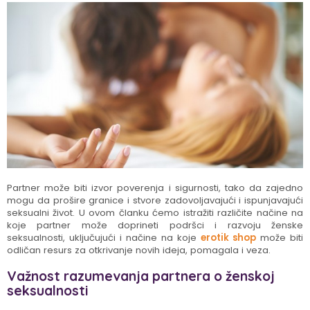
Partner može biti izvor poverenja i sigurnosti, tako da zajedno
mogu da prošire granice i stvore zadovoljavajući i ispunjavajući
seksualni život. U ovom članku ćemo istražiti različite načine na
koje partner može doprineti podršci i razvoju ženske
seksualnosti, uključujući i načine na koje
erotik shop
može biti
odličan resurs za otkrivanje novih ideja, pomagala i veza.
Važnost razumevanja partnera o ženskoj
seksualnosti