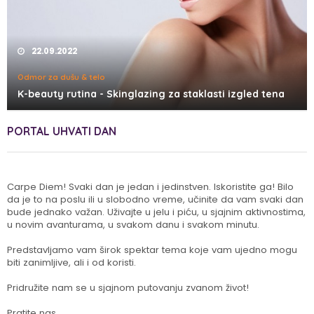
22.09.2022
Odmor za dušu & telo
K-beauty rutina - Skinglazing za staklasti izgled tena
PORTAL UHVATI DAN
Carpe Diem! Svaki dan je jedan i jedinstven. Iskoristite ga! Bilo
da je to na poslu ili u slobodno vreme, učinite da vam svaki dan
bude jednako važan. Uživajte u jelu i piću, u sjajnim aktivnostima,
u novim avanturama, u svakom danu i svakom minutu.
Predstavljamo vam širok spektar tema koje vam ujedno mogu
biti zanimljive, ali i od koristi.
Pridružite nam se u sjajnom putovanju zvanom život!
Pratite nas.