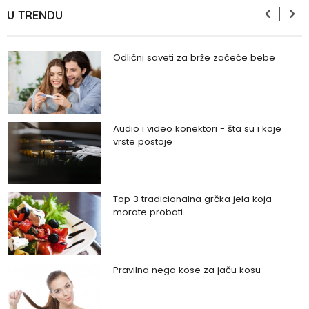
U TRENDU
Odlični saveti za brže začeće bebe
Audio i video konektori - šta su i koje
vrste postoje
Top 3 tradicionalna grčka jela koja
morate probati
Pravilna nega kose za jaču kosu