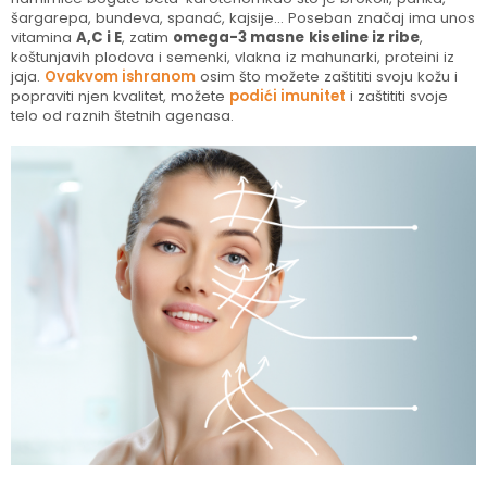
šargarepa, bundeva, spanać, kajsije... Poseban značaj ima unos
vitamina
A,C i E
, zatim
omega-3 masne
kiseline iz ribe
,
koštunjavih plodova i semenki, vlakna iz mahunarki, proteini iz
jaja.
Ovakvom ishranom
osim što možete zaštititi svoju kožu i
popraviti njen kvalitet, možete
podići imunitet
i zaštititi svoje
telo od raznih štetnih agenasa.