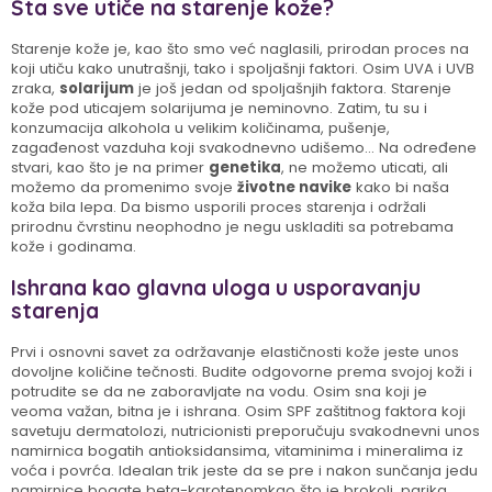
Šta sve utiče na starenje kože?
Starenje kože je, kao što smo već naglasili, prirodan proces na
koji utiču kako unutrašnji, tako i spoljašnji faktori. Osim UVA i UVB
zraka,
solarijum
je još jedan od spoljašnjih faktora. Starenje
kože pod uticajem solarijuma je neminovno. Zatim, tu su i
konzumacija alkohola u velikim količinama, pušenje,
zagađenost vazduha koji svakodnevno udišemo... Na određene
stvari, kao što je na primer
genetika
, ne možemo uticati, ali
možemo da promenimo svoje
životne navike
kako bi naša
koža bila lepa. Da bismo usporili proces starenja i održali
prirodnu čvrstinu neophodno je negu uskladiti sa potrebama
kože i godinama.
Ishrana kao glavna uloga u usporavanju
starenja
Prvi i osnovni savet za održavanje elastičnosti kože jeste unos
dovoljne količine tečnosti. Budite odgovorne prema svojoj koži i
potrudite se da ne zaboravljate na vodu. Osim sna koji je
veoma važan, bitna je i ishrana. Osim SPF zaštitnog faktora koji
savetuju dermatolozi, nutricionisti preporučuju svakodnevni unos
namirnica bogatih antioksidansima, vitaminima i mineralima iz
voća i povrća. Idealan trik jeste da se pre i nakon sunčanja jedu
namirnice bogate beta-karotenomkao što je brokoli, parika,