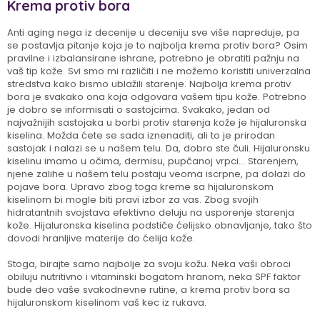
Krema protiv bora
Anti aging nega iz decenije u deceniju sve više napreduje, pa
se postavlja pitanje koja je to najbolja krema protiv bora? Osim
pravilne i izbalansirane ishrane, potrebno je obratiti pažnju na
vaš tip kože. Svi smo mi različiti i ne možemo koristiti univerzalna
stredstva kako bismo ublažili starenje. Najbolja krema protiv
bora je svakako ona koja odgovara vašem tipu kože. Potrebno
je dobro se informisati o sastojcima. Svakako, jedan od
najvažnijih sastojaka u borbi protiv starenja kože je hijaluronska
kiselina. Možda ćete se sada iznenaditi, ali to je prirodan
sastojak i nalazi se u našem telu. Da, dobro ste čuli. Hijaluronsku
kiselinu imamo u očima, dermisu, pupčanoj vrpci... Starenjem,
njene zalihe u našem telu postaju veoma iscrpne, pa dolazi do
pojave bora. Upravo zbog toga kreme sa hijaluronskom
kiselinom bi mogle biti pravi izbor za vas. Zbog svojih
hidratantnih svojstava efektivno deluju na usporenje starenja
kože. Hijaluronska kiselina podstiče ćelijsko obnavljanje, tako što
dovodi hranljive materije do ćelija kože.
Stoga, birajte samo najbolje za svoju kožu. Neka vaši obroci
obiluju nutritivno i vitaminski bogatom hranom, neka SPF faktor
bude deo vaše svakodnevne rutine, a krema protiv bora sa
hijaluronskom kiselinom vaš kec iz rukava.