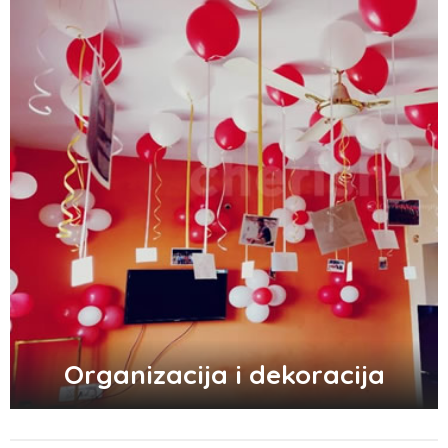
Zašto trpimo loše veze i okolnosti koje
nam štete?
Zašto se seksualni život gasi kako
prolaze godine braka?
5 načina kako da pobedite stres
Organizacija i dekoracija
Zašto odlažemo bitne stvari i kako da
prestanemo?