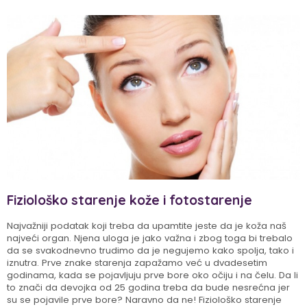
Fiziološko starenje kože i fotostarenje
Najvažniji podatak koji treba da upamtite jeste da je koža naš
najveći organ. Njena uloga je jako važna i zbog toga bi trebalo
da se svakodnevno trudimo da je negujemo kako spolja, tako i
iznutra. Prve znake starenja zapažamo već u dvadesetim
godinama, kada se pojavljuju prve bore oko očiju i na čelu. Da li
to znači da devojka od 25 godina treba da bude nesrećna jer
su se pojavile prve bore? Naravno da ne! Fiziološko starenje