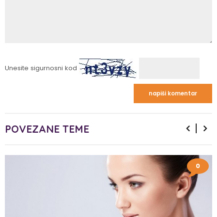
Unesite sigurnosni kod
POVEZANE TEME
0