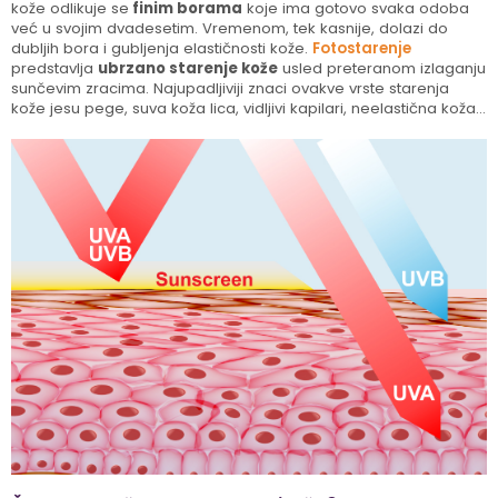
kože odlikuje se
finim borama
koje ima gotovo svaka odoba
već u svojim dvadesetim. Vremenom, tek kasnije, dolazi do
dubljih bora i gubljenja elastičnosti kože.
Fotostarenje
predstavlja
ubrzano starenje kože
usled preteranom izlaganju
sunčevim zracima. Najupadljiviji znaci ovakve vrste starenja
kože jesu pege, suva koža lica, vidljivi kapilari, neelastična koža...