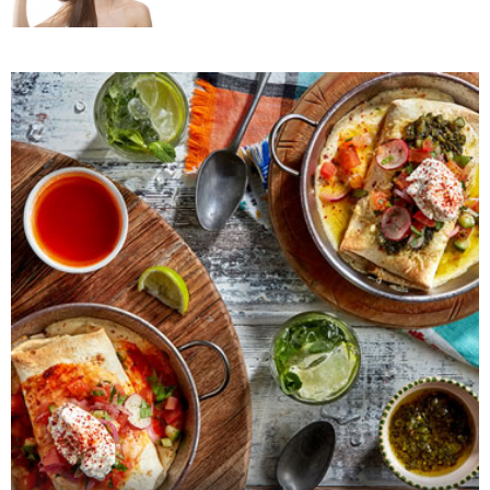
Da li je ljubomora u vezi dokaz ljubavi?
Šta su policistični jajnici i kako rešiti ovaj
problem?
Zašto trpimo loše veze i okolnosti koje
nam štete?
Zašto se seksualni život gasi kako
prolaze godine braka?