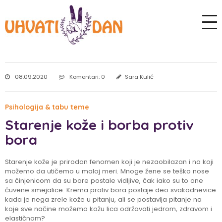
08.09.2020
Komentari: 0
Sara Kulić
Psihologija & tabu teme
Starenje kože i borba protiv
bora
Starenje kože je prirodan fenomen koji je nezaobilazan i na koji
možemo da utičemo u maloj meri. Mnoge žene se teško nose
sa činjenicom da su bore postale vidljive, čak iako su to one
čuvene smejalice. Krema protiv bora postaje deo svakodnevice
kada je nega zrele kože u pitanju, ali se postavlja pitanje na
koje sve načine možemo kožu lica održavati jedrom, zdravom i
elastičnom?