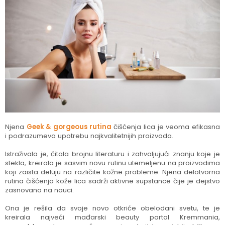
Njena
Geek & gorgeous rutina
čišćenja lica je veoma efikasna
i podrazumeva upotrebu najkvalitetnijih proizvoda.
Istraživala je, čitala brojnu literaturu i zahvaljujući znanju koje je
stekla, kreirala je sasvim novu rutinu utemeljenu na proizvodima
koji zaista deluju na različite kožne probleme. Njena delotvorna
rutina čišćenja kože lica sadrži aktivne supstance čije je dejstvo
zasnovano na nauci.
Ona je rešila da svoje novo otkriće obelodani svetu, te je
kreirala najveći mađarski beauty portal Kremmania,