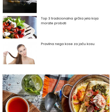
Top 3 tradicionalna grčka jela koja
morate probati
Pravilna nega kose za jaču kosu
Da li je ljubomora u vezi dokaz ljubavi?
Šta su policistični jajnici i kako rešiti ovaj
problem?