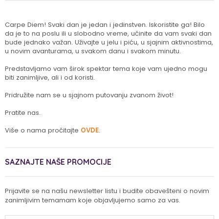
Carpe Diem! Svaki dan je jedan i jedinstven. Iskoristite ga! Bilo
da je to na poslu ili u slobodno vreme, učinite da vam svaki dan
bude jednako važan. Uživajte u jelu i piću, u sjajnim aktivnostima,
u novim avanturama, u svakom danu i svakom minutu.
Predstavljamo vam širok spektar tema koje vam ujedno mogu
biti zanimljive, ali i od koristi.
Pridružite nam se u sjajnom putovanju zvanom život!
Pratite nas.
Više o nama pročitajte
OVDE
.
SAZNAJTE NAŠE PROMOCIJE
Prijavite se na našu newsletter listu i budite obavešteni o novim
zanimljivim temamam koje objavljujemo samo za vas.