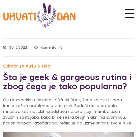
30.12.2022
Komentari: 0
Odmor za dušu & telo
Šta je geek & gorgeous rutina i
zbog čega je tako popularna?
Ovu kozmetiku osmislila je Džudit Racz, žena koje je i sama
imala kožnih problema u vidu akni. Budući da je probala
mnoštvo kozmetičkih sredstava na oko sjajnih ambalaža i
zvučnih sastojaka, kako bi se rešila brojnih akni na svom licu,
nakon mnogo razočaranja, rešila je da uzme stvar u svoje ruke.