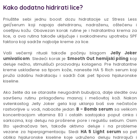
Kako dodatno hidrirati lice?
Priuštite sebi jednu boost dozu hidratacije uz Stress Less
gel/serum koji napaja dehidriranu, nadraženu, oštećenu i
osetljivu kožu. Obavezan korak rutine je i hidratantna krema za
lice, a ova rutina takođe uključuje i svakodnevnu upotrebu SPF
faktora koji sadrže najbolje kreme za lice.
Vaši večernji rituali takođe počinju blagom
Jelly Joker
umivalicom
. Sledeći korak je
Smooth Out hemijski piling
koji
deluje nežno, stimulišući proizvodnju kolagena. Pre hidratantne
kreme usklađene sa tipom kože, nanesite HA 5 Rich serum koji
pruža izdašnu hidrataciju i sadrži čak pet tipova hijaluronske
kiseline.
Ako želite da se otarasite neugodnih bubuljica, dalje sledite ovu
savršenu rutinu prilagođenu masnoj i mešovitoj koži. Nakon
svilenkastog Jelly Joker gela koji uklanja baš sve nečistoće
rastvorljive u vodi, nabacite jedan
B - Bomb serum
sa velikom
koncentracijom vitamina B3 i ostalih sastojaka poput cinka i
sarkozina, koji deluju na proširene pore i regulišu sebum. Osim
što ujednačava ten, takođe aktivno deluje i na probleme
vezane za hiperpigmentaciju. Sledi
HA 5 Light serum
sa pet
oblika hijaluronske kiseline koje udruženo deluju hidrirajući i