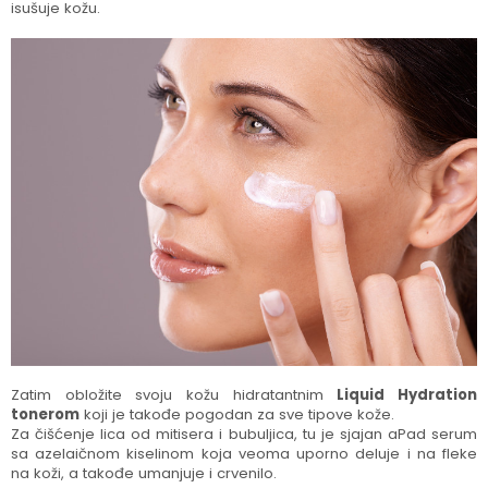
isušuje kožu.
Zatim obložite svoju kožu hidratantnim
Liquid Hydration
tonerom
koji je takođe pogodan za sve tipove kože.
Za čišćenje lica od mitisera i bubuljica, tu je sjajan aPad serum
sa azelaičnom kiselinom koja veoma uporno deluje i na fleke
na koži, a takođe umanjuje i crvenilo.