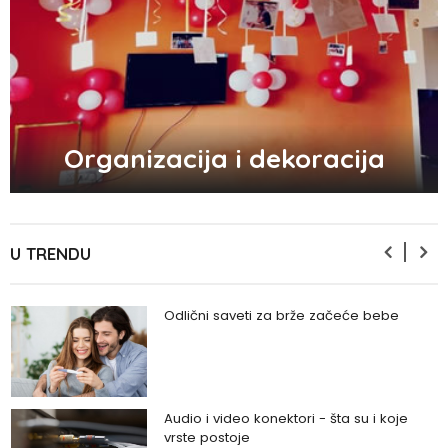
Zašto se seksualni život gasi kako
prolaze godine braka?
5 načina kako da pobedite stres
Organizacija i dekoracija
Zašto odlažemo bitne stvari i kako da
prestanemo?
U TRENDU
Odlični saveti za brže začeće bebe
Audio i video konektori - šta su i koje
vrste postoje