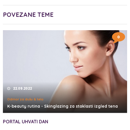
POVEZANE TEME
0
22.09.2022
Odmor za dušu & telo
K-beauty rutina - Skinglazing za staklasti izgled tena
PORTAL UHVATI DAN