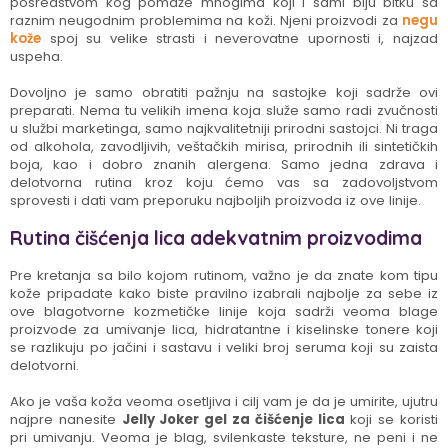
posredstvom kog pomaže mnogima koji i sami biju bitku sa
raznim neugodnim problemima na koži. Njeni proizvodi za
negu
kože
spoj su velike strasti i neverovatne upornosti i, najzad
uspeha.
Dovoljno je samo obratiti pažnju na sastojke koji sadrže ovi
preparati. Nema tu velikih imena koja služe samo radi zvučnosti
u službi marketinga, samo najkvalitetniji prirodni sastojci. Ni traga
od alkohola, zavodljivih, veštačkih mirisa, prirodnih ili sintetičkih
boja, kao i dobro znanih alergena. Samo jedna zdrava i
delotvorna rutina kroz koju ćemo vas sa zadovoljstvom
sprovesti i dati vam preporuku najboljih proizvoda iz ove linije.
Rutina čišćenja lica adekvatnim proizvodima
Pre kretanja sa bilo kojom rutinom, važno je da znate kom tipu
kože pripadate kako biste pravilno izabrali najbolje za sebe iz
ove blagotvorne kozmetičke linije koja sadrži veoma blage
proizvode za umivanje lica, hidratantne i kiselinske tonere koji
se razlikuju po jačini i sastavu i veliki broj seruma koji su zaista
delotvorni.
Ako je vaša koža veoma osetljiva i cilj vam je da je umirite, ujutru
najpre nanesite
Jelly Joker gel za čišćenje lica
koji se koristi
pri umivanju. Veoma je blag, svilenkaste teksture, ne peni i ne