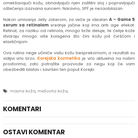
omekšavajući kožu, obnavljajući njen zaštitni sloj i popravljajući
oštećenja izazvana suncem. Naravno, SPF je nezaobilazan.
Nakon umivanja Jelly Jokerom, za veče je idealan
A – Game 5
serum sa retinalom
srednje jačine koji ima anti age efekat.
Retinal, za razliku od retinola, mnogo brže deluje, te ćelije kože
stvaraju mnogo više kolagena što čini kožu još čvršćom i
elastičnijom.
Ova rutina nege učiniće vašu kožu besprekornom, a rezultati su
vidljivi vrlo brzo.
Korejska kozmetika
je vrlo aktuelna na našim
prostorima, zato potražite proizvode za negu koji će vam
obezbediti blistav i savršen ten poput Korejki.
,
,
masna koža
mešovita koža
KOMENTARI
OSTAVI KOMENTAR