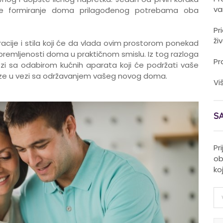
va
je formiranje doma prilagođenog potrebama oba
Pr
ži
oracije i stila koji će da vlada ovim prostorom ponekad
opremljenosti doma u praktičnom smislu. Iz tog razloga
Pr
zi sa odabirom kućnih aparata koji će podržati vaše
eze u vezi sa održavanjem vašeg novog doma.
Vi
S
Pr
ob
ko