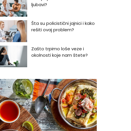
ljubavi?
Šta su policistični jajnici i kako
rešiti ovaj problem?
Zašto trpimo loše veze i
okolnosti koje nam štete?
Zašto se seksualni život gasi
kako prolaze godine braka?
5 načina kako da pobedite
stres
Zašto odlažemo bitne stvari i
kako da prestanemo?