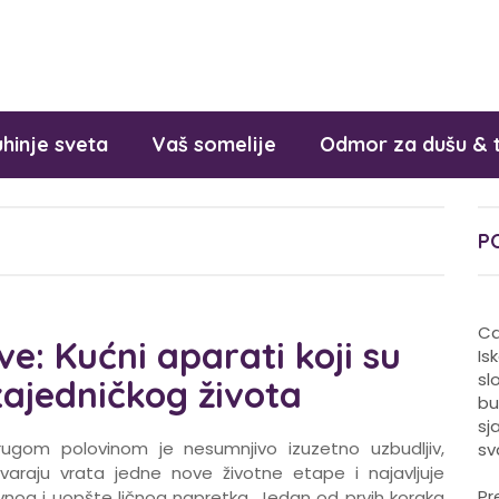
hinje sveta
Vaš somelije
Odmor za dušu & 
P
Ca
e: Kućni aparati koji su
Is
sl
zajedničkog života
bu
sj
ugom polovinom je nesumnjivo izuzetno uzbudljiv,
sv
varaju vrata jedne nove životne etape i najavljuje
Pr
vnog i uopšte ličnog napretka. Jedan od prvih koraka