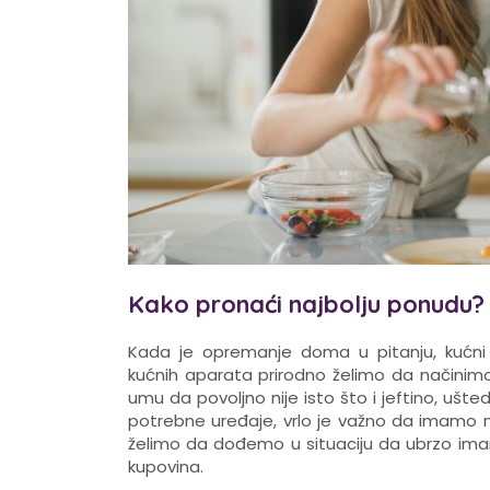
Kako pronaći najbolju ponudu?
Kada je opremanje doma u pitanju, kućni
kućnih aparata prirodno želimo da načinimo n
umu da povoljno nije isto što i jeftino, ušted
potrebne uređaje, vrlo je važno da imamo na
želimo da dođemo u situaciju da ubrzo im
kupovina.