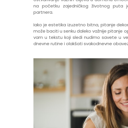
na početku zajedničkog životnog puta 
partnera.
Iako je estetika izuzetno bitna, pitanje dek
može baciti u senku daleko važnije pitanje 
vam u tekstu koji sledi nudimo savete u ve
dnevne rutine i olakšati svakodnevne obav