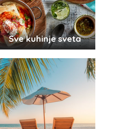
Odlični saveti za brže začeće
bebe
Sve kuhinje sveta
Audio i video konektori - šta
su i koje vrste postoje
Top 3 tradicionalna grčka jela
koja morate probati
Pravilna nega kose za jaču
kosu
0
Da li je ljubomora u vezi dokaz
ljubavi?