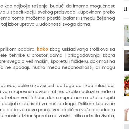
e kao najbolje rešenje, budući da imamo mogućnost
U
 uvid u specifikaciju svakog proizvoda. Kupovinom preko
prema tome možemo postići balans između željenog
iti taj izbor upravo u udobnosti svoga doma.
 prilikom odabira,
kako
zbog usklađivanja troškova sa
ele tehnike u prostor doma i prilagođavanja izbora
svega o veš mašini, šporetu i frižideru, dok mašina
uđa ne spadaju nužno među neophodnosti, ali mogu
 potreba, dakle u zavisnosti od toga da li kao mladi par
su vam kupovne navike i rutine. Ukoliko odlazite ređe u
otreban veći frižider, dok u suprotnom možete kupiti
dobijate iskoristiti za nešto drugo. Prilikom kupovine
utina podrazumeva pranje veće količine veša odjednom
 mašinu. Izbor šporeta ne zavisi toliko od stila života,