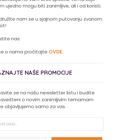
m ujedno mogu biti zanimljive, ali i od koristi.
idružite nam se u sjajnom putovanju zvanom
vot!
atite nas.
še o nama pročitajte
OVDE
.
AZNAJTE NAŠE PROMOCIJE
ijavite se na našu newsletter listu i budite
avešteni o novim zanimljivim temamam
je objavljujemo samo za vas.
Pravilna nega kose za jaču
kosu