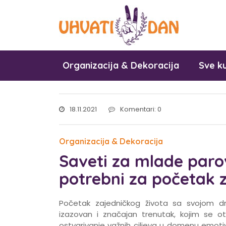
Organizacija & Dekoracija
Sve ku
18.11.2021
Komentari: 0
Organizacija & Dekoracija
Saveti za mlade parov
potrebni za početak 
Početak zajedničkog života sa svojom dr
izazovan i značajan trenutak, kojim se ot
ostvarivanje važnih ciljeva u domenu emoti