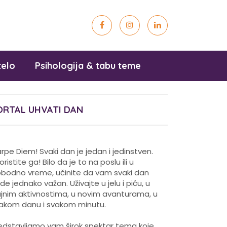
telo
Psihologija & tabu teme
ORTAL UHVATI DAN
rpe Diem! Svaki dan je jedan i jedinstven.
koristite ga! Bilo da je to na poslu ili u
obodno vreme, učinite da vam svaki dan
de jednako važan. Uživajte u jelu i piću, u
ajnim aktivnostima, u novim avanturama, u
akom danu i svakom minutu.
edstavljamo vam širok spektar tema koje