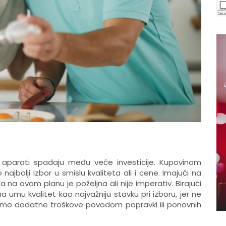
 aparati spadaju među veće investicije. Kupovinom
ajbolji izbor u smislu kvaliteta ali i cene. Imajući na
a na ovom planu je poželjna ali nije imperativ. Birajući
 umu kvalitet kao najvažniju stavku pri izboru, jer ne
amo dodatne troškove povodom popravki ili ponovnih