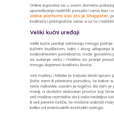
Online kupovina se u ovom domenu pokazuj
upoređivanja različitih ponuda i cena, kao i
online platformi kao što je Shoppster
, 
kvaliteta i pristupačne cene, a uz to i način
Veliki kućni uređaji
Veliki kućni uređaji zahtevaju mnogo pažnje
kućnim budžetom, tako i zbog uklapanja b
svakodnevnim potrebama. Ovde govorimo pre 
za sušenje veša i mašina za pranje pos
mnogo doprineti kvalitetu života.
Veš mašinu i frižider bi trebalo birati spram
živite sami ili planirate porodicu, te kakve 
veće nabavke, sasvim je logično da vam je p
manji, a dodatni slobodan prostor koji time 
veš mašine razmislite da li vaša nedeljna r
ili veš perete češće, te možete izabrati manju
koliko od eventualnih estetskih razloga.