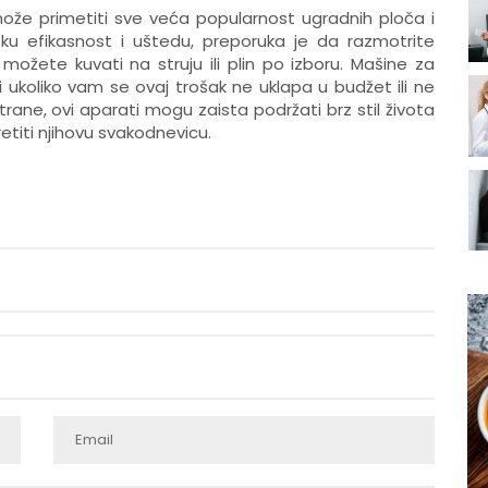
že primetiti sve veća popularnost ugradnih ploča i
sku efikasnost i uštedu, preporuka je da razmotrite
žete kuvati na struju ili plin po izboru. Mašine za
ukoliko vam se ovaj trošak ne uklapa u budžet ili ne
rane, ovi aparati mogu zaista podržati brz stil života
etiti njihovu svakodnevicu.