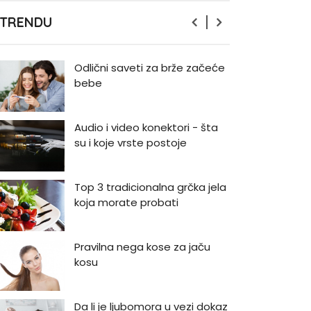
Zašto odlažemo bitne stvari i
 TRENDU
kako da prestanemo?
Odlični saveti za brže začeće
bebe
Audio i video konektori - šta
su i koje vrste postoje
Top 3 tradicionalna grčka jela
koja morate probati
Pravilna nega kose za jaču
kosu
Da li je ljubomora u vezi dokaz