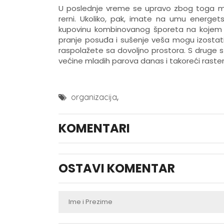
U poslednje vreme se upravo zbog toga mo
rerni. Ukoliko, pak, imate na umu energet
kupovinu kombinovanog šporeta na kojem mo
pranje posuđa i sušenje veša mogu izostati 
raspolažete sa dovoljno prostora. S druge st
većine mladih parova danas i takoreći raster
,
organizacija
KOMENTARI
OSTAVI KOMENTAR