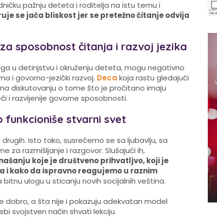
ičku pažnju deteta i roditelja na istu temu i
uje se jača bliskost jer se pretežno čitanje odvija
 za sposobnost čitanja i razvoj jezika
iga u detinjstvu i okruženju deteta, mogu negativno
 i govorno-jezički razvoj.
Deca
koja rastu gledajući
ložena diskutovanju o tome što je pročitano imaju
reči i razvijenije govorne sposobnosti.
 funkcioniše stvarni svet
drugih. Isto tako, susrećemo se sa ljubavlju, sa
 za razmišljanje i razgovor. Slušajući ih,
ašanju koje je društveno prihvatljvo, koji je
 i kako da ispravno reagujemo u raznim
bitnu ulogu u sticanju novih socijalnih veština.
 dobro, a šta nije i pokazuju adekvatan model
i svojstven način shvati lekciju.