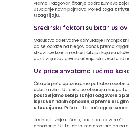
vreme i razgovor, čitanje podrazumeva zajedn
usvajanje novih pojmova. Pored toga,
ostvar
u zagrljaju.
Sredinski faktori su bitan uslov
Odsustvo adekvatne stimulacije i manjak knj
da se odraze na njegov odnos prema knjigama
slikovnice koje im odrasli čitaju i koja su iz
pozitivniji stav prema učenju, ali i veći fond 
Uz priče shvatamo i učimo kako
Čitajući priče upoznajemo potrebe i osobine 
dobrim i zlim. Uz priče se otvaraju mnoge teme
postavljamo sebi pitanja i odgovore o pon
ispravan način ophođenja prema drugima
situacijama.
Priče na taj način igraju veoma 
Jednostavnije rečeno, one nam govore šta je
ponašanja. Uz to, dete ima prostora da na seb