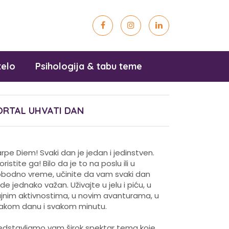
telo
Psihologija & tabu teme
ORTAL UHVATI DAN
rpe Diem! Svaki dan je jedan i jedinstven.
koristite ga! Bilo da je to na poslu ili u
obodno vreme, učinite da vam svaki dan
de jednako važan. Uživajte u jelu i piću, u
ajnim aktivnostima, u novim avanturama, u
akom danu i svakom minutu.
edstavljamo vam širok spektar tema koje