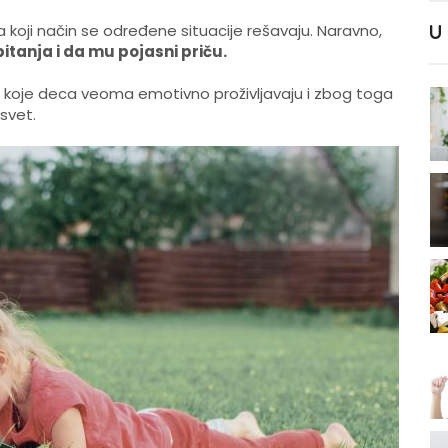
U
na koji način se određene situacije rešavaju. Naravno,
itanja i da mu pojasni priču.
ije koje deca veoma emotivno proživljavaju i zbog toga
svet.