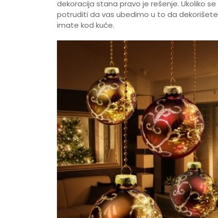
dekoracija stana pravo je rešenje. Ukoliko 
potruditi da vas ubedimo u to da dekorišete
imate kod kuće.