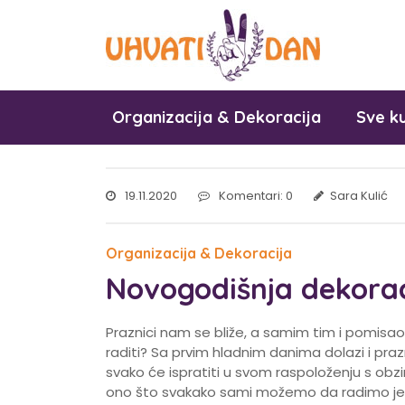
Organizacija & Dekoracija
Sve ku
19.11.2020
Komentari: 0
Sara Kulić
Organizacija & Dekoracija
Novogodišnja dekorac
Praznici nam se bliže, a samim tim i pomisao k
raditi? Sa prvim hladnim danima dolazi i praz
svako će ispratiti u svom raspoloženju s obzi
ono što svakako sami možemo da radimo jes