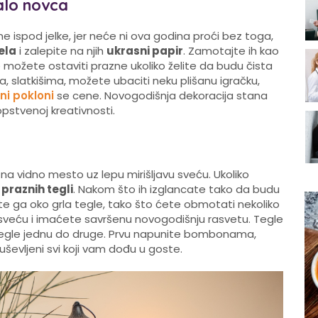
alo novca
ne ispod jelke, jer neće ni ova godina proći bez toga,
ela
i zalepite na njih
ukrasni papir
. Zamotajte ih kao
e možete ostaviti prazne ukoliko želite da budu čista
 slatkišima, možete ubaciti neku plišanu igračku,
ni pokloni
se cene. Novogodišnja dekoracija stana
opstvenoj kreativnosti.
na vidno mesto uz lepu mirišljavu sveću. Ukoliko
 praznih tegli
. Nakom što ih izglancate tako da budu
ite ga oko grla tegle, tako što ćete obmotati nekoliko
e sveću i imaćete savršenu novogodišnju rasvetu. Tegle
tri tegle jednu do druge. Prvu napunite bombonama,
ševljeni svi koji vam dođu u goste.