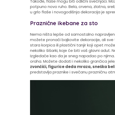
Takođe, flaše mogu biti odlični svećnjaci. Mož
potpuno novo ruho. Bela, crvena, zlatna, sreb
u grlo flaše i novogodišnja dekoracija je spr
Praznične ikebane za sto
Nema ništa lepše od samostalno napravljene
možete pronaći bajkovite dekoracije, ali sv
stara korpica ili plastični tanjir koji opet mo
nekoliko šišarki, koje će biti vaš glavni adut.
Izgledaće kao da je sneg napadao po njima. U 
oraha. Možete dodati i nekoliko grančica jele,
zvončići, figurice deda mraza, sneška bel
predstavlja praznike i svečanu prazničnu atm