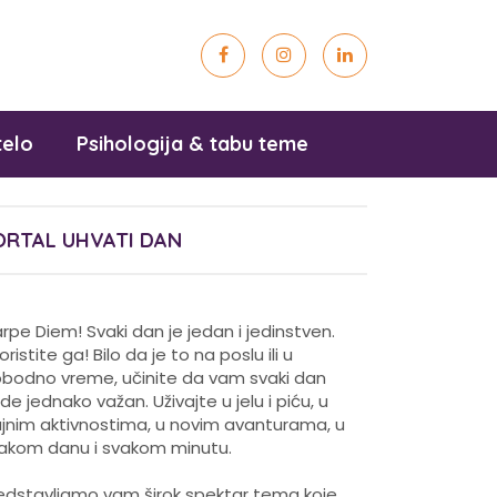
telo
Psihologija & tabu teme
ORTAL UHVATI DAN
rpe Diem! Svaki dan je jedan i jedinstven.
koristite ga! Bilo da je to na poslu ili u
obodno vreme, učinite da vam svaki dan
de jednako važan. Uživajte u jelu i piću, u
ajnim aktivnostima, u novim avanturama, u
akom danu i svakom minutu.
edstavljamo vam širok spektar tema koje