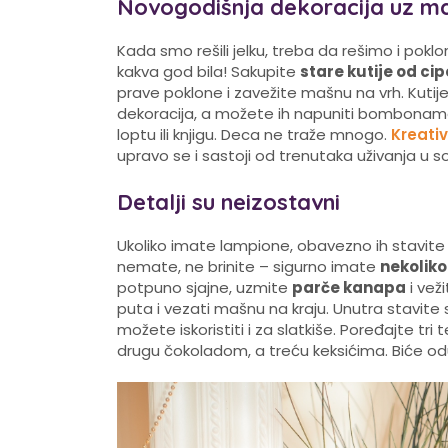
Novogodišnja dekoracija uz m
Kada smo rešili jelku, treba da rešimo i poklo
kakva god bila! Sakupite
stare kutije od cip
prave poklone i zavežite mašnu na vrh. Kutij
dekoracija, a možete ih napuniti bombonama,
loptu ili knjigu. Deca ne traže mnogo.
Kreativ
upravo se i sastoji od trenutaka uživanja u s
Detalji su neizostavni
Ukoliko imate lampione, obavezno ih stavite 
nemate, ne brinite – sigurno imate
nekoliko
potpuno sjajne, uzmite
parče kanapa
i vež
puta i vezati mašnu na kraju. Unutra stavit
možete iskoristiti i za slatkiše. Poređajte 
drugu čokoladom, a treću keksićima. Biće odu