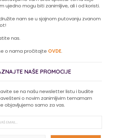
m ujedno mogu biti zanimljive, ali i od koristi.
idružite nam se u sjajnom putovanju zvanom
vot!
atite nas.
še o nama pročitajte
OVDE
.
AZNAJTE NAŠE PROMOCIJE
ijavite se na našu newsletter listu i budite
avešteni o novim zanimljivim temamam
je objavljujemo samo za vas.
Pravilna nega kose za jaču
kosu