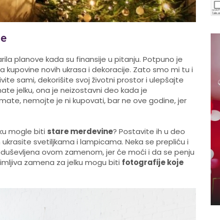
ne
rila planove kada su finansije u pitanju. Potpuno je
kupovine novih ukrasa i dekoracije. Zato smo mi tu i
vite sami, dekorišite svoj životni prostor i ulepšajte
ate jelku, ona je neizostavni deo kada je
mate, nemojte je ni kupovati, bar ne ove godine, jer
lku mogle biti
stare merdevine
? Postavite ih u deo
 ukrasite svetiljkama i lampicama. Neka se prepliću i
 oduševljena ovom zamenom, jer će moći i da se penju
zanimljiva zamena za jelku mogu biti
fotografije koje