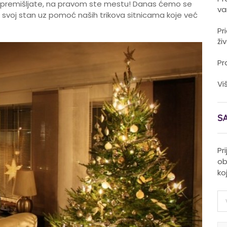
se premišljate, na pravom ste mestu! Danas ćemo se
va
 svoj stan uz pomoć naših trikova sitnicama koje već
Pr
ži
Pr
Vi
S
Pr
ob
ko