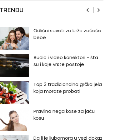
Zašto odlažemo bitne stvari i
 TRENDU
kako da prestanemo?
Odlični saveti za brže začeće
bebe
Audio i video konektori - šta
su i koje vrste postoje
Top 3 tradicionalna grčka jela
koja morate probati
Pravilna nega kose za jaču
kosu
Da li je ljubomora u vezi dokaz