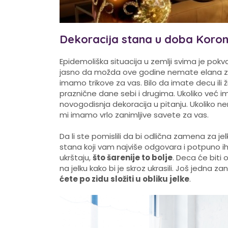
Dekoracija stana u doba Koro
Epidemoliška situacija u zemlji svima je pokva
jasno da možda ove godine nemate elana za 
imamo trikove za vas. Bilo da imate decu ili ži
praznične dane sebi i drugima. Ukoliko već im
novogodisnja dekoracija u pitanju. Ukoliko ne
mi imamo vrlo zanimljive savete za vas.
Da li ste pomislili da bi odlična zamena za je
stana koji vam najviše odgovara i potpuno ih
ukrštaju,
što šarenije to bolje
. Deca će biti
na jelku kako bi je skroz ukrasili. Još jedna 
ćete po zidu složiti u obliku jelke
.