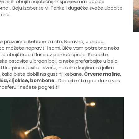
ete ih obojiti najobičnijim sprejevima i dobiće
rna... Boju izaberite vi. Tanke i dugačke sveće ubacite
emna.
 praznične ikebane za sto. Naravno, u prodaji
e to možete napraviti i sami. Biće vam potrebna neka
žete obojiti kao i flaše uz pomoć spreja. Sakupite
 Neke ostavite u braon boji, a neke prefarbajte u belo.
korpicu stavite i sveću, nekoliko kuglica za jelku i
 kako biste dobili na gustini ikebane.
Crvene mašne,
ića, šljokice, bombone
... Dodajte šta god da za vas
osferu i nećete pogrešiti.