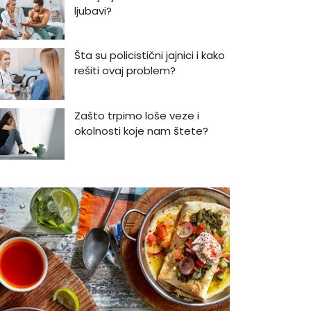
ljubavi?
Šta su policistični jajnici i kako
rešiti ovaj problem?
Zašto trpimo loše veze i
okolnosti koje nam štete?
Zašto se seksualni život gasi
kako prolaze godine braka?
5 načina kako da pobedite
stres
Zašto odlažemo bitne stvari i
kako da prestanemo?