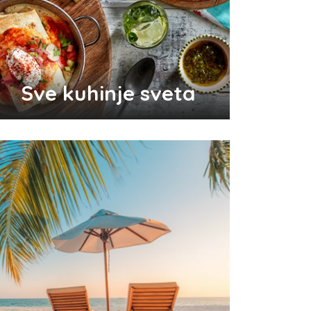
Odlični saveti za brže začeće
bebe
Sve kuhinje sveta
Audio i video konektori - šta
su i koje vrste postoje
Top 3 tradicionalna grčka jela
koja morate probati
Pravilna nega kose za jaču
kosu
Da li je ljubomora u vezi dokaz
ljubavi?