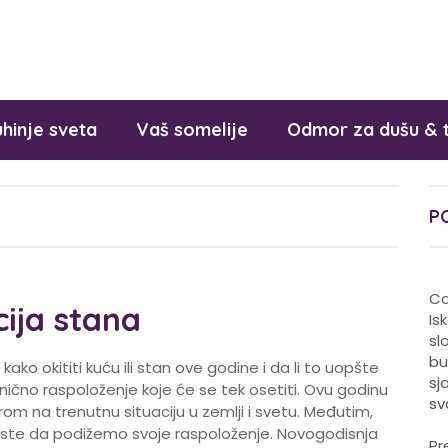
hinje sveta
Vaš somelije
Odmor za dušu & 
P
Ca
ija stana
Is
sl
bu
ako okititi kuću ili stan ove godine i da li to uopšte
sj
nično raspoloženje koje će se tek osetiti. Ovu godinu
sv
rom na trenutnu situaciju u zemlji i svetu. Međutim,
te da podižemo svoje raspoloženje. Novogodisnja
Pr