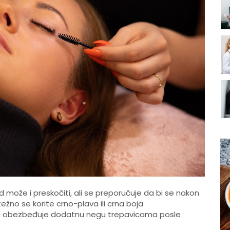
može i preskočiti, ali se preporučuje da bi se nakon
no se korite crno-plava ili crna boja
 koji obezbeđuje dodatnu negu trepavicama posle