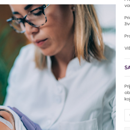
va
Pr
ži
Pr
Vi
S
Pr
ob
ko