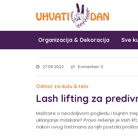
Organizacija & Dekoracija
Sve ku
27.09.2022
Komentari: 0
Odmor za dušu & telo
Lash lifting za prediv
Maštate o neodoljivom pogledu i bujnim tre
uklanjanje maskare? Pravo rešenje je lash li
nakon ovog tretmana za njih postala prošlos