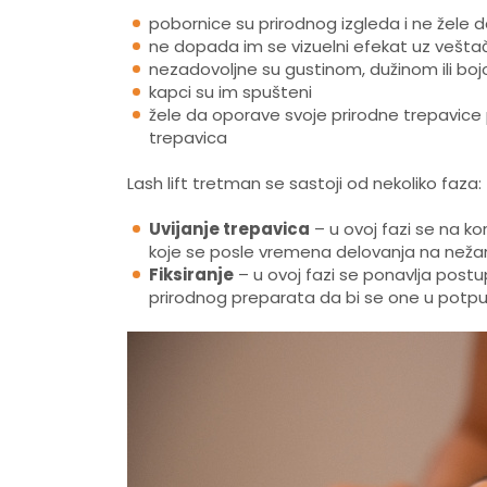
pobornice su prirodnog izgleda i ne žele 
ne dopada im se vizuelni efekat uz vešta
nezadovoljne su gustinom, dužinom ili boj
kapci su im spušteni
žele da oporave svoje prirodne trepavice
trepavica
Lash lift tretman se sastoji od nekoliko faza:
Uvijanje trepavica
– u ovoj fazi se na ko
koje se posle vremena delovanja na nežan
Fiksiranje
– u ovoj fazi se ponavlja postu
prirodnog preparata da bi se one u potpun