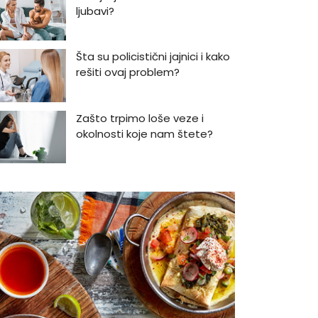
ljubavi?
Šta su policistični jajnici i kako
rešiti ovaj problem?
Zašto trpimo loše veze i
okolnosti koje nam štete?
Zašto se seksualni život gasi
kako prolaze godine braka?
5 načina kako da pobedite
stres
Zašto odlažemo bitne stvari i
kako da prestanemo?