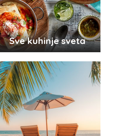
Odlični saveti za brže začeće
bebe
Sve kuhinje sveta
Audio i video konektori - šta
su i koje vrste postoje
Top 3 tradicionalna grčka jela
koja morate probati
Pravilna nega kose za jaču
kosu
Da li je ljubomora u vezi dokaz
ljubavi?