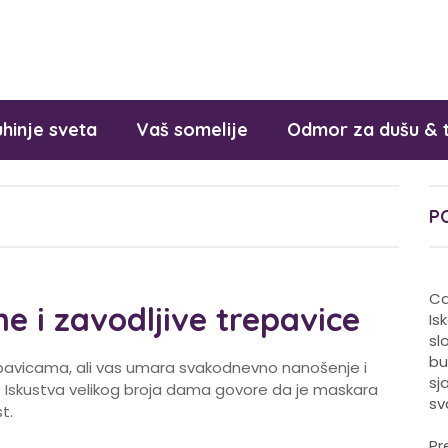
hinje sveta
Vaš somelije
Odmor za dušu & 
P
Ca
ne i zavodljive trepavice
Is
sl
bu
pavicama, ali vas umara svakodnevno nanošenje i
sj
ft. Iskustva velikog broja dama govore da je maskara
sv
t.
Pr