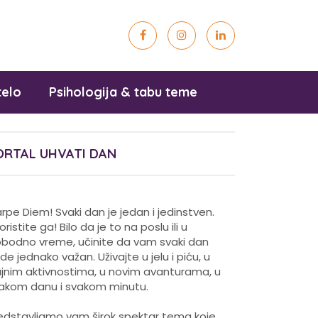
telo
Psihologija & tabu teme
ORTAL UHVATI DAN
rpe Diem! Svaki dan je jedan i jedinstven.
koristite ga! Bilo da je to na poslu ili u
obodno vreme, učinite da vam svaki dan
de jednako važan. Uživajte u jelu i piću, u
ajnim aktivnostima, u novim avanturama, u
akom danu i svakom minutu.
edstavljamo vam širok spektar tema koje