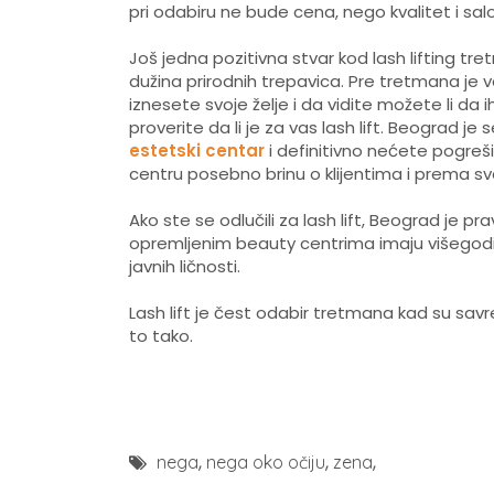
pri odabiru ne bude cena, nego kvalitet i salo
Još jedna pozitivna stvar kod lash lifting tr
dužina prirodnih trepavica. Pre tretmana je
iznesete svoje želje i da vidite možete li da
proverite da li je za vas lash lift. Beograd j
estetski centar
i definitivno nećete pogreši
centru posebno brinu o klijentima i prema
Ako ste se odlučili za lash lift, Beograd je p
opremljenim beauty centrima imaju višegodišn
javnih ličnosti.
Lash lift je čest odabir tretmana kad su savr
to tako.
,
,
,
nega
nega oko očiju
zena