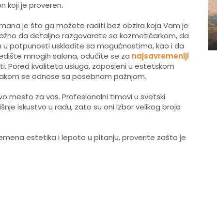
n koji je proveren.
etmana je što ga možete raditi bez obzira koja Vam je
 važno da detaljno razgovarate sa kozmetičarkom, da
 ih u potpunosti uskladite sa mogućnostima, kao i da
e sedište mnogih salona, odučite se za
najsavremeniji
ti. Pored kvaliteta usluga, zaposleni u estetskom
 svakom se odnose sa posebnom pažnjom.
ravo mesto za vas. Profesionalni timovi u svetski
je iskustvo u radu, zato su oni izbor velikog broja
emena estetika i lepota u pitanju, proverite zašto je