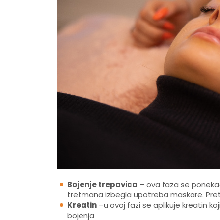
Bojenje trepavica
– ova faza se ponekad 
tretmana izbegla upotreba maskare. Pretež
Kreatin
–u ovoj fazi se aplikuje kreatin
bojenja