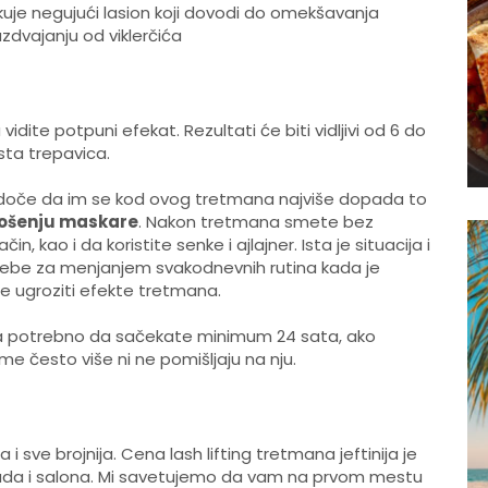
ikuje negujući lasion koji dovodi do omekšavanja
zdvajanju od viklerčića
dite potpuni efekat. Rezultati će biti vidljivi od 6 do
asta trepavica.
vedoče da im se kod ovog tretmana najviše dopada to
nošenju maskare
. Nakon tretmana smete bez
, kao i da koristite senke i ajlajner. Ista je situacija i
trebe za menjanjem svakodnevnih rutina kada je
ete ugroziti efekte tretmana.
ana potrebno da sačekate minimum 24 sata, ako
e često više ni ne pomišljaju na nju.
a i sve brojnija. Cena lash lifting tretmana jeftinija je
 grada i salona. Mi savetujemo da vam na prvom mestu