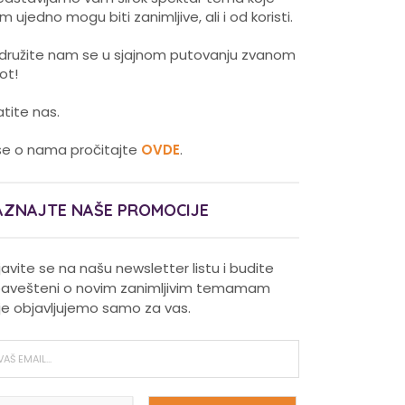
m ujedno mogu biti zanimljive, ali i od koristi.
idružite nam se u sjajnom putovanju zvanom
vot!
atite nas.
še o nama pročitajte
OVDE
.
AZNAJTE NAŠE PROMOCIJE
ijavite se na našu newsletter listu i budite
avešteni o novim zanimljivim temamam
je objavljujemo samo za vas.
Pravilna nega kose za jaču
kosu