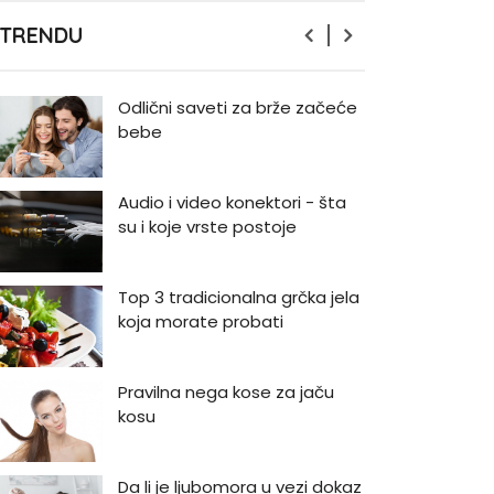
Zašto odlažemo bitne stvari i
 TRENDU
kako da prestanemo?
Odlični saveti za brže začeće
bebe
Audio i video konektori - šta
su i koje vrste postoje
Top 3 tradicionalna grčka jela
koja morate probati
Pravilna nega kose za jaču
kosu
Da li je ljubomora u vezi dokaz