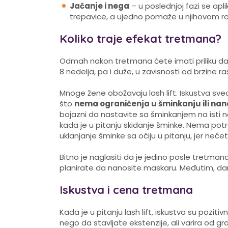
Jačanje i nega
– u poslednjoj fazi se apl
trepavice, a ujedno pomaže u njihovom ra
Koliko traje efekat tretmana?
Odmah nakon tretmana ćete imati priliku da vi
8 nedelja, pa i duže, u zavisnosti od brzine r
Mnoge žene obožavaju lash lift. Iskustva s
što
nema ograničenja u šminkanju ili na
bojazni da nastavite sa šminkanjem na isti način
kada je u pitanju skidanje šminke. Nema po
uklanjanje šminke sa očiju u pitanju, jer neć
Bitno je naglasiti da je jedino posle tretm
planirate da nanosite maskaru. Međutim, dam
Iskustva i cena tretmana
Kada je u pitanju lash lift, iskustva su pozitivn
nego da stavljate ekstenzije, ali varira od