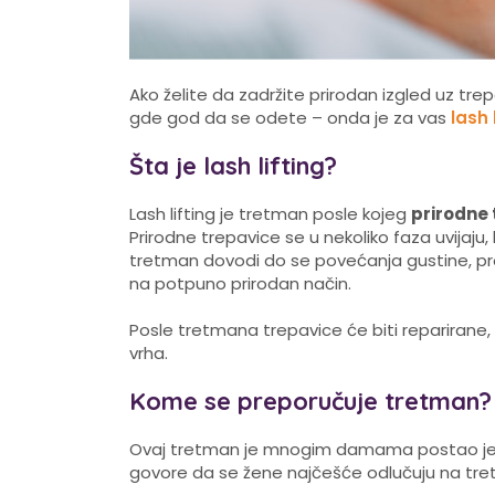
Ako želite da zadržite prirodan izgled uz tre
gde god da se odete – onda je za vas
lash l
Šta je lash lifting?
Lash lifting je tretman posle kojeg
prirodne 
Prirodne trepavice se u nekoliko faza uvijaju, b
tretman dovodi do se povećanja gustine, pro
na potpuno prirodan način.
Posle tretmana trepavice će biti reparirane,
vrha.
Kome se preporučuje tretman?
Ovaj tretman je mnogim damama postao jedan 
govore da se žene najčešće odlučuju na tret