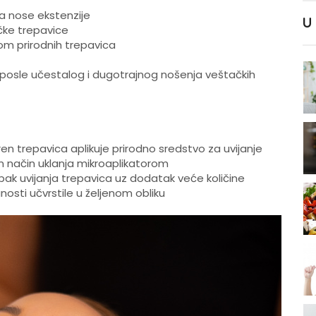
da nose ekstenzije
U
čke trepavice
om prirodnih trepavica
 posle učestalog i dugotrajnog nošenja veštačkih
ren trepavica aplikuje prirodno sredstvo za uvijanje
 način uklanja mikroaplikatorom
pak uvijanja trepavica uz dodatak veće količine
osti učvrstile u željenom obliku