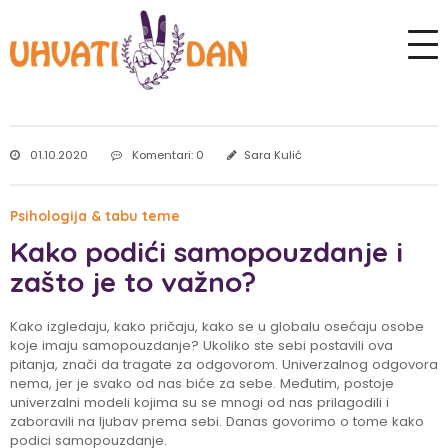
01.10.2020
Komentari: 0
Sara Kulić
Psihologija & tabu teme
Kako podići samopouzdanje i
zašto je to važno?
Kako izgledaju, kako pričaju, kako se u globalu osećaju osobe
koje imaju samopouzdanje? Ukoliko ste sebi postavili ova
pitanja, znači da tragate za odgovorom. Univerzalnog odgovora
nema, jer je svako od nas biće za sebe. Međutim, postoje
univerzalni modeli kojima su se mnogi od nas prilagodili i
zaboravili na ljubav prema sebi. Danas govorimo o tome kako
podici samopouzdanje.