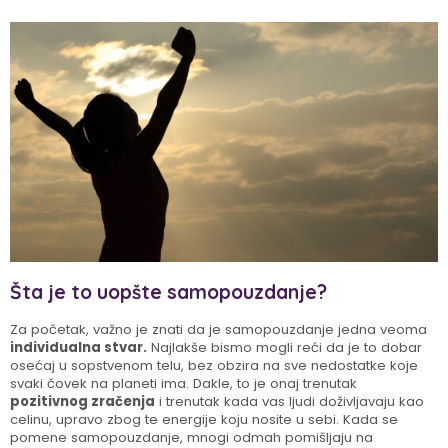
Šta je to uopšte samopouzdanje?
Za početak, važno je znati da je samopouzdanje jedna veoma
individualna stvar.
Najlakše bismo mogli reći da je to dobar
osećaj u sopstvenom telu, bez obzira na sve nedostatke koje
svaki čovek na planeti ima. Dakle, to je onaj trenutak
pozitivnog zračenja
i trenutak kada vas ljudi doživljavaju kao
celinu, upravo zbog te energije koju nosite u sebi. Kada se
pomene samopouzdanje, mnogi odmah pomišljaju na