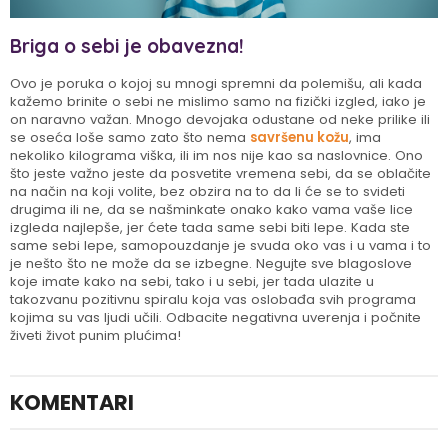
Briga o sebi je obavezna!
Ovo je poruka o kojoj su mnogi spremni da polemišu, ali kada
kažemo brinite o sebi ne mislimo samo na fizički izgled, iako je
on naravno važan. Mnogo devojaka odustane od neke prilike ili
se oseća loše samo zato što nema
savršenu kožu
, ima
nekoliko kilograma viška, ili im nos nije kao sa naslovnice. Ono
što jeste važno jeste da posvetite vremena sebi, da se oblačite
na način na koji volite, bez obzira na to da li će se to svideti
drugima ili ne, da se našminkate onako kako vama vaše lice
izgleda najlepše, jer ćete tada same sebi biti lepe. Kada ste
same sebi lepe, samopouzdanje je svuda oko vas i u vama i to
je nešto što ne može da se izbegne. Negujte sve blagoslove
koje imate kako na sebi, tako i u sebi, jer tada ulazite u
takozvanu pozitivnu spiralu koja vas oslobađa svih programa
kojima su vas ljudi učili. Odbacite negativna uverenja i počnite
živeti život punim plućima!
KOMENTARI