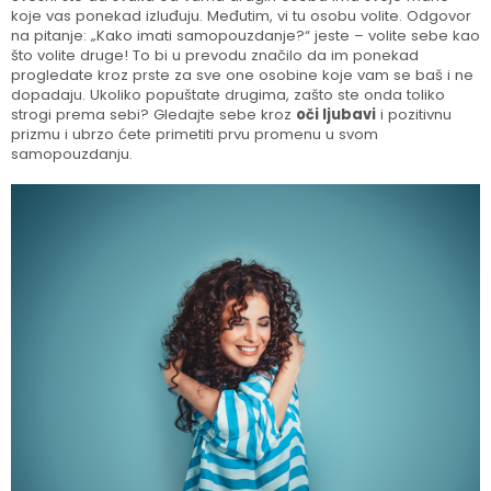
koje vas ponekad izluđuju. Međutim, vi tu osobu volite. Odgovor
na pitanje: „Kako imati samopouzdanje?“ jeste – volite sebe kao
što volite druge! To bi u prevodu značilo da im ponekad
progledate kroz prste za sve one osobine koje vam se baš i ne
dopadaju. Ukoliko popuštate drugima, zašto ste onda toliko
strogi prema sebi? Gledajte sebe kroz
oči ljubavi
i pozitivnu
prizmu i ubrzo ćete primetiti prvu promenu u svom
samopouzdanju.