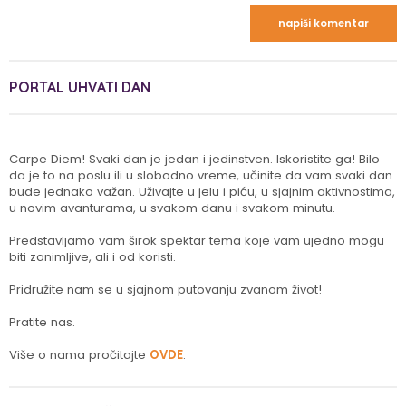
PORTAL UHVATI DAN
Carpe Diem! Svaki dan je jedan i jedinstven. Iskoristite ga! Bilo
da je to na poslu ili u slobodno vreme, učinite da vam svaki dan
bude jednako važan. Uživajte u jelu i piću, u sjajnim aktivnostima,
u novim avanturama, u svakom danu i svakom minutu.
Predstavljamo vam širok spektar tema koje vam ujedno mogu
biti zanimljive, ali i od koristi.
Pridružite nam se u sjajnom putovanju zvanom život!
Pratite nas.
Više o nama pročitajte
OVDE
.