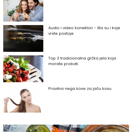
Audio i video konektori - šta su i koje
vrste postoje
Top 3 tradicionalna grčka jela koja
morate probati
Pravilna nega kose za jaču kosu
Da li je ljubomora u vezi dokaz ljubavi?