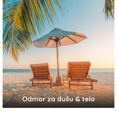
Zašto odlažemo bitne stvari i kako da
prestanemo?
Odlični saveti za brže začeće bebe
Audio i video konektori - šta su i koje
vrste postoje
Top 3 tradicionalna grčka jela koja
morate probati
Odmor za dušu & telo
Pravilna nega kose za jaču kosu