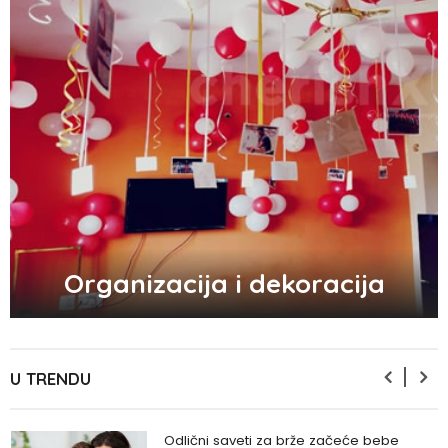
Zašto trpimo loše veze i okolnosti koje
nam štete?
Zašto se seksualni život gasi kako
prolaze godine braka?
5 načina kako da pobedite stres
Organizacija i dekoracija
Zašto odlažemo bitne stvari i kako da
prestanemo?
U TRENDU
Odlični saveti za brže začeće bebe