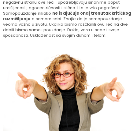
negativnu stranu ove reči i upotrebljavaju sinonime poput
umišljenosti, egocentričnosti i slično. I to je vrlo pogrešno!
Samopouzdanje nikako
ne isključuje onaj trenutak kritičkog
razmišljanja
o samom sebi. Znajte da je samopouzdanje
veoma važno u životu. Ukoliko bismo raščlanili ovu reč na dve
dobili bismo samo+pouzdanje. Dakle, vera u sebe i svoje
sposobnosti. Usklađenost sa svojim duhom i telom.