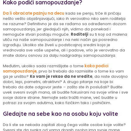
Kako podići samopouzdanje?
Da li obraćate pažnju na decu
kada se penju, trče ili pričaju
nešto vešto objašnjavajući, iako ih verovatno niko sem roditelja
ne razume? Definitivno je da se rađamo sa određenom dozom
samopouzdanja, jer gledajući njih, vidimo da ponekad i
nemoguće stvari postaju moguće.
Roditelji
su ti koji od malena
utiču na naše samopouzdanje i na neki način ga posredno
izgrađuju. Ukoliko ste živeli u podsticajnoj sredini koja je
vrednovala sve vaše uspehe, ali i padove, vrlo je verovatno da
imate dobru osnovu za dalju nadgradnju samopouzdanja.
Međutim, ukoliko sada razmišljate o tome
kako podici
samopouzdanje
, prvo bi trebalo da razmislite o tome ko vam
ga je uništio?
Ko vam je rekao da ne vredite
, da niste dovoljno
dobri, lepi, pametni, atraktivni? A drugo pitanje na koje bi
trebalo da date odgovor jeste – zašto ste ih poslušali? Budite
uvek svesni svojih mana, ali budite fokusirani na svoje vrline i sve
svoje dobre strane. Nemojte sebi tražiti mane, već budite u
potrazi za svojim adutima, kako fizičkim tako i psihičkim.
Gledajte na sebe kao na osobu koju volite
Da li ste se nekada zapitali zbog čega volite osobe koje volite?
Svesni ste da svaka od vama dragih osoba ima svoje mane