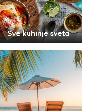
Odlični saveti za brže začeće
bebe
Sve kuhinje sveta
Audio i video konektori - šta
su i koje vrste postoje
Top 3 tradicionalna grčka jela
koja morate probati
Pravilna nega kose za jaču
kosu
Da li je ljubomora u vezi dokaz
ljubavi?