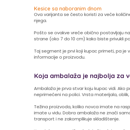
Kesice sa naboranim dnom
Ova varijanta se često koristi za veće količi
njega.
Pošto se ovakve vreće obično postavljaju na d
strane (oko 7 do 10 cm) kako biste privukli p
Taj segment je prvi koji kupac primeti, pa j
informacije o proizvodu.
Koja ambalaža je najbolja za 
Ambalaža je prva stvar koju kupac vidi. Ako
neprimećeni na polici. Vrsta materijala, obli
Težina proizvoda, koliko novca imate na rasp
imate u vidu. Dobra ambalaža ne znači samo 
transport i ne zakomplikuje skladištenje.