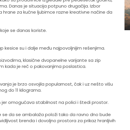
ma. Danas je situacija potpuno drugačija. Izbor
ma hrane za kućne ljubimce razne kreativne načine da
 koje se danas koriste.
 kesice su i dalje među najpovoljnijim rešenjima.
izvodima, klasične dvopanelne varijante sa zip
im kada je reč o pakovanjima poslastica.
vanja je brzo osvojila popularnost, čak i uz nešto višu
og do 11 kilograma.
jer omogućava stabilnost na polici i štedi prostor.
je se da se ambalaža položi tako da ravno dno bude
dljivost brenda i dovoljno prostora za prikaz hranljivih