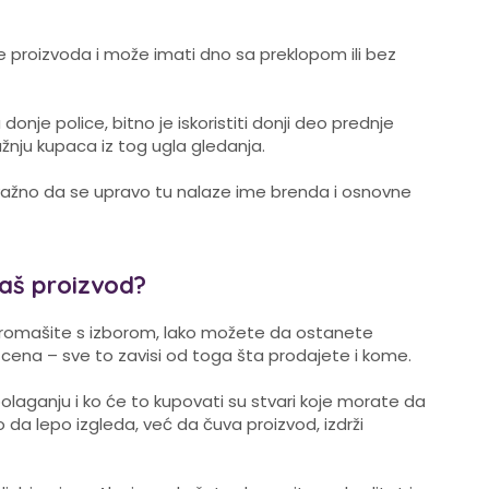
ne proizvoda i može imati dno sa preklopom ili bez
onje police, bitno je iskoristiti donji deo prednje
ažnju kupaca iz tog ugla gledanja.
e važno da se upravo tu nalaze ime brenda i osnovne
vaš proizvod?
 promašite s izborom, lako možete da ostanete
k, cena – sve to zavisi od toga šta prodajete i kome.
olaganju i ko će to kupovati su stvari koje morate da
da lepo izgleda, već da čuva proizvod, izdrži