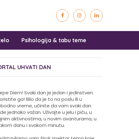
telo
Psihologija & tabu teme
ORTAL UHVATI DAN
rpe Diem! Svaki dan je jedan i jedinstven.
koristite ga! Bilo da je to na poslu ili u
obodno vreme, učinite da vam svaki dan
de jednako važan. Uživajte u jelu i piću, u
ajnim aktivnostima, u novim avanturama, u
akom danu i svakom minutu.
edstavljamo vam širok spektar tema koje