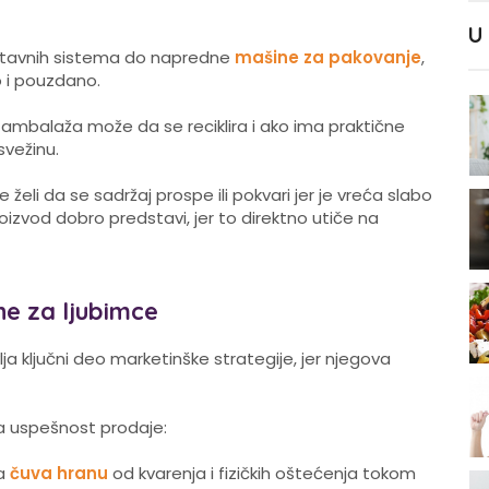
U
stavnih sistema do napredne
mašine za pakovanje
,
no i pouzdano.
 ambalaža može da se reciklira i ako ima praktične
svežinu.
 želi da se sadržaj prospe ili pokvari jer je vreća slabo
oizvod dobro predstavi, jer to direktno utiče na
ne za ljubimce
a ključni deo marketinške strategije, jer njegova
a uspešnost prodaje:
ža
čuva hranu
od kvarenja i fizičkih oštećenja tokom