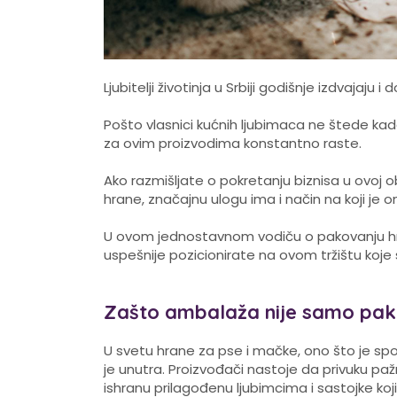
Ljubitelji životinja u Srbiji godišnje izdvajaju 
Pošto vlasnici kućnih ljubimaca ne štede kada
za ovim proizvodima konstantno raste.
Ako razmišljate o pokretanju biznisa u ovoj 
hrane, značajnu ulogu ima i način na koji je
U ovom jednostavnom vodiču o pakovanju hr
uspešnije pozicionirate na ovom tržištu koje
Zašto ambalaža nije samo pak
U svetu hrane za pse i mačke, ono što je spo
je unutra. Proizvođači nastoje da privuku pažnj
ishranu prilagođenu ljubimcima i sastojke ko