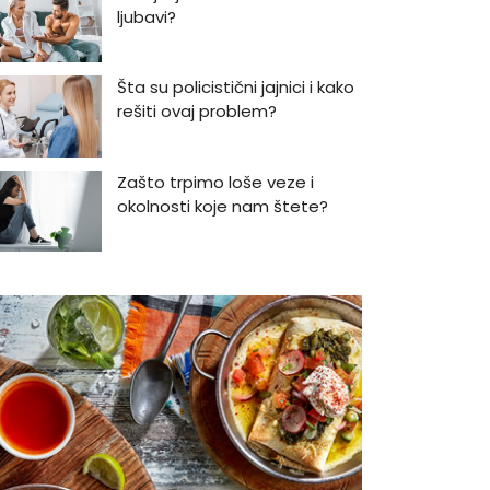
ljubavi?
Šta su policistični jajnici i kako
rešiti ovaj problem?
Zašto trpimo loše veze i
okolnosti koje nam štete?
Zašto se seksualni život gasi
kako prolaze godine braka?
5 načina kako da pobedite
stres
Zašto odlažemo bitne stvari i
kako da prestanemo?