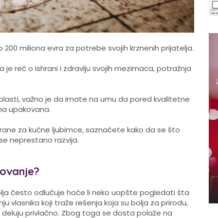
i do 200 miliona evra za potrebe svojih krznenih prijatelja.
 je reč o ishrani i zdravlju svojih mezimaca, potražnja
oblasti, važno je da imate na umu da pored kvalitetne
 ona upakovana.
ane za kućne ljubimce, saznaćete kako da se što
 se neprestano razvija.
ovanje?
lja često odlučuje hoće li neko uopšte pogledati šta
u vlasnika koji traže rešenja koja su bolja za prirodu,
ji deluju privlačno. Zbog toga se dosta polaže na