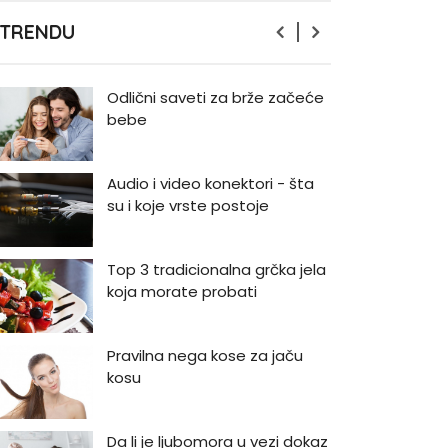
Zašto odlažemo bitne stvari i
 TRENDU
kako da prestanemo?
Odlični saveti za brže začeće
bebe
Audio i video konektori - šta
su i koje vrste postoje
Top 3 tradicionalna grčka jela
koja morate probati
Pravilna nega kose za jaču
kosu
Da li je ljubomora u vezi dokaz