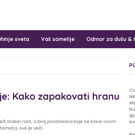
hinje sveta
Vaš somelije
Odmor za dušu & 
P
Ca
e: Kako zapakovati hranu
Is
sl
bu
sj
eži stalan rast, a broj prodavnica koje se bave ovom
sv
terneta, sve je veći.
Pr