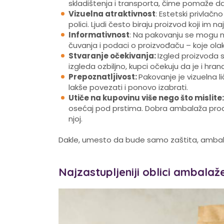
skladištenja i transporta, čime pomaže da
Vizuelna atraktivnost
: Estetski privlač
polici. Ljudi često biraju proizvod koji im 
Informativnost
: Na pakovanju se mogu na
čuvanja i podaci o proizvođaču – koje ola
Stvaranje očekivanja:
Izgled proizvoda 
izgleda ozbiljno, kupci očekuju da je i hran
Prepoznatljivost:
Pakovanje je vizuelna li
lakše povezati i ponovo izabrati.
Utiče na kupovinu više nego što mislite
osećaj pod prstima. Dobra ambalaža proda
njoj.
Dakle, umesto da bude samo zaštita, amba
Najzastupljeniji oblici ambalaž