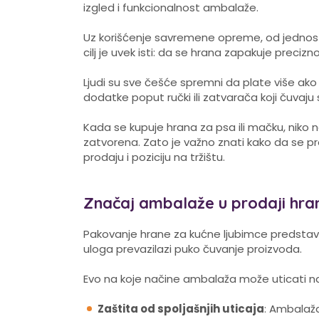
izgled i funkcionalnost ambalaže.
Uz korišćenje savremene opreme, od jedno
cilj je uvek isti: da se hrana zapakuje preciz
Ljudi su sve češće spremni da plate više ako
dodatke poput ručki ili zatvarača koji čuvaju 
Kada se kupuje hrana za psa ili mačku, niko ne
zatvorena. Zato je važno znati kako da se pr
prodaju i poziciju na tržištu.
Značaj ambalaže u prodaji hra
Pakovanje hrane za kućne ljubimce predstavlj
uloga prevazilazi puko čuvanje proizvoda.
Evo na koje načine ambalaža može uticati n
Zaštita od spoljašnjih uticaja
: Ambala