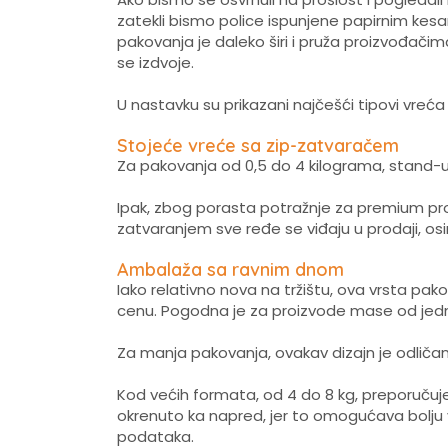
zatekli bismo police ispunjene papirnim kesa
pakovanja je daleko širi i pruža proizvođači
se izdvoje.
U nastavku su prikazani najčešći tipovi vreća
Stojeće vreće sa zip-zatvaračem
Za pakovanja od 0,5 do 4 kilograma, stand-up
Ipak, zbog porasta potražnje za premium pro
zatvaranjem sve ređe se viđaju u prodaji, os
Ambalaža sa ravnim dnom
Iako relativno nova na tržištu, ova vrsta pako
cenu. Pogodna je za proizvode mase od jedn
Za manja pakovanja, ovakav dizajn je odličan 
Kod većih formata, od 4 do 8 kg, preporuču
okrenuto ka napred, jer to omogućava bolju vi
podataka.