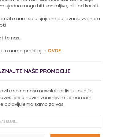
m ujedno mogu biti zanimljive, ali i od koristi.
idružite nam se u sjajnom putovanju zvanom
vot!
atite nas.
še o nama pročitajte
OVDE
.
AZNAJTE NAŠE PROMOCIJE
ijavite se na našu newsletter listu i budite
avešteni o novim zanimljivim temamam
je objavljujemo samo za vas.
Pravilna nega kose za jaču
kosu