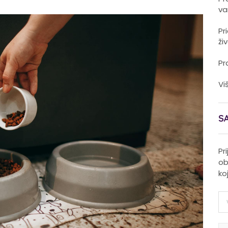
va
Pr
ži
Pr
Vi
S
Pr
ob
ko