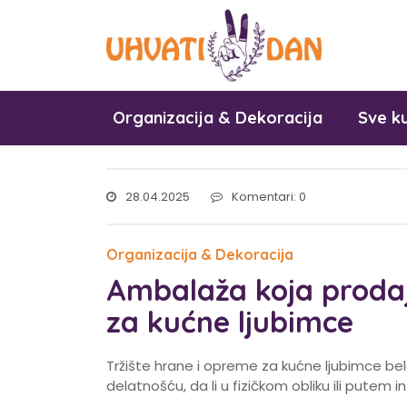
Organizacija & Dekoracija
Sve ku
28.04.2025
Komentari: 0
Organizacija & Dekoracija
Ambalaža koja prodaj
za kućne ljubimce
Tržište hrane i opreme za kućne ljubimce bel
delatnošću, da li u fizičkom obliku ili putem in