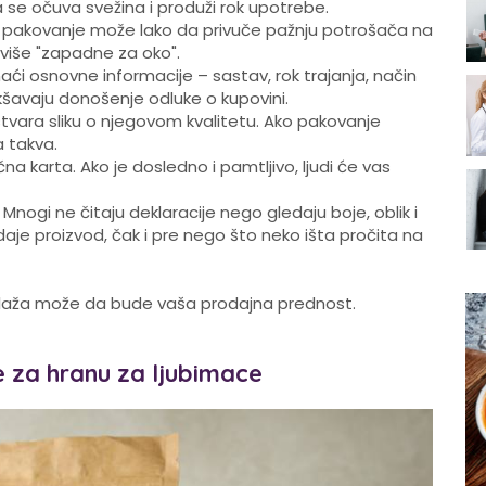
 se očuva svežina i produži rok upotrebe.
no pakovanje može lako da privuče pažnju potrošača na
najviše "zapadne za oko".
ći osnovne informacije – sastav, rok trajanja, način
kšavaju donošenje odluke o kupovini.
stvara sliku o njegovom kvalitetu. Ako pakovanje
a takva.
čna karta. Ako je dosledno i pamtljivo, ljudi će vas
:
Mnogi ne čitaju deklaracije nego gledaju boje, oblik i
je proizvod, čak i pre nego što neko išta pročita na
laža može da bude vaša prodajna prednost.
e za hranu za ljubimace